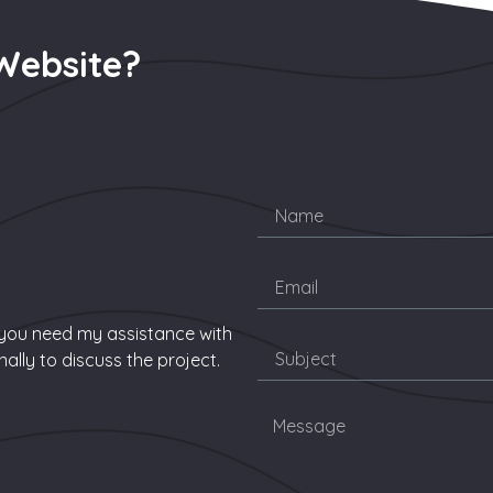
Website?
If you need my assistance with
ally to discuss the project.