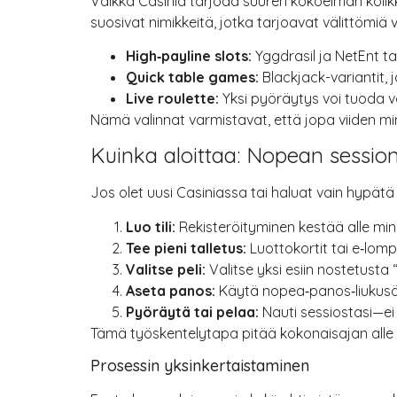
Vaikka Casinia tarjoaa suuren kokoelman kolikko
suosivat nimikkeitä, jotka tarjoavat välittömiä 
High‑payline slots:
Yggdrasil ja NetEnt t
Quick table games:
Blackjack-variantit, 
Live roulette:
Yksi pyöräytys voi tuoda vo
Nämä valinnat varmistavat, että jopa viiden m
Kuinka aloittaa: Nopean sessio
Jos olet uusi Casiniassa tai haluat vain hypät
Luo tili:
Rekisteröityminen kestää alle min
Tee pieni talletus:
Luottokortit tai e‑lomp
Valitse peli:
Valitse yksi esiin nostetusta 
Aseta panos:
Käytä nopea‑panos‑liukusä
Pyöräytä tai pelaa:
Nauti sessiostasi—ei
Tämä työskentelytapa pitää kokonaisajan alle ky
Prosessin yksinkertaistaminen