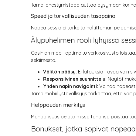
Tämä lähestymistapa auttaa pysymään kurinal
Speed ja turvallisuuden tasapaino
Nopea sessio ei tarkoita holtittoman pelaamisen
Älypuhelimen rooli lyhyissä sess
Casinian mobiilioptimoitu verkkosivusto loistaa, 
selaimesta.
Välitön pääsy:
Ei latauksia—avaa vain siv
Responsiivinen suunnittelu:
Näytöt mukau
Yhden napin navigointi:
Vaihda nopeasti k
Tämä mobiiliystävällisyys tarkoittaa, että voit 
Helppouden merkitys
Mahdollisuus pelata missä tahansa poistaa tauot
Bonukset, jotka sopivat nopeaa