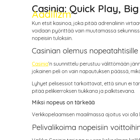
Casinia: Quick Play, Bi
Aadilizm
Kun etsit kasinoa, joka pitää adrenaliinin virtaa
voidaan pyörittää vain muutamassa sekunnissa, t
nopeisiin tuloksiin.
Casinian olemus nopeatahtisille 
Casinia
’n suunnittelu perustuu välittömään jänn
jokainen peli on vain napautuksen päässä, mikä
Lyhyet pelisessiot tarkoittavat, että sinun ei t
pitää pelikierroksen tiukkana ja palkitsevana.
Miksi nopeus on tärkeää
Verkkopelaamisen maailmassa ajoitus voi olla k
Pelivalikoima nopeisiin voittoihi