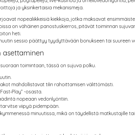
pelejä, pöytäpelejä, live-kasinoa ja urheiluvedonlyöntiä, pelaa
voittoja ja yksinkertaisia mekanismeja.
arjoavat nopealiikkeisiä kiekkoja, jotka maksavat ensimmäist
joissa on vähäinen panostuskierros, pitävät toiminnan sujuva
iton heti.
inuutin sessio päättyy tyydyttävään bonukseen tai suureen v
n asettaminen
ä suoraan toimintaan, tässä on sujuva polku.
uutin.
akot mahdollistavat tilin rahoittamisen välittömästi.
“Fast‑Play” -osasta.
ädintä nopeaan vedonlyöntiin.
 tarvitse viipyä pidempään.
mmenessä minuutissa, mikä on täydellistä matkustajille tai ni