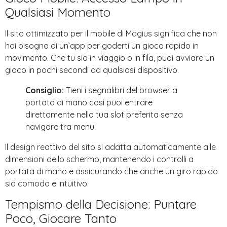
Qualsiasi Momento
Il sito ottimizzato per il mobile di Magius significa che non
hai bisogno di un’app per goderti un gioco rapido in
movimento. Che tu sia in viaggio o in fila, puoi avviare un
gioco in pochi secondi da qualsiasi dispositivo.
Consiglio:
Tieni i segnalibri del browser a
portata di mano così puoi entrare
direttamente nella tua slot preferita senza
navigare tra menu.
Il design reattivo del sito si adatta automaticamente alle
dimensioni dello schermo, mantenendo i controlli a
portata di mano e assicurando che anche un giro rapido
sia comodo e intuitivo.
Tempismo della Decisione: Puntare
Poco, Giocare Tanto