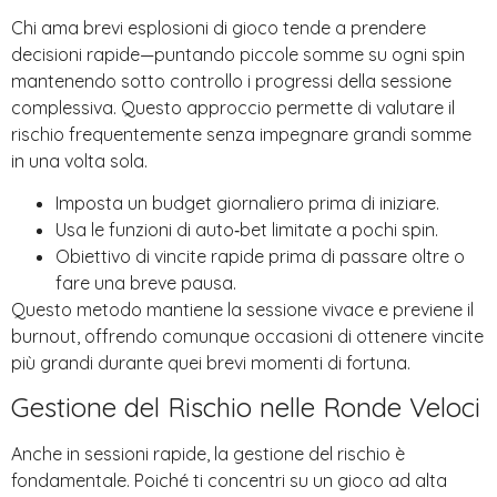
Chi ama brevi esplosioni di gioco tende a prendere
decisioni rapide—puntando piccole somme su ogni spin
mantenendo sotto controllo i progressi della sessione
complessiva. Questo approccio permette di valutare il
rischio frequentemente senza impegnare grandi somme
in una volta sola.
Imposta un budget giornaliero prima di iniziare.
Usa le funzioni di auto‑bet limitate a pochi spin.
Obiettivo di vincite rapide prima di passare oltre o
fare una breve pausa.
Questo metodo mantiene la sessione vivace e previene il
burnout, offrendo comunque occasioni di ottenere vincite
più grandi durante quei brevi momenti di fortuna.
Gestione del Rischio nelle Ronde Veloci
Anche in sessioni rapide, la gestione del rischio è
fondamentale. Poiché ti concentri su un gioco ad alta