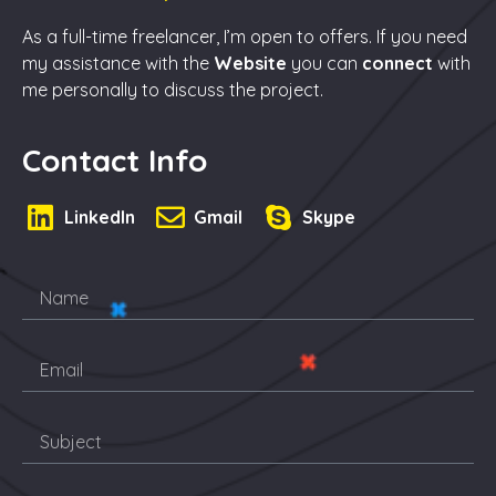
As a full-time freelancer, I’m open to offers. If you need
my assistance with the
Website
you can
connect
with
me personally to discuss the project.
Contact Info
LinkedIn
Gmail
Skype