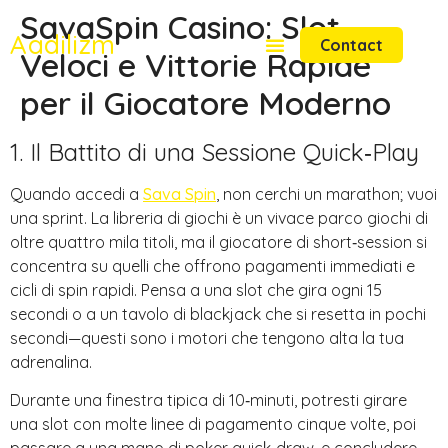
SavaSpin Casino: Slot
Aadilizm
Contact
Veloci e Vittorie Rapide
per il Giocatore Moderno
1. Il Battito di una Sessione Quick‑Play
Quando accedi a
Sava Spin
, non cerchi un marathon; vuoi
una sprint. La libreria di giochi è un vivace parco giochi di
oltre quattro mila titoli, ma il giocatore di short‑session si
concentra su quelli che offrono pagamenti immediati e
cicli di spin rapidi. Pensa a una slot che gira ogni 15
secondi o a un tavolo di blackjack che si resetta in pochi
secondi—questi sono i motori che tengono alta la tua
adrenalina.
Durante una finestra tipica di 10‑minuti, potresti girare
una slot con molte linee di pagamento cinque volte, poi