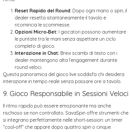
Reset Rapido del Round:
Dopo ogni mano o spin, il
dealer resetta istantaneamente il tavolo e
ricomincia le scommesse.
Opzioni Micro‑Bet:
I giocatori possono aumentare
le puntate tra le mani senza aspettare un ciclo
completo di gioco.
Interazione in Chat:
Brevi scambi di testo con i
dealer mantengono alta l’engagement durante
round veloci.
Questa panoramica del gioco live soddisfa chi desidera
interazione in tempo reale senza passare ore a tavolo.
9. Gioco Responsabile in Sessioni Veloci
Il ritmo rapido può essere emozionante ma anche
rischioso se non controllato. SavaSpin offre strumenti che
si integrano perfettamente nelle short‑session: un timer
“cool‑off” che appare dopo quattro spin o cinque