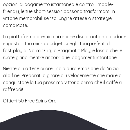
opzioni di pagamento istantaneo e controlli mobile-
friendly, le tue short‑session possono trasformarsi in
vittorie memorabili senza lunghe attese o strategie
complicate.
La piattaforma premia chi rimane disciplinato ma audace:
imposta il tuo micro‑budget, scegli i tuoi preferiti di
fast‑play di Nolimit City o Pragmatic Play, e lascia che le
ruote girino mentre rincorri quei pagamenti istantanei.
Niente più attese di ore—solo pura emozione dall’inizio
alla fine. Preparati a girare più velocemente che mai e a
conquistare la tua prossima vittoria prima che il caffè si
raffreddi!
Ottieni 50 Free Spins Ora!