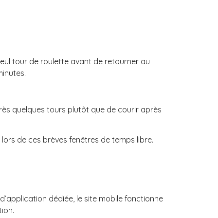
eul tour de roulette avant de retourner au
minutes.
près quelques tours plutôt que de courir après
n lors de ces brèves fenêtres de temps libre.
d’application dédiée, le site mobile fonctionne
ion.