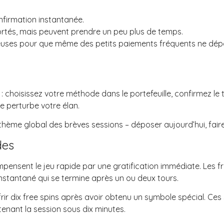
firmation instantanée.
portés, mais peuvent prendre un peu plus de temps.
reuses pour que même des petits paiements fréquents ne dépa
: choisissez votre méthode dans le portefeuille, confirmez le 
e perturbe votre élan.
 thème global des brèves sessions – déposer aujourd’hui, fai
des
pensent le jeu rapide par une gratification immédiate. Les fr
nstantané qui se termine après un ou deux tours.
r dix free spins après avoir obtenu un symbole spécial. Ces s
nant la session sous dix minutes.