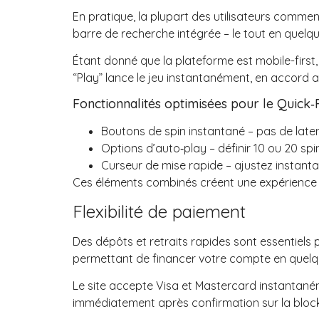
En pratique, la plupart des utilisateurs commen
barre de recherche intégrée – le tout en quelq
Étant donné que la plateforme est mobile-first
“Play” lance le jeu instantanément, en accord av
Fonctionnalités optimisées pour le Quick‑
Boutons de spin instantané – pas de latence
Options d’auto‑play – définir 10 ou 20 spi
Curseur de mise rapide – ajustez instantan
Ces éléments combinés créent une expérience fl
Flexibilité de paiement
Des dépôts et retraits rapides sont essentiels
permettant de financer votre compte en quelque
Le site accepte Visa et Mastercard instantané
immédiatement après confirmation sur la bloc