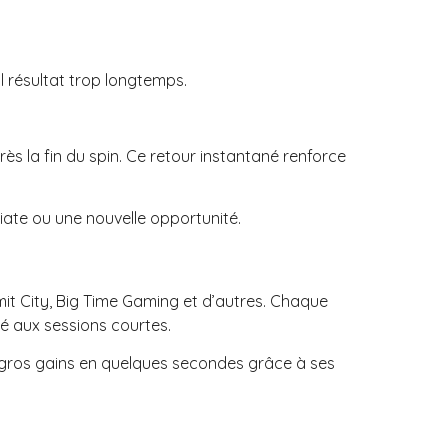
l résultat trop longtemps.
ès la fin du spin. Ce retour instantané renforce
te ou une nouvelle opportunité.
mit City, Big Time Gaming et d’autres. Chaque
 aux sessions courtes.
de gros gains en quelques secondes grâce à ses