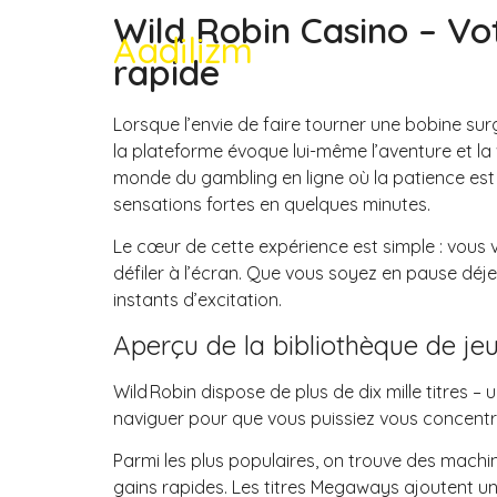
Wild Robin Casino – Vo
Aadilizm
rapide
Lorsque l’envie de faire tourner une bobine su
la plateforme évoque lui-même l’aventure et la 
monde du gambling en ligne où la patience est s
sensations fortes en quelques minutes.
Le cœur de cette expérience est simple : vous vo
défiler à l’écran. Que vous soyez en pause déje
instants d’excitation.
Aperçu de la bibliothèque de je
Wild Robin dispose de plus de dix mille titres –
naviguer pour que vous puissiez vous concentrer
Parmi les plus populaires, on trouve des mach
gains rapides. Les titres Megaways ajoutent u