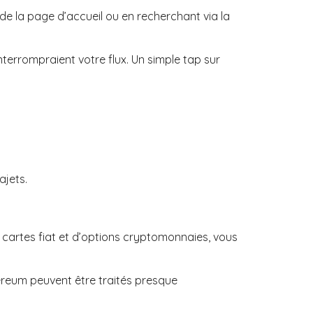
de la page d’accueil ou en recherchant via la
terrompraient votre flux. Un simple tap sur
ajets.
 cartes fiat et d’options cryptomonnaies, vous
ereum peuvent être traités presque