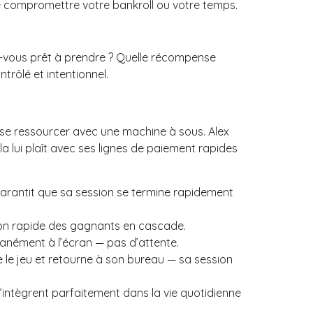
 de compromettre votre bankroll ou votre temps.
s-vous prêt à prendre ? Quelle récompense
trôlé et intentionnel.
se ressourcer avec une machine à sous. Alex
la lui plaît avec ses lignes de paiement rapides
 garantit que sa session se termine rapidement
tion rapide des gagnants en cascade.
ntanément à l’écran — pas d’attente.
me le jeu et retourne à son bureau — sa session
intègrent parfaitement dans la vie quotidienne