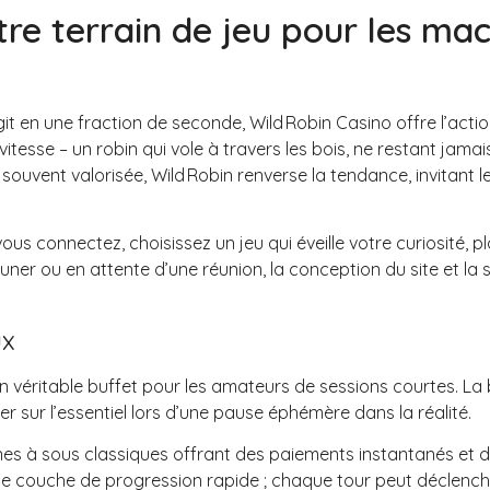
tre terrain de jeu pour les ma
Home
rgit en une fraction de seconde, Wild Robin Casino offre l’ac
vitesse – un robin qui vole à travers les bois, ne restant ja
ouvent valorisée, Wild Robin renverse la tendance, invitant le
us connectez, choisissez un jeu qui éveille votre curiosité, p
uner ou en attente d’une réunion, la conception du site et la
ux
 un véritable buffet pour les amateurs de sessions courtes. La 
 sur l’essentiel lors d’une pause éphémère dans la réalité.
ines à sous classiques offrant des paiements instantanés et 
ne couche de progression rapide ; chaque tour peut déclench