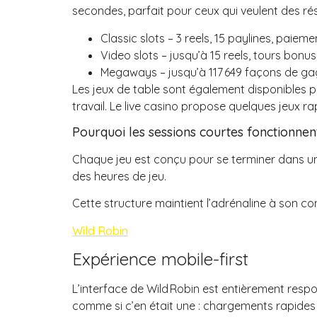
secondes, parfait pour ceux qui veulent des rés
Classic slots – 3 reels, 15 paylines, paieme
Video slots – jusqu’à 15 reels, tours bonu
Megaways – jusqu’à 117 649 façons de gag
Les jeux de table sont également disponibles p
travail. Le live casino propose quelques jeux 
Pourquoi les sessions courtes fonctionnen
Chaque jeu est conçu pour se terminer dans un d
des heures de jeu.
Cette structure maintient l’adrénaline à son com
Wild Robin
Expérience mobile-first
L’interface de Wild Robin est entièrement respo
comme si c’en était une : chargements rapides 