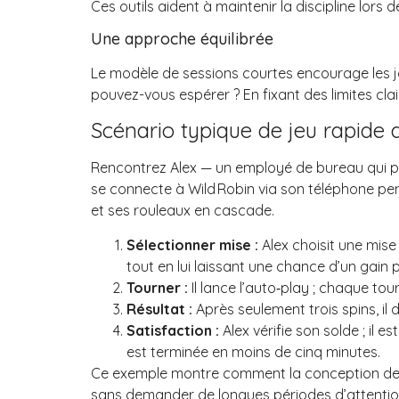
Ces outils aident à maintenir la discipline lor
Une approche équilibrée
Le modèle de sessions courtes encourage les 
pouvez-vous espérer ? En fixant des limites cla
Scénario typique de jeu rapide 
Rencontrez Alex — un employé de bureau qui pr
se connecte à Wild Robin via son téléphone pend
et ses rouleaux en cascade.
Sélectionner mise :
Alex choisit une mise
tout en lui laissant une chance d’un gain 
Tourner :
Il lance l’auto‑play ; chaque t
Résultat :
Après seulement trois spins, il
Satisfaction :
Alex vérifie son solde ; il
est terminée en moins de cinq minutes.
Ce exemple montre comment la conception de la
sans demander de longues périodes d’attention