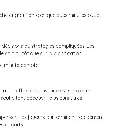
che et gratifiante en quelques minutes plutôt
s décisions ou stratégies compliquées. Les
spin plutôt que sur la planification.
ue minute compte.
e. L’offre de bienvenue est simple : un
ouhaitant découvrir plusieurs titres
ensent les joueurs qui terminent rapidement
eux courts.