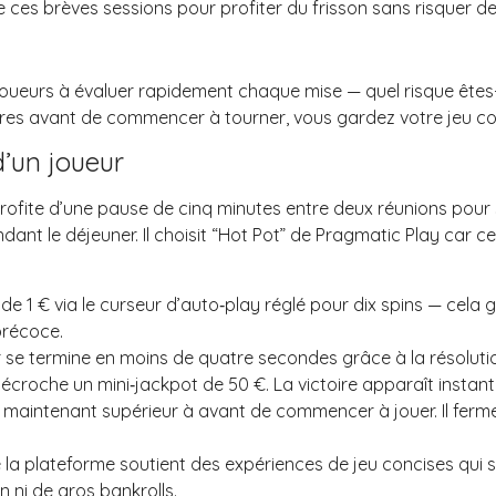
s de ces brèves sessions pour profiter du frisson sans risquer
joueurs à évaluer rapidement chaque mise — quel risque ête
ires avant de commencer à tourner, vous gardez votre jeu con
d’un joueur
ofite d’une pause de cinq minutes entre deux réunions pour 
ant le déjeuner. Il choisit “Hot Pot” de Pragmatic Play car ce
 de 1 € via le curseur d’auto‑play réglé pour dix spins — cela
précoce.
our se termine en moins de quatre secondes grâce à la résolu
 décroche un mini‑jackpot de 50 €. La victoire apparaît insta
 est maintenant supérieur à avant de commencer à jouer. Il fer
 plateforme soutient des expériences de jeu concises qui s’
 ni de gros bankrolls.