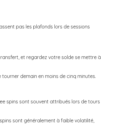
ssent pas les plafonds lors de sessions
transfert, et regardez votre solde se mettre à
re tourner demain en moins de cinq minutes.
ee spins sont souvent attribués lors de tours
pins sont généralement à faible volatilité,