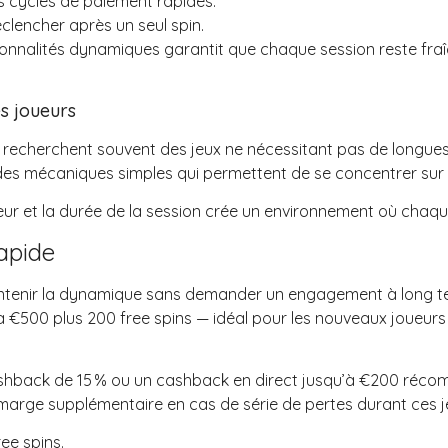
s cycles de paiement rapides.
clencher après un seul spin.
tionnalités dynamiques garantit que chaque session reste fraî
es joueurs
tes recherchent souvent des jeux ne nécessitant pas de longue
es mécaniques simples qui permettent de se concentrer sur le 
seur et la durée de la session crée un environnement où chaq
rapide
tenir la dynamique sans demander un engagement à long term
 €500 plus 200 free spins — idéal pour les nouveaux joueurs s
ack de 15 % ou un cashback en direct jusqu’à €200 récomp
marge supplémentaire en cas de série de pertes durant ces j
ee spins.