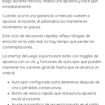
pago durante minutos, realiza una apuesta y hace spin
inmediatamente.
Cuando ocurre una ganancia, a menudo vuelven a
apostar al instante, el adrenalina los mantiene en
movimiento sin pausa.
Este ciclo de decisiones rápidas refleja ráfagas de
emoción en la vida real; no hay tiempo que perder en
contemplaciones.
La interfaz del juego soporta este estilo con toggles de
apuesta con un clic y funciones de auto‑spin que pueden
mantener los carretes girando hasta que se alcance un
umbral.
Auto‑spin configurado para detenerse después de
cinco pérdidas consecutivas.
Botón de reinicio rápido que restaura la apuesta
inicial al instante.
Ajuste automático de apuesta basado en el saldo