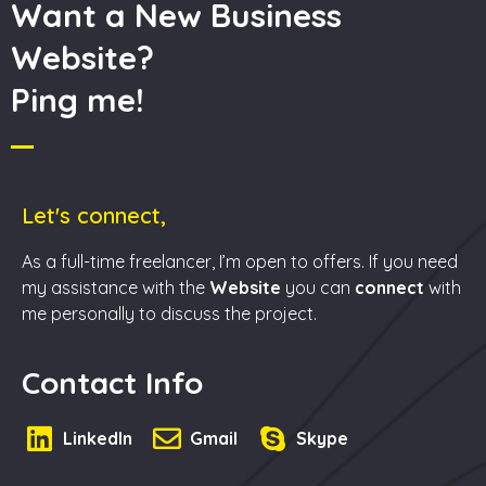
Want a New Business
Website?
Ping me!
Let's connect,
As a full-time freelancer, I’m open to offers. If you need
my assistance with the
Website
you can
connect
with
me personally to discuss the project.
Contact Info
LinkedIn
Gmail
Skype