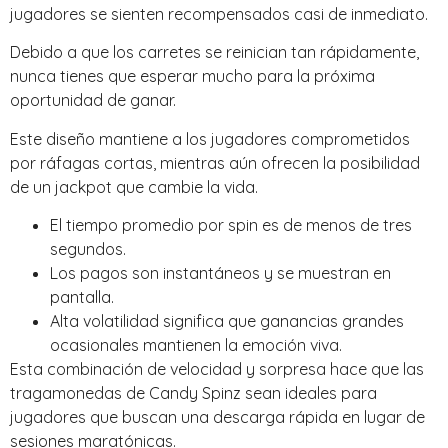
jugadores se sienten recompensados casi de inmediato.
Debido a que los carretes se reinician tan rápidamente,
nunca tienes que esperar mucho para la próxima
oportunidad de ganar.
Este diseño mantiene a los jugadores comprometidos
por ráfagas cortas, mientras aún ofrecen la posibilidad
de un jackpot que cambie la vida.
El tiempo promedio por spin es de menos de tres
segundos.
Los pagos son instantáneos y se muestran en
pantalla.
Alta volatilidad significa que ganancias grandes
ocasionales mantienen la emoción viva.
Esta combinación de velocidad y sorpresa hace que las
tragamonedas de Candy Spinz sean ideales para
jugadores que buscan una descarga rápida en lugar de
sesiones maratónicas.