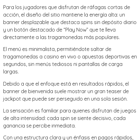
Para los jugadores que disfrutan de ráfagas cortas de
acción, el diseño del sitio mantiene la energía alta: un
banner desplazable que destaca spins sin depósito diario
y un botón destacado de “Play Now” que te lleva
directamente a las tragamonedas más populares.
El menú es minimalista, permitiéndote saltar de
tragamonedas a casino en vivo o apuestas deportivas en
segundos, sin menús tediosos ni pantallas de carga
largas.
Debido a que el enfoque está en resultados rápidos, el
banner de bienvenida suele mostrar un gran teaser de
jackpot que puede ser perseguido en una sola sesión.
La sensación es familiar para quienes disfrutan de juegos
de alta intensidad: cada spin se siente decisivo, cada
ganancia se percibe inmediata.
Con una estructura clara y un énfasis en pagos rápidos,