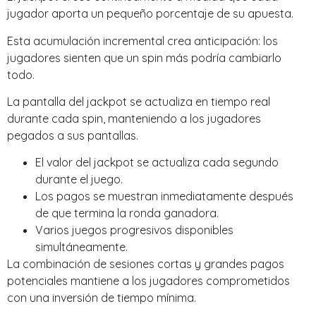
jugador aporta un pequeño porcentaje de su apuesta.
Esta acumulación incremental crea anticipación: los
jugadores sienten que un spin más podría cambiarlo
todo.
La pantalla del jackpot se actualiza en tiempo real
durante cada spin, manteniendo a los jugadores
pegados a sus pantallas.
El valor del jackpot se actualiza cada segundo
durante el juego.
Los pagos se muestran inmediatamente después
de que termina la ronda ganadora.
Varios juegos progresivos disponibles
simultáneamente.
La combinación de sesiones cortas y grandes pagos
potenciales mantiene a los jugadores comprometidos
con una inversión de tiempo mínima.