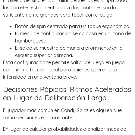
El diseño del sitio en pantallas pequeñas es simplificado:
los carretes están centrados y los controles son lo
suficientemente grandes para tocar con el pulgar.
Botón de spin centrado para un toque ergonómico.
El menú de configuración se colapsa en un icono de
hamburguesa.
El saldo se muestra de manera prominente en la
esquina superior derecha.
Esta configuración te permite saltar de juego en juego
con mínima fricción, ideal para quienes quieren alta
intensidad en una ventana breve.
Decisiones Rápidas: Ritmos Acelerados
en Lugar de Deliberación Larga
El jugador más común en Candy Spinz es alguien que
toma decisiones en un instante.
En lugar de calcular probabilidades o analizar líneas de