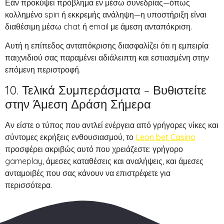
Εάν προκύψει πρόβλημα εν μέσω συνεδρίας—όπως
κολλημένο spin ή εκκρεμής ανάληψη—η υποστήριξη είναι
διαθέσιμη μέσω chat ή email με άμεση ανταπόκριση.
Αυτή η επίπεδος ανταπόκρισης διασφαλίζει ότι η εμπειρία
παιχνιδιού σας παραμένει αδιάλειπτη και εστιασμένη στην
επόμενη περιστροφή.
10. Τελικά Συμπεράσματα – Βυθιστείτε
στην Άμεση Δράση Σήμερα
Αν είστε ο τύπος που αντλεί ενέργεια από γρήγορες νίκες και
σύντομες εκρήξεις ενθουσιασμού, το
Leon bet Casino
προσφέρει ακριβώς αυτό που χρειάζεστε: γρήγορο
gameplay, άμεσες καταθέσεις και αναλήψεις, και άμεσες
ανταμοιβές που σας κάνουν να επιστρέφετε για
περισσότερα.