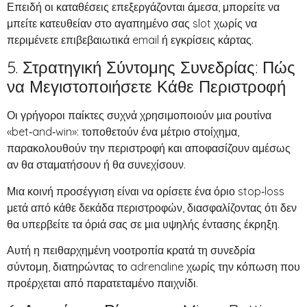
Επειδή οι καταθέσεις επεξεργάζονται άμεσα, μπορείτε να
μπείτε κατευθείαν στο αγαπημένο σας slot χωρίς να
περιμένετε επιβεβαιωτικά email ή εγκρίσεις κάρτας.
5. Στρατηγική Σύντομης Συνεδρίας: Πώς
να Μεγιστοποιήσετε Κάθε Περιστροφή
Οι γρήγοροι παίκτες συχνά χρησιμοποιούν μια ρουτίνα
«bet‑and‑win»: τοποθετούν ένα μέτριο στοίχημα,
παρακολουθούν την περιστροφή και αποφασίζουν αμέσως
αν θα σταματήσουν ή θα συνεχίσουν.
Μια κοινή προσέγγιση είναι να ορίσετε ένα όριο stop‑loss
μετά από κάθε δεκάδα περιστροφών, διασφαλίζοντας ότι δεν
θα υπερβείτε τα όριά σας σε μια υψηλής έντασης έκρηξη.
Αυτή η πειθαρχημένη νοοτροπία κρατά τη συνεδρία
σύντομη, διατηρώντας το adrenaline χωρίς την κόπωση που
προέρχεται από παρατεταμένο παιχνίδι.