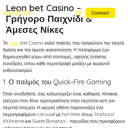
Leon bet Casino –
Aadilizm
Contact
Γρήγορο Παιχνίδι &
Άμεσες Νίκες
Το
Leon
bet Casino καλεί παίκτες που λατρεύουν την ταχεία
δράση και την άμεση ικανοποίηση. Η πλατφόρμα έχει
δημιουργηθεί γύρω από σύντομες, υψηλής έντασης
συνεδρίες όπου κάθε περιστροφή μοιάζει με κεραυνό
ενθουσιασμού.
1. Ο παλμός του Quick‑Fire Gaming
Όταν συνδεθείτε, σας καλωσορίζει ένας καθαρός πίνακας
ελέγχου που δίνει προτεραιότητα στην ταχύτητα αντί για
περιττά στοιχεία. Η αρχική οθόνη παρουσιάζει ένα
περιστρεφόμενο carousel με hot titles όπως Starburst
XXXtreme και Sweet Bonanza – παιχνίδια που προσφέρουν