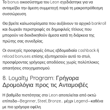
Το bonus οικοσύστημα του Leon σχεδιάστηκε για να
ανταμείβει την άμεση συμμετοχή παρά τη μακροπρόθεσμη
συσσώρευση.
Θα βρείτε καλωσορίσματα που αυξάνουν το αρχικό bankroll
και δωρεάν περιστροφές σε δημοφιλείς τίτλους που
μπορούν να διεκδικηθούν άμεσα κατά τη διάρκεια της
πρώτης σας συνεδρίας.
Οι συνεχείς προσφορές όπως εβδομαδιαία cashback ή
reload bonuses επίσης εξυπηρετούν αυτό το στυλ,
προσφέροντας γρήγορες αποδόσεις χωρίς πολύπλοκες
απαιτήσεις στοιχηματισμού.
8. Loyalty Program: Γρήγορα
Δρομολόγια προς τις Ανταμοιβές
Η βαθμίδα πιστότητας στο Leon αποτελείται από οκτώ
επίπεδα—Beginner, Steel, Bronze… μέχρι Legend—καθένα
με πιο γρήγορα οφέλη.