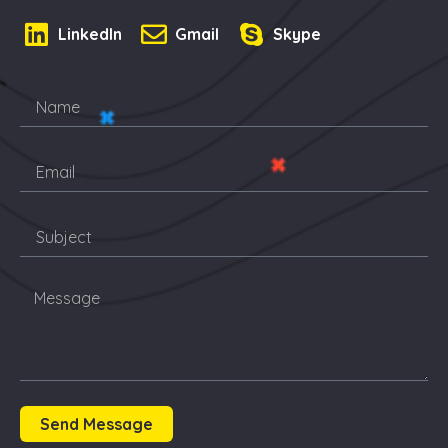
LinkedIn
Gmail
Skype
Send Message