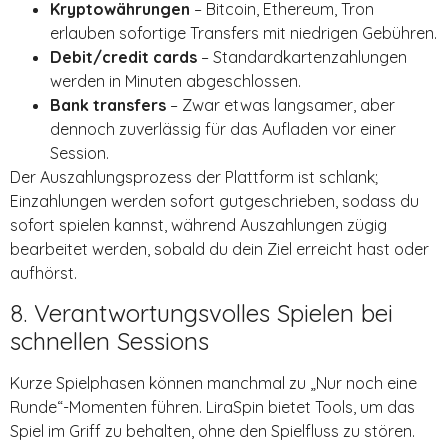
Kryptowährungen
– Bitcoin, Ethereum, Tron
erlauben sofortige Transfers mit niedrigen Gebühren.
Debit/credit cards
– Standardkartenzahlungen
werden in Minuten abgeschlossen.
Bank transfers
– Zwar etwas langsamer, aber
dennoch zuverlässig für das Aufladen vor einer
Session.
Der Auszahlungsprozess der Plattform ist schlank;
Einzahlungen werden sofort gutgeschrieben, sodass du
sofort spielen kannst, während Auszahlungen zügig
bearbeitet werden, sobald du dein Ziel erreicht hast oder
aufhörst.
8. Verantwortungsvolles Spielen bei
schnellen Sessions
Kurze Spielphasen können manchmal zu „Nur noch eine
Runde“-Momenten führen. LiraSpin bietet Tools, um das
Spiel im Griff zu behalten, ohne den Spielfluss zu stören.