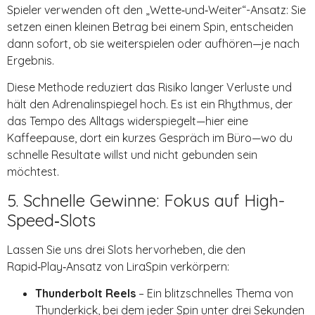
Spieler verwenden oft den „Wette‑und‑Weiter“-Ansatz: Sie
setzen einen kleinen Betrag bei einem Spin, entscheiden
dann sofort, ob sie weiterspielen oder aufhören—je nach
Ergebnis.
Diese Methode reduziert das Risiko langer Verluste und
hält den Adrenalinspiegel hoch. Es ist ein Rhythmus, der
das Tempo des Alltags widerspiegelt—hier eine
Kaffeepause, dort ein kurzes Gespräch im Büro—wo du
schnelle Resultate willst und nicht gebunden sein
möchtest.
5. Schnelle Gewinne: Fokus auf High-
Speed‑Slots
Lassen Sie uns drei Slots hervorheben, die den
Rapid‑Play‑Ansatz von LiraSpin verkörpern:
Thunderbolt Reels
– Ein blitzschnelles Thema von
Thunderkick, bei dem jeder Spin unter drei Sekunden