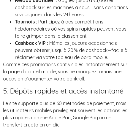
Reload quotidien :
Gagnez jusqu’à €1,000 en
cashback sur les machines à sous—sans conditions
si vous jouez dans les 24 heures.
Tournois :
Participez à des compétitions
hebdomadaires où vos spins rapides peuvent vous
faire grimper dans le classement.
Cashback VIP :
Même les joueurs occasionnels
peuvent obtenir jusqu’à 20 % de cashback—facile à
réclamer via votre tableau de bord mobile.
Comme ces promotions sont visibles instantanément sur
la page d’accueil mobile, vous ne manquez jamais une
occasion d’augmenter votre bankroll.
5. Dépôts rapides et accès instantané
Le site supporte plus de 60 méthodes de paiement, mais
les utilisateurs mobiles privilégient souvent les options les
plus rapides comme Apple Pay, Google Pay ou un
transfert crypto en un clic.