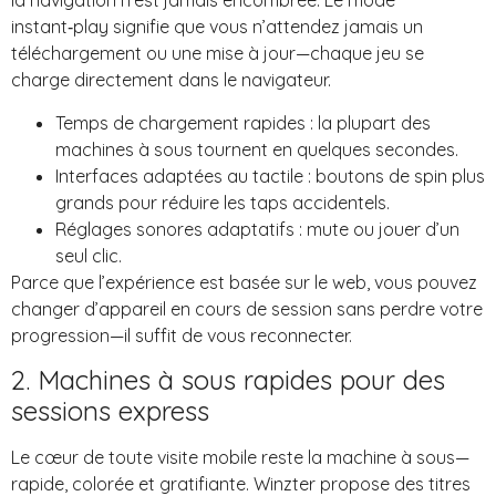
la navigation n’est jamais encombrée. Le mode
instant‑play signifie que vous n’attendez jamais un
téléchargement ou une mise à jour—chaque jeu se
charge directement dans le navigateur.
Temps de chargement rapides : la plupart des
machines à sous tournent en quelques secondes.
Interfaces adaptées au tactile : boutons de spin plus
grands pour réduire les taps accidentels.
Réglages sonores adaptatifs : mute ou jouer d’un
seul clic.
Parce que l’expérience est basée sur le web, vous pouvez
changer d’appareil en cours de session sans perdre votre
progression—il suffit de vous reconnecter.
2. Machines à sous rapides pour des
sessions express
Le cœur de toute visite mobile reste la machine à sous—
rapide, colorée et gratifiante. Winzter propose des titres