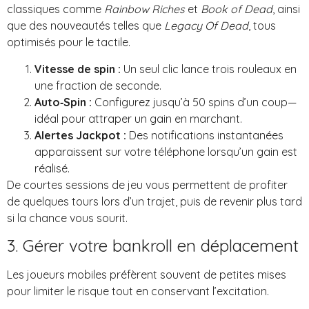
classiques comme
Rainbow Riches
et
Book of Dead
, ainsi
que des nouveautés telles que
Legacy Of Dead
, tous
optimisés pour le tactile.
Vitesse de spin :
Un seul clic lance trois rouleaux en
une fraction de seconde.
Auto‑Spin :
Configurez jusqu’à 50 spins d’un coup—
idéal pour attraper un gain en marchant.
Alertes Jackpot :
Des notifications instantanées
apparaissent sur votre téléphone lorsqu’un gain est
réalisé.
De courtes sessions de jeu vous permettent de profiter
de quelques tours lors d’un trajet, puis de revenir plus tard
si la chance vous sourit.
3. Gérer votre bankroll en déplacement
Les joueurs mobiles préfèrent souvent de petites mises
pour limiter le risque tout en conservant l’excitation.