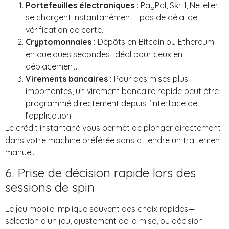
Portefeuilles électroniques :
PayPal, Skrill, Neteller
se chargent instantanément—pas de délai de
vérification de carte.
Cryptomonnaies :
Dépôts en Bitcoin ou Ethereum
en quelques secondes, idéal pour ceux en
déplacement.
Virements bancaires :
Pour des mises plus
importantes, un virement bancaire rapide peut être
programmé directement depuis l’interface de
l’application.
Le crédit instantané vous permet de plonger directement
dans votre machine préférée sans attendre un traitement
manuel.
6. Prise de décision rapide lors des
sessions de spin
Le jeu mobile implique souvent des choix rapides—
sélection d’un jeu, ajustement de la mise, ou décision