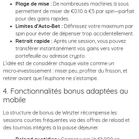
Plage de mise :
De nombreuses machines à sous
permettent de miser de €0.10 à €5 par spin—parfait
pour des gains rapides.
Limites d’Auto‑Bet :
Définissez votre maximum par
spin pour éviter de dépenser trop accidentellement.
Retrait rapide :
Après une session, vous pouvez
transférer instantanément vos gains vers votre
portefeuille ou adresse crypto.
L’idée est de considérer chaque visite comme un
micro‑investissement : miser peu, profiter du frisson, et
retirer avant que l’euphorie ne s’estompe.
4. Fonctionnalités bonus adaptées au
mobile
La structure de bonus de Winzter récompense les
sessions courtes fréquentes via des offres de reload et
des tournois intégrés à la pause déjeuner.