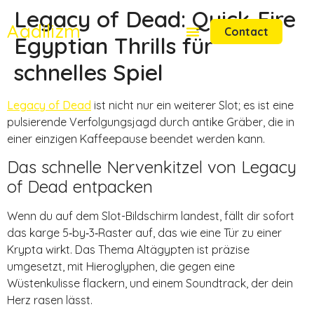
Legacy of Dead: Quick‑Fire
Aadilizm
Contact
Egyptian Thrills für
schnelles Spiel
Legacy of Dead
ist nicht nur ein weiterer Slot; es ist eine
pulsierende Verfolgungsjagd durch antike Gräber, die in
einer einzigen Kaffeepause beendet werden kann.
Das schnelle Nervenkitzel von Legacy
of Dead entpacken
Wenn du auf dem Slot-Bildschirm landest, fällt dir sofort
das karge 5‑by‑3‑Raster auf, das wie eine Tür zu einer
Krypta wirkt. Das Thema Altägypten ist präzise
umgesetzt, mit Hieroglyphen, die gegen eine
Wüstenkulisse flackern, und einem Soundtrack, der dein
Herz rasen lässt.