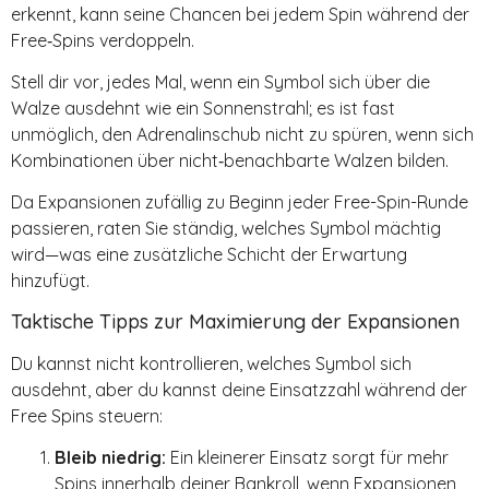
erkennt, kann seine Chancen bei jedem Spin während der
Free‑Spins verdoppeln.
Stell dir vor, jedes Mal, wenn ein Symbol sich über die
Walze ausdehnt wie ein Sonnenstrahl; es ist fast
unmöglich, den Adrenalinschub nicht zu spüren, wenn sich
Kombinationen über nicht‑benachbarte Walzen bilden.
Da Expansionen zufällig zu Beginn jeder Free-Spin-Runde
passieren, raten Sie ständig, welches Symbol mächtig
wird—was eine zusätzliche Schicht der Erwartung
hinzufügt.
Taktische Tipps zur Maximierung der Expansionen
Du kannst nicht kontrollieren, welches Symbol sich
ausdehnt, aber du kannst deine Einsatzzahl während der
Free Spins steuern:
Bleib niedrig:
Ein kleinerer Einsatz sorgt für mehr
Spins innerhalb deiner Bankroll, wenn Expansionen