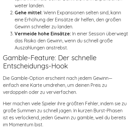
weiter landen.
Gehe mittel:
Wenn Expansionen selten sind, kann
eine Erhöhung der Einsätze dir helfen, den großen
Gewinn schneller zu landen.
Vermeide hohe Einsätze:
In einer Session überwiegt
das Risiko den Gewinn, wenn du schnell große
Auszahlungen anstrebst.
Gamble-Feature: Der schnelle
Entscheidungs-Hook
Die Gamble-Option erscheint nach jedem Gewinn—
einfach eine Karte umdrehen, um deinen Preis zu
verdoppeln oder zu vervierfachen.
Hier machen viele Spieler ihre größten Fehler, indem sie zu
große Summen zu schnell jagen. In kurzen Burst-Phasen
ist es verlockend, jeden Gewinn zu gamble, weil du bereits
im Momentum bist.