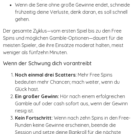
Wenn die Serie ohne große Gewinne endet, schneide
frühzeitig deine Verluste, denk daran, es soll schnell
gehen.
Der gesamte Zyklus—vom ersten Spiel bis zu den Free
Spins und möglichen Gamble-Optionen—dauert für die
meisten Spieler, die ihre Einsätze moderat halten, meist
weniger als fünfzehn Minuten.
Wenn der Schwung dich vorantreibt
Noch einmal drei Scatters:
Mehr Free Spins
bedeuten mehr Chancen; mach weiter, wenn du
Glück hast.
Ein großer Gewinn:
Hör nach einem erfolgreichen
Gamble auf oder cash sofort aus, wenn der Gewinn
riesig ist.
Kein Fortschritt:
Wenn nach zehn Spins in den Free-
Runden keine Gewinne erscheinen, beende die
Session und setze deine Bankroll für die nächste