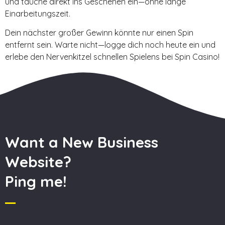
und tauche direkt ins Geschehen ein—ohne lange
Einarbeitungszeit.
Dein nächster großer Gewinn könnte nur einen Spin
entfernt sein. Warte nicht—logge dich noch heute ein und
erlebe den Nervenkitzel schnellen Spielens bei Spin Casino!
Want a New Business
Website?
Ping me!