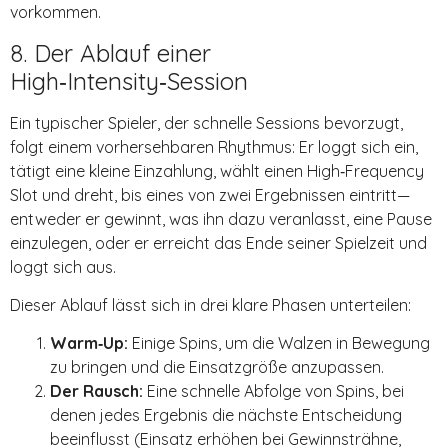
vorkommen.
8. Der Ablauf einer
High‑Intensity‑Session
Ein typischer Spieler, der schnelle Sessions bevorzugt,
folgt einem vorhersehbaren Rhythmus: Er loggt sich ein,
tätigt eine kleine Einzahlung, wählt einen High‑Frequency
Slot und dreht, bis eines von zwei Ergebnissen eintritt—
entweder er gewinnt, was ihn dazu veranlasst, eine Pause
einzulegen, oder er erreicht das Ende seiner Spielzeit und
loggt sich aus.
Dieser Ablauf lässt sich in drei klare Phasen unterteilen:
Warm‑Up:
Einige Spins, um die Walzen in Bewegung
zu bringen und die Einsatzgröße anzupassen.
Der Rausch:
Eine schnelle Abfolge von Spins, bei
denen jedes Ergebnis die nächste Entscheidung
beeinflusst (Einsatz erhöhen bei Gewinnsträhne,