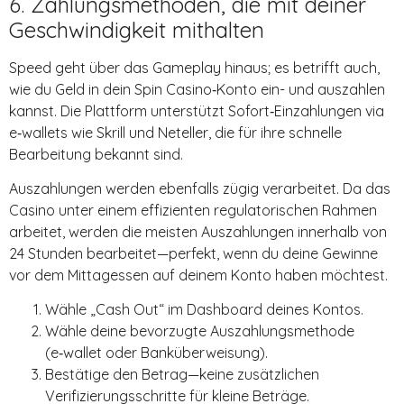
6. Zahlungsmethoden, die mit deiner
Geschwindigkeit mithalten
Speed geht über das Gameplay hinaus; es betrifft auch,
wie du Geld in dein Spin Casino‑Konto ein- und auszahlen
kannst. Die Plattform unterstützt Sofort‑Einzahlungen via
e‑wallets wie Skrill und Neteller, die für ihre schnelle
Bearbeitung bekannt sind.
Auszahlungen werden ebenfalls zügig verarbeitet. Da das
Casino unter einem effizienten regulatorischen Rahmen
arbeitet, werden die meisten Auszahlungen innerhalb von
24 Stunden bearbeitet—perfekt, wenn du deine Gewinne
vor dem Mittagessen auf deinem Konto haben möchtest.
Wähle „Cash Out“ im Dashboard deines Kontos.
Wähle deine bevorzugte Auszahlungsmethode
(e‑wallet oder Banküberweisung).
Bestätige den Betrag—keine zusätzlichen
Verifizierungsschritte für kleine Beträge.