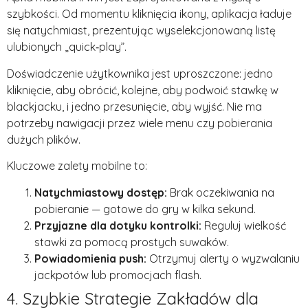
szybkości. Od momentu kliknięcia ikony, aplikacja ładuje
się natychmiast, prezentując wyselekcjonowaną listę
ulubionych „quick‑play”.
Doświadczenie użytkownika jest uproszczone: jedno
kliknięcie, aby obrócić, kolejne, aby podwoić stawkę w
blackjacku, i jedno przesunięcie, aby wyjść. Nie ma
potrzeby nawigacji przez wiele menu czy pobierania
dużych plików.
Kluczowe zalety mobilne to:
Natychmiastowy dostęp:
Brak oczekiwania na
pobieranie — gotowe do gry w kilka sekund.
Przyjazne dla dotyku kontrolki:
Reguluj wielkość
stawki za pomocą prostych suwaków.
Powiadomienia push:
Otrzymuj alerty o wyzwalaniu
jackpotów lub promocjach flash.
4. Szybkie Strategie Zakładów dla