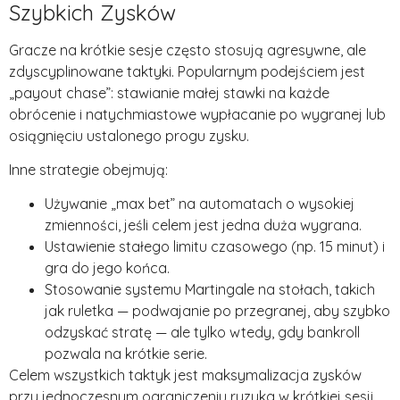
Szybkich Zysków
Gracze na krótkie sesje często stosują agresywne, ale
zdyscyplinowane taktyki. Popularnym podejściem jest
„payout chase”: stawianie małej stawki na każde
obrócenie i natychmiastowe wypłacanie po wygranej lub
osiągnięciu ustalonego progu zysku.
Inne strategie obejmują:
Używanie „max bet” na automatach o wysokiej
zmienności, jeśli celem jest jedna duża wygrana.
Ustawienie stałego limitu czasowego (np. 15 minut) i
gra do jego końca.
Stosowanie systemu Martingale na stołach, takich
jak ruletka — podwajanie po przegranej, aby szybko
odzyskać stratę — ale tylko wtedy, gdy bankroll
pozwala na krótkie serie.
Celem wszystkich taktyk jest maksymalizacja zysków
przy jednoczesnym ograniczeniu ryzyka w krótkiej sesji.