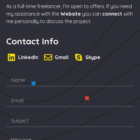
As a full-time freelancer, I’m open to offers. If you need
my assistance with the
Website
you can
connect
with
me personally to discuss the project.
Contact Info
LinkedIn
Gmail
Skype