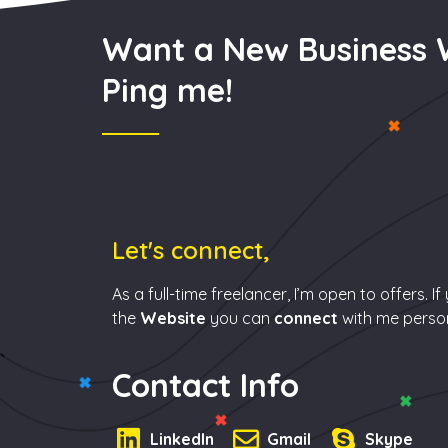
Want a New Business 
Ping me!
Let's connect,
As a full-time freelancer, I’m open to offers. 
the
Website
you can
connect
with me person
Contact Info
LinkedIn
Gmail
Skype