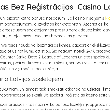
s Bez Reģistrācijas ️ Casino L
Home
a un jāizprot katra bonusa nosacījumi. Ja kazino ir saņēmis
kl
m pamatojumam, lai izvēlētos konkrēto vietni. Atcerieties, ka s
epieredzējušam spēlētājam tas prasītu pārāk daudz laika, at
ti, jo tajos bieži ir pieejami bezmaksas griezieni.
konvertējas naudā vai bezmaksas likmēs, dažkārt ar ekskluzīv
 reaģējot uz notikumu attīstību. Šie notikumi notiek 24/7, piedā
Counter-Strike, Dota 2, League of Legends un citas spēles kļū
prasītas, īpaši ar likmēm uz vārtu skaitu, perioda rezultātiem u
tāji un viņu spēļu specializācija.
ino Latvijas Spēlētājiem
kumiem, un laimesti tiek izmaksāti atkarībā no uzliktās likme
 nepārsniedzot šo skaitli. Ja spēlētāji reģistrējas kazino sai
bas prasības – tas nozīmē, ka bonusa līdzekļi ir jāapgroza not