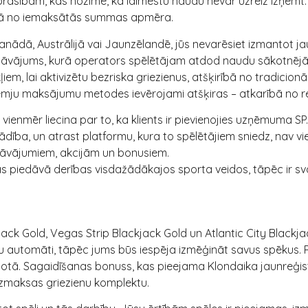
 prasībām, kas nozīmē, ka laimestu naudu nevar uzreiz izņemt.
ībā no iemaksātās summas apmēra.
Kanādā, Austrālijā vai Jaunzēlandē, jūs nevarēsiet izmantot 
dāvājums, kurā operators spēlētājam atdod naudu sākotnēj
ekļiem, lai aktivizētu bezriska griezienus, atšķirībā no tradici
emju maksājumu metodes ievērojami atšķiras – atkarībā no r
ienmēr liecina par to, ka klients ir pievienojies uzņēmuma SP.
ādība, un atrast platformu, kura to spēlētājiem sniedz, nav vie
edāvājumiem, akcijām un bonusiem.
 kas piedāvā derības visdažādākajos sporta veidos, tāpēc ir sva
ck Gold, Vegas Strip Blackjack Gold un Atlantic City Blackjack
ļu automāti, tāpēc jums būs iespēja izmēģināt savus spēkus.
otā. Sagaidīšanas bonuss, kas pieejama Klondaika jaunreģist
ezmaksas griezienu komplektu.