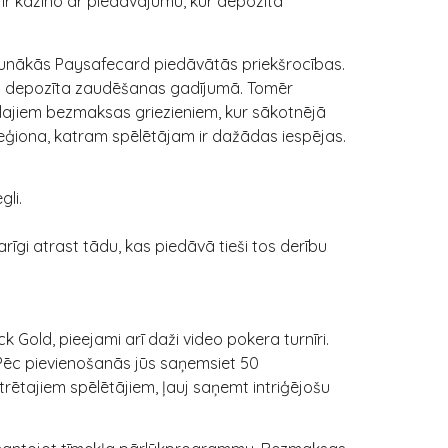
 Ir kazino ar piedāvājumu, kur depozīta
jaunākās Paysafecard piedāvātās priekšrocības.
ā depozīta zaudēšanas gadījumā. Tomēr
onālajiem bezmaksas griezieniem, kur sākotnējā
eģiona, katram spēlētājam ir dažādas iespējas.
gli.
rīgi atrast tādu, kas piedāvā tieši tos derību
 Gold, pieejami arī daži video pokera turnīri.
 Pēc pievienošanās jūs saņemsiet 50
rētajiem spēlētājiem, ļauj saņemt intriģējošu