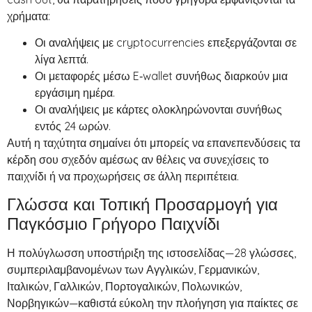
χρήματα:
Οι αναλήψεις με cryptocurrencies επεξεργάζονται σε
λίγα λεπτά.
Οι μεταφορές μέσω E‑wallet συνήθως διαρκούν μια
εργάσιμη ημέρα.
Οι αναλήψεις με κάρτες ολοκληρώνονται συνήθως
εντός 24 ωρών.
Αυτή η ταχύτητα σημαίνει ότι μπορείς να επανεπενδύσεις τα
κέρδη σου σχεδόν αμέσως αν θέλεις να συνεχίσεις το
παιχνίδι ή να προχωρήσεις σε άλλη περιπέτεια.
Γλώσσα και Τοπική Προσαρμογή για
Παγκόσμιο Γρήγορο Παιχνίδι
Η πολύγλωσση υποστήριξη της ιστοσελίδας—28 γλώσσες,
συμπεριλαμβανομένων των Αγγλικών, Γερμανικών,
Ιταλικών, Γαλλικών, Πορτογαλικών, Πολωνικών,
Νορβηγικών—καθιστά εύκολη την πλοήγηση για παίκτες σε