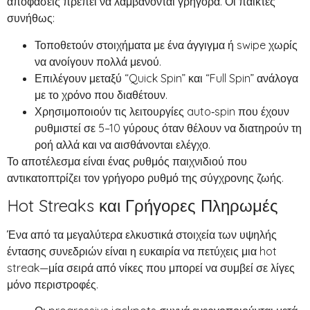
αποφάσεις πρέπει να λαμβάνονται γρήγορα. Οι παίκτες
συνήθως:
Τοποθετούν στοιχήματα με ένα άγγιγμα ή swipe χωρίς
να ανοίγουν πολλά μενού.
Επιλέγουν μεταξύ “Quick Spin” και “Full Spin” ανάλογα
με το χρόνο που διαθέτουν.
Χρησιμοποιούν τις λειτουργίες auto‑spin που έχουν
ρυθμιστεί σε 5–10 γύρους όταν θέλουν να διατηρούν τη
ροή αλλά και να αισθάνονται ελέγχο.
Το αποτέλεσμα είναι ένας ρυθμός παιχνιδιού που
αντικατοπτρίζει τον γρήγορο ρυθμό της σύγχρονης ζωής.
Hot Streaks και Γρήγορες Πληρωμές
Ένα από τα μεγαλύτερα ελκυστικά στοιχεία των υψηλής
έντασης συνεδριών είναι η ευκαιρία να πετύχεις μια hot
streak—μία σειρά από νίκες που μπορεί να συμβεί σε λίγες
μόνο περιστροφές.