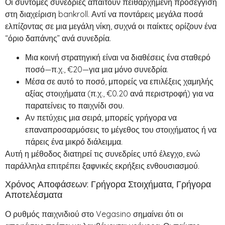
Οι σύντομες συνεδρίες απαιτούν πειθαρχημένη προσέγγιση
στη διαχείριση bankroll. Αντί να ποντάρεις μεγάλα ποσά
ελπίζοντας σε μια μεγάλη νίκη, συχνά οι παίκτες ορίζουν ένα
“όριο δαπάνης” ανά συνεδρία.
Μια κοινή στρατηγική είναι να διαθέσεις ένα σταθερό
ποσό—π.χ., €20—για μια μόνο συνεδρία.
Μέσα σε αυτό το ποσό, μπορείς να επιλέξεις χαμηλής
αξίας στοιχήματα (π.χ., €0.20 ανά περιστροφή) για να
παρατείνεις το παιχνίδι σου.
Αν πετύχεις μια σειρά, μπορείς γρήγορα να
επαναπροσαρμόσεις το μέγεθος του στοιχήματος ή να
πάρεις ένα μικρό διάλειμμα.
Αυτή η μέθοδος διατηρεί τις συνεδρίες υπό έλεγχο, ενώ
παράλληλα επιτρέπει ξαφνικές εκρήξεις ενθουσιασμού.
Χρόνος Αποφάσεων: Γρήγορα Στοιχήματα, Γρήγορα
Αποτελέσματα
Ο ρυθμός παιχνιδιού στο Vegasino σημαίνει ότι οι