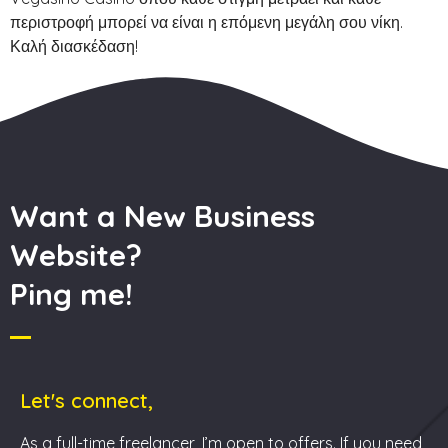
περιστροφή μπορεί να είναι η επόμενη μεγάλη σου νίκη.
Καλή διασκέδαση!
Want a New Business
Website?
Ping me!
Let's connect,
As a full-time freelancer, I’m open to offers. If you need