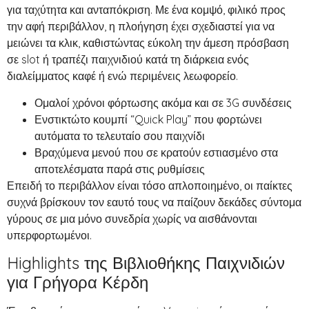
για ταχύτητα και ανταπόκριση. Με ένα κομψό, φιλικό προς
την αφή περιβάλλον, η πλοήγηση έχει σχεδιαστεί για να
μειώνει τα κλικ, καθιστώντας εύκολη την άμεση πρόσβαση
σε slot ή τραπέζι παιχνιδιού κατά τη διάρκεια ενός
διαλείμματος καφέ ή ενώ περιμένεις λεωφορείο.
Ομαλοί χρόνοι φόρτωσης ακόμα και σε 3G συνδέσεις
Ενστικτώτο κουμπί “Quick Play” που φορτώνει
αυτόματα το τελευταίο σου παιχνίδι
Βραχύμενα μενού που σε κρατούν εστιασμένο στα
αποτελέσματα παρά στις ρυθμίσεις
Επειδή το περιβάλλον είναι τόσο απλοποιημένο, οι παίκτες
συχνά βρίσκουν τον εαυτό τους να παίζουν δεκάδες σύντομα
γύρους σε μια μόνο συνεδρία χωρίς να αισθάνονται
υπερφορτωμένοι.
Highlights της Βιβλιοθήκης Παιχνιδιών
για Γρήγορα Κέρδη