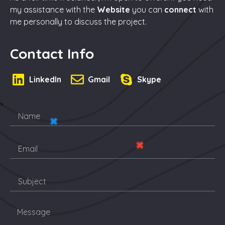
my assistance with the
Website
you can
connect
with
me personally to discuss the project.
Contact Info
LinkedIn
Gmail
Skype