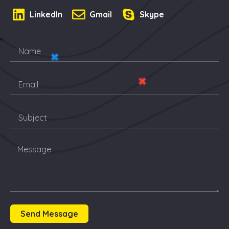
LinkedIn
Gmail
Skype
Send Message