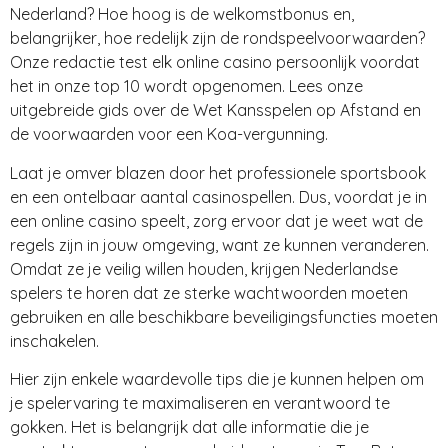
Nederland? Hoe hoog is de welkomstbonus en,
belangrijker, hoe redelijk zijn de rondspeelvoorwaarden?
Onze redactie test elk online casino persoonlijk voordat
het in onze top 10 wordt opgenomen. Lees onze
uitgebreide gids over de Wet Kansspelen op Afstand en
de voorwaarden voor een Koa-vergunning.
Laat je omver blazen door het professionele sportsbook
en een ontelbaar aantal casinospellen. Dus, voordat je in
een online casino speelt, zorg ervoor dat je weet wat de
regels zijn in jouw omgeving, want ze kunnen veranderen.
Omdat ze je veilig willen houden, krijgen Nederlandse
spelers te horen dat ze sterke wachtwoorden moeten
gebruiken en alle beschikbare beveiligingsfuncties moeten
inschakelen.
Hier zijn enkele waardevolle tips die je kunnen helpen om
je spelervaring te maximaliseren en verantwoord te
gokken. Het is belangrijk dat alle informatie die je