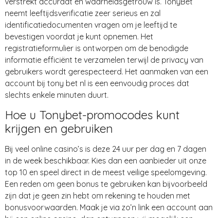
verstrekt accuraat en waarheidsgetrouw is. TonyBet
neemt leeftijdsverificatie zeer serieus en zal
identificatiedocumenten vragen om je leeftijd te
bevestigen voordat je kunt opnemen. Het
registratieformulier is ontworpen om de benodigde
informatie efficiënt te verzamelen terwijl de privacy van
gebruikers wordt gerespecteerd. Het aanmaken van een
account bij tony bet nl is een eenvoudig proces dat
slechts enkele minuten duurt.
Hoe u Tonybet-promocodes kunt
krijgen en gebruiken
Bij veel online casino’s is deze 24 uur per dag en 7 dagen
in de week beschikbaar. Kies dan een aanbieder uit onze
top 10 en speel direct in de meest veilige speelomgeving.
Een reden om geen bonus te gebruiken kan bijvoorbeeld
zijn dat je geen zin hebt om rekening te houden met
bonusvoorwaarden. Maak je via zo’n link een account aan