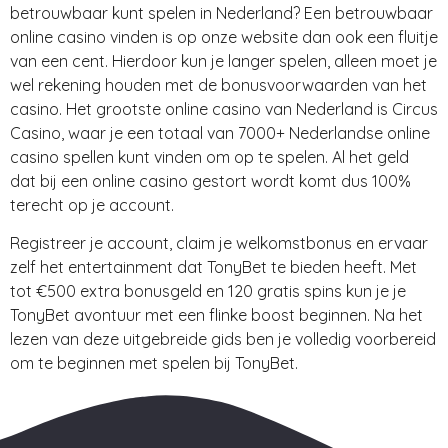
betrouwbaar kunt spelen in Nederland? Een betrouwbaar
online casino vinden is op onze website dan ook een fluitje
van een cent. Hierdoor kun je langer spelen, alleen moet je
wel rekening houden met de bonusvoorwaarden van het
casino. Het grootste online casino van Nederland is Circus
Casino, waar je een totaal van 7000+ Nederlandse online
casino spellen kunt vinden om op te spelen. Al het geld
dat bij een online casino gestort wordt komt dus 100%
terecht op je account.
Registreer je account, claim je welkomstbonus en ervaar
zelf het entertainment dat TonyBet te bieden heeft. Met
tot €500 extra bonusgeld en 120 gratis spins kun je je
TonyBet avontuur met een flinke boost beginnen. Na het
lezen van deze uitgebreide gids ben je volledig voorbereid
om te beginnen met spelen bij TonyBet.