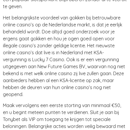
te geven.
Het belangrijkste voordeel van gokken bij betrouwbare
online casino’s op de Nederlandse markt, is dat je eerlijk
behandeld wordt. Doe altijd goed onderzoek voor je
ergens gaat gokken en hou je ogen goed open voor
illegale casino’s zonder geldige licentie. Het nieuwste
online casino’s dat live is in Nederland met KSA-
vergunning is Lucky 7 Casino. Ook is er een vergunning
uitgegeven aan New Future Games BV, waarvan nog niet
bekend is met welk online casino zij live zullen gaan. Deze
aanbieders hebben al een KSA-licentie op zak, maar
hebben de deuren van hun online casino’s nog niet
geopend.
Maak vervolgens een eerste storting van minimaal €50,
en u begint meteen punten te verdienen. Sluit je aan bij
Tonybet als VIP om toegang te krijgen tot speciale
beloningen. Belangrijke acties worden veilig bewaard met