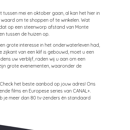
t tussen mei en oktober gaan, al kan het hier in
te waard om te shoppen of te winkelen. Wat
ton dat op een steenworp afstand van Monte
pen tussen de huizen op.
en grote interesse in het onderwaterleven had,
 zijkant van een klif is gebouwd, moet u een
dens uw verblijf, raden wij u aan om een
zijn grote evenementen, waaronder de
en. Check het beste aanbod op jouw adres! Ons
ende films en Europese series van CANAL+.
eb je meer dan 80 tv-zenders én standaard