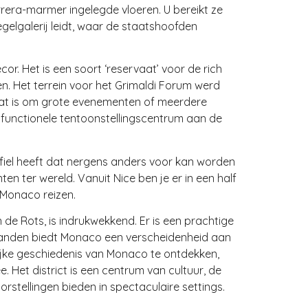
arrera-marmer ingelegde vloeren. U bereikt ze
gelgalerij leidt, waar de staatshoofden
r. Het is een soort ‘reservaat’ voor de rich
en. Het terrein voor het Grimaldi Forum werd
taat is om grote evenementen of meerdere
tifunctionele tentoonstellingscentrum aan de
fiel heeft dat nergens anders voor kan worden
n ter wereld. Vanuit Nice ben je er in een half
 Monaco reizen.
e Rots, is indrukwekkend. Er is een prachtige
stranden biedt Monaco een verscheidenheid aan
lijke geschiedenis van Monaco te ontdekken,
et district is een centrum van cultuur, de
rstellingen bieden in spectaculaire settings.