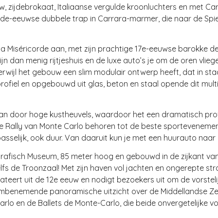
euw, zijdebrokaat, Italiaanse vergulde kroonluchters en met C
3de-eeuwse dubbele trap in Carrara-marmer, die naar de Spie
Miséricorde aan, met zijn prachtige 17e-eeuwse barokke deco
n dan menig rijtjeshuis en de luxe auto’s je om de oren vlieg
erwijl het gebouw een slim modulair ontwerp heeft, dat in s
 profiel en opgebouwd uit glas, beton en staal opende dit mul
aan door hoge kustheuvels, waardoor het een dramatisch pro
e Rally van Monte Carlo behoren tot de beste sportevenemente
asselijk, ook duur. Van daaruit kun je met een huurauto naar
afisch Museum, 85 meter hoog en gebouwd in de zijkant van d
zelfs de Troonzaal! Met zijn haven vol jachten en ongerepte 
dateert uit de 12e eeuw en nodigt bezoekers uit om de vorste
benemende panoramische uitzicht over de Middellandse Zee. H
lo en de Ballets de Monte-Carlo, die beide onvergetelijke voo