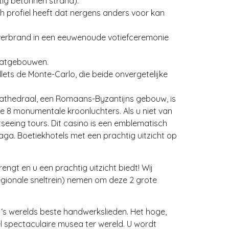
atig betonnen strand).
 profiel heeft dat nergens anders voor kan
 verbrand in een eeuwenoude votiefceremonie
flatgebouwen.
lets de Monte-Carlo, die beide onvergetelijke
athedraal, een Romaans-Byzantijns gebouw, is
 8 monumentale kroonluchters. Als u niet van
tseeing tours. Dit casino is een emblematisch
aga. Boetiekhotels met een prachtig uitzicht op
ngt en u een prachtig uitzicht biedt! Wij
egionale sneltrein) nemen om deze 2 grote
 ‘s werelds beste handwerkslieden. Het hoge,
spectaculaire musea ter wereld. U wordt