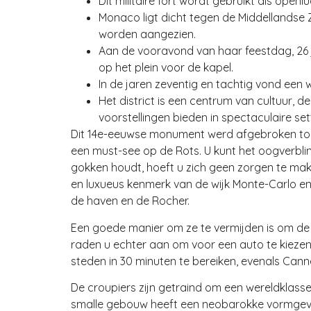
Dit militaire fort wordt gebruikt als ope
Monaco ligt dicht tegen de Middellandse
worden aangezien.
Aan de vooravond van haar feestdag, 26
op het plein voor de kapel.
In de jaren zeventig en tachtig vond ee
Het district is een centrum van cultuur, 
voorstellingen bieden in spectaculaire set
Dit 14e-eeuwse monument werd afgebroken toen
een must-see op de Rots. U kunt het oogverbl
gokken houdt, hoeft u zich geen zorgen te make
en luxueus kenmerk van de wijk Monte-Carlo en 
de haven en de Rocher.
Een goede manier om ze te vermijden is om de ve
raden u echter aan om voor een auto te kiezen
steden in 30 minuten te bereiken, evenals Canne
De croupiers zijn getraind om een wereldklasse
smalle gebouw heeft een neobarokke vormgevin