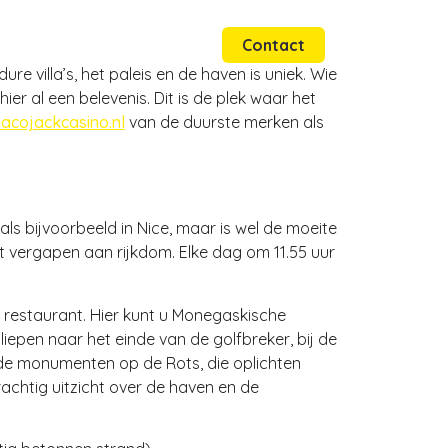
Websites
Graphics
Contact
re villa’s, het paleis en de haven is uniek. Wie
ier al een belevenis. Dit is de plek waar het
acojackcasino.nl
van de duurste merken als
ls bijvoorbeeld in Nice, maar is wel de moeite
unt vergapen aan rijkdom. Elke dag om 11.55 uur
 restaurant. Hier kunt u Monegaskische
epen naar het einde van de golfbreker, bij de
p de monumenten op de Rots, die oplichten
achtig uitzicht over de haven en de