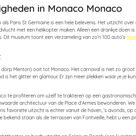
digheden in Monaco Monaco
Home
ls Paris St Germaine is een hele belevenis. Het uitzicht over du
dvlucht met een helikopter maken. Alleen een drankje doen is h
is. Dit museum toont een verzameling van zo’n 100 auto’s
mon
t
dorp Menton) ooit tot Monaco. Het carnaval is niet zo groot a
nd is het glitter en glamour. Er zijn meer plekken waar je je k
co te profiteren om uzelf te trakteren op een gastronomisch
ewaarde architectuur van de Place d’Armes bewonderen. We li
ns favoriete uitzicht is echter vanuit de haven, ’s avonds, o
bekend staan als de terrassen van Fontvieille, hebt u een pr