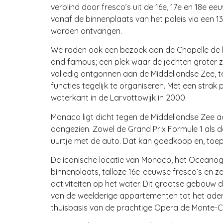
verblind door fresco’s uit de 16e, 17e en 18e e
vanaf de binnenplaats van het paleis via een 1
worden ontvangen.
We raden ook een bezoek aan de Chapelle de la 
and famous; een plek waar de jachten groter zij
volledig ontgonnen aan de Middellandse Zee, t
functies tegelijk te organiseren. Met een strak
waterkant in de Larvottowijk in 2000.
Monaco ligt dicht tegen de Middellandse Zee 
aangezien. Zowel de Grand Prix Formule 1 als d
uurtje met de auto. Dat kan goedkoop en, toep
De iconische locatie van Monaco, het Oceanogr
binnenplaats, talloze 16e-eeuwse fresco’s en 
activiteiten op het water. Dit grootse gebouw 
van de weelderige appartementen tot het adem
thuisbasis van de prachtige Opera de Monte-Car