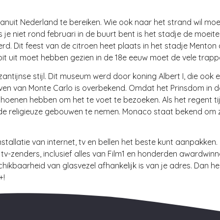
vanuit Nederland te bereiken. Wie ook naar het strand wil moe
 je niet rond februari in de buurt bent is het stadje de moei
vierd. Dit feest van de citroen heet plaats in het stadje Men
ooit uit moet hebben gezien in de 18e eeuw moet de vele trap
ijnse stijl. Dit museum werd door koning Albert I, die ook e
ven van Monte Carlo is overbekend. Omdat het Prinsdom in de
oenen hebben om het te voet te bezoeken. Als het regent tij
de religieuze gebouwen te nemen. Monaco staat bekend om 
installatie van internet, tv en bellen het beste kunt aanpakk
-zenders, inclusief alles van Film1 en honderden awardwinn
ikbaarheid van glasvezel afhankelijk is van je adres. Dan h
+!