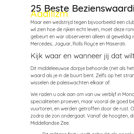
25 Beste Bezienswaar
Aadilizm
Maar een wedstrijd tegen bijvoorbeeld een club a
wil zien hoe de rijken echt leven, moet deze ron
gebeurt en war observeren alleen al geweldig 
Mercedes, Jaguar, Rolls Royce en Maserati.
Kijk waar en wanneer jij dat wil
Dit middeleeuwse dorpje behoorde (net als het 
waard als je in de buurt bent. Zelfs op het stra
wisselen de paleiswachten elkaar af.
We raden u ook aan om van uw verblijf in Mona
specialiteiten proeven, maar vooral de goed b
vuurtoren, en werden getroffen door de rust. O
zodra de zon ondergaat. Vanaf de hoogten, die 
Middellandse Zee.