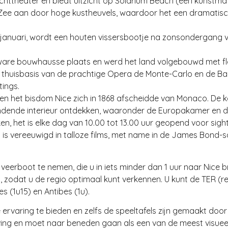
nluchttheater en biedt uitzicht op Solarium Beach (een kunstm
 Zee aan door hoge kustheuvels, waardoor het een dramatisch
 januari, wordt een houten vissersbootje na zonsondergang
n ware bouwhausse plaats en werd het land volgebouwd met 
de thuisbasis van de prachtige Opera de Monte-Carlo en de Bal
tings.
 het bisdom Nice zich in 1868 afscheidde van Monaco. De k
indende interieur ontdekken, waaronder de Europakamer en de
n, het is elke dag van 10.00 tot 13.00 uur geopend voor sigh
is vereeuwigd in talloze films, met name in de James Bond-s
erboot te nemen, die u in iets minder dan 1 uur naar Nice bre
, zodat u de regio optimaal kunt verkennen. U kunt de TER (r
s (1u15) en Antibes (1u).
 ervaring te bieden en zelfs de speeltafels zijn gemaakt door
g en moet naar beneden gaan als een van de meest visueel 