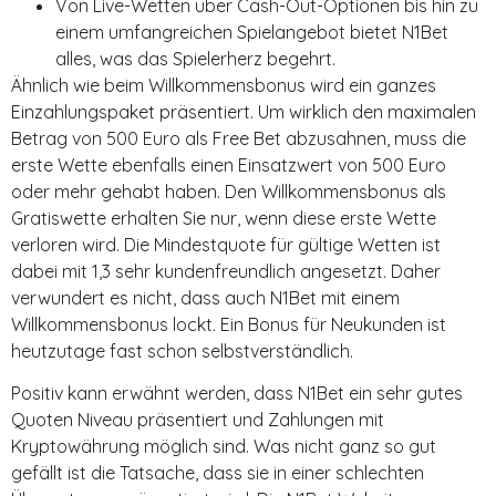
Von Live-Wetten über Cash-Out-Optionen bis hin zu
einem umfangreichen Spielangebot bietet N1Bet
alles, was das Spielerherz begehrt.
Ähnlich wie beim Willkommensbonus wird ein ganzes
Einzahlungspaket präsentiert. Um wirklich den maximalen
Betrag von 500 Euro als Free Bet abzusahnen, muss die
erste Wette ebenfalls einen Einsatzwert von 500 Euro
oder mehr gehabt haben. Den Willkommensbonus als
Gratiswette erhalten Sie nur, wenn diese erste Wette
verloren wird. Die Mindestquote für gültige Wetten ist
dabei mit 1,3 sehr kundenfreundlich angesetzt. Daher
verwundert es nicht, dass auch N1Bet mit einem
Willkommensbonus lockt. Ein Bonus für Neukunden ist
heutzutage fast schon selbstverständlich.
Positiv kann erwähnt werden, dass N1Bet ein sehr gutes
Quoten Niveau präsentiert und Zahlungen mit
Kryptowährung möglich sind. Was nicht ganz so gut
gefällt ist die Tatsache, dass sie in einer schlechten