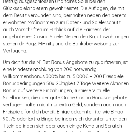
Betrug ausgeschlossen und faires Spiel bei den
Glücksspielanbietern gewährleistet. Die Auflagen, die mit
dem Besitz verbunden sind, beinhalten neben den bereits
erwähnten Maßnahmen zum Daten- und Spielerschutz
auch Vorschriften im Hinblick auf die Fairness der
angebotenen Casino Spiele. Neben den Kryptowährungen
stehen dir Payz, MiFinity und die Banküberweisung zur
Verfügung.
Um dich für die N1 Bet Bonus Angebote zu qualifizieren, ist
eine Mindesteinzahlung von 20€ notwendig.
Willkommensbonus 300% bis zu 5.000€ + 200 Freispiele
Bonusbedingungen 50x Gültigkeit 7 Tage Weitere Aktionen
Bonus auf weitere Einzahlungen, Turniere Virtuelle
Spielbanken, die über gute Online Casino Bonusangebote
verfügen, halten nicht nur extra Geld, sondern auch noch
Freispiele für dich bereit. Einige bekannte Titel wie Bingo
90, 75 oder Extra Bingo befinden sich darunter. Unter den
Titeln befinden sich aber auch einige Keno und Scratch