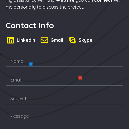
me personally to discuss the project.
Contact Info
LinkedIn
Gmail
Skype