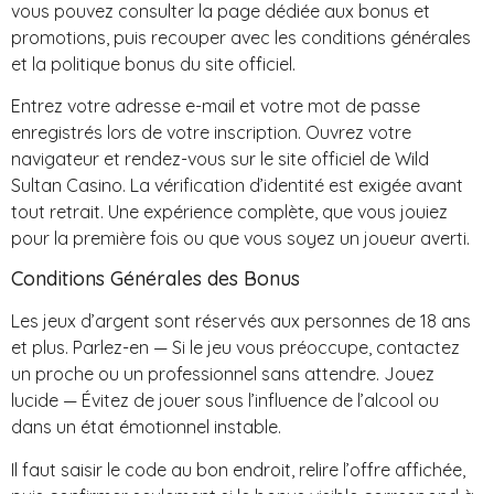
vous pouvez consulter la page dédiée aux bonus et
promotions, puis recouper avec les conditions générales
et la politique bonus du site officiel.
Entrez votre adresse e-mail et votre mot de passe
enregistrés lors de votre inscription. Ouvrez votre
navigateur et rendez-vous sur le site officiel de Wild
Sultan Casino. La vérification d’identité est exigée avant
tout retrait. Une expérience complète, que vous jouiez
pour la première fois ou que vous soyez un joueur averti.
Conditions Générales des Bonus
Les jeux d’argent sont réservés aux personnes de 18 ans
et plus. Parlez-en — Si le jeu vous préoccupe, contactez
un proche ou un professionnel sans attendre. Jouez
lucide — Évitez de jouer sous l’influence de l’alcool ou
dans un état émotionnel instable.
Il faut saisir le code au bon endroit, relire l’offre affichée,