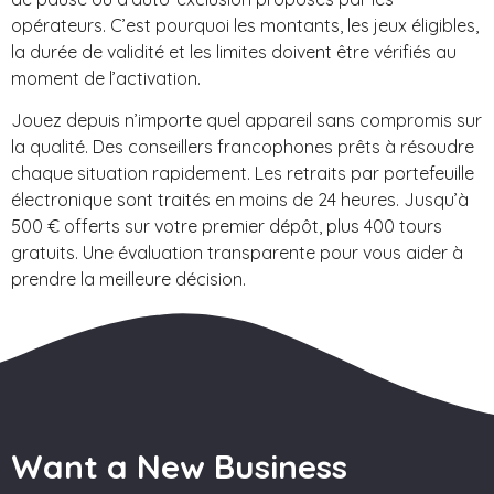
opérateurs. C’est pourquoi les montants, les jeux éligibles,
la durée de validité et les limites doivent être vérifiés au
moment de l’activation.
Jouez depuis n’importe quel appareil sans compromis sur
la qualité. Des conseillers francophones prêts à résoudre
chaque situation rapidement. Les retraits par portefeuille
électronique sont traités en moins de 24 heures. Jusqu’à
500 € offerts sur votre premier dépôt, plus 400 tours
gratuits. Une évaluation transparente pour vous aider à
prendre la meilleure décision.
Want a New Business