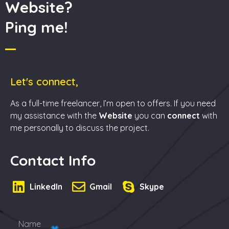
Website?
Ping me!
Let's connect,
As a full-time freelancer, I’m open to offers. If you need
my assistance with the
Website
you can
connect
with
me personally to discuss the project.
Contact Info
LinkedIn
Gmail
Skype