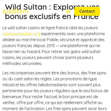
Wild Sultan : Explorez vos
Aadilizm
Contact
bonus exclusifs en France
Le wild sultan casino en ligne france cible les joueurs
casinowildsultan.org
expérimentés avec une plateforme
dédiée au marché local. Fiable, sécurisé et apprécié des
joueurs français depuis 2015 — une plateforme qui ne
laisse rien au hasard. Pour retirer ses gains wild sultan
casino, les joueurs peuvent choisir parmi plusieurs
méthodes sécurisées.
Les récompenses peuvent être des bonus, des free spins
ou du cash selon les règles. Les promotions de type
reload et les offres hebdomadaires sont souvent plus
pertinentes pour les joueurs réguliers que le seul bonus de
bienvenue. Pour rester factuel, le bon principe est de
vérifier, offre par offre, ce qui est réellement affiché au
moment de l’activation. Les free spins peuvent avoir leurs