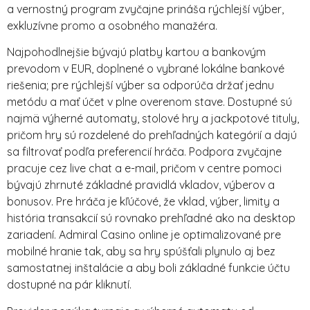
a vernostný program zvyčajne prináša rýchlejší výber,
exkluzívne promo a osobného manažéra.
Najpohodlnejšie bývajú platby kartou a bankovým
prevodom v EUR, doplnené o vybrané lokálne bankové
riešenia; pre rýchlejší výber sa odporúča držať jednu
metódu a mať účet v plne overenom stave. Dostupné sú
najmä výherné automaty, stolové hry a jackpotové tituly,
pričom hry sú rozdelené do prehľadných kategórií a dajú
sa filtrovať podľa preferencií hráča. Podpora zvyčajne
pracuje cez live chat a e-mail, pričom v centre pomoci
bývajú zhrnuté základné pravidlá vkladov, výberov a
bonusov. Pre hráča je kľúčové, že vklad, výber, limity a
história transakcií sú rovnako prehľadné ako na desktop
zariadení. Admiral Casino online je optimalizované pre
mobilné hranie tak, aby sa hry spúšťali plynulo aj bez
samostatnej inštalácie a aby boli základné funkcie účtu
dostupné na pár kliknutí.