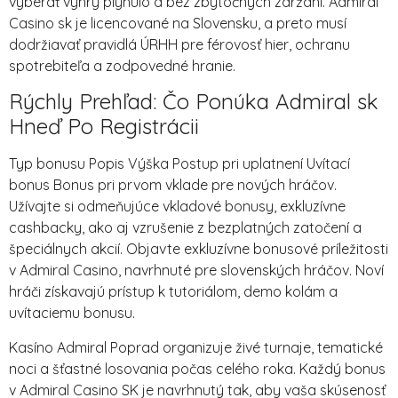
vyberať výhry plynulo a bez zbytočných zdržaní. Admiral
Casino sk je licencované na Slovensku, a preto musí
dodržiavať pravidlá ÚRHH pre férovosť hier, ochranu
spotrebiteľa a zodpovedné hranie.
Rýchly Prehľad: Čo Ponúka Admiral sk
Hneď Po Registrácii
Typ bonusu Popis Výška Postup pri uplatnení Uvítací
bonus Bonus pri prvom vklade pre nových hráčov.
Užívajte si odmeňujúce vkladové bonusy, exkluzívne
cashbacky, ako aj vzrušenie z bezplatných zatočení a
špeciálnych akcií. Objavte exkluzívne bonusové príležitosti
v Admiral Casino, navrhnuté pre slovenských hráčov. Noví
hráči získavajú prístup k tutoriálom, demo kolám a
uvítaciemu bonusu.
Kasíno Admiral Poprad organizuje živé turnaje, tematické
noci a šťastné losovania počas celého roka. Každý bonus
v Admiral Casino SK je navrhnutý tak, aby vaša skúsenosť