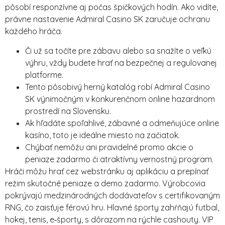
pôsobí responzívne aj počas špičkových hodín. Ako vidíte,
právne nastavenie Admiral Casino SK zaručuje ochranu
každého hráča.
Či už sa točíte pre zábavu alebo sa snažíte o veľkú
výhru, vždy budete hrať na bezpečnej a regulovanej
platforme.
Tento pôsobivý herný katalóg robí Admiral Casino
SK výnimočným v konkurenčnom online hazardnom
prostredí na Slovensku.
Ak hľadáte spoľahlivé, zábavné a odmeňujúce online
kasíno, toto je ideálne miesto na začiatok.
Chýbať nemôžu ani pravidelné promo akcie o
peniaze zadarmo či atraktívny vernostný program.
Hráči môžu hrať cez webstránku aj aplikáciu a prepínať
režim skutočné peniaze a demo zadarmo. Výrobcovia
pokrývajú medzinárodných dodávateľov s certifikovaným
RNG, čo zaisťuje férovú hru. Hlavné športy zahŕňajú futbal,
hokej, tenis, e‑športy, s dôrazom na rýchle cashouty. VIP