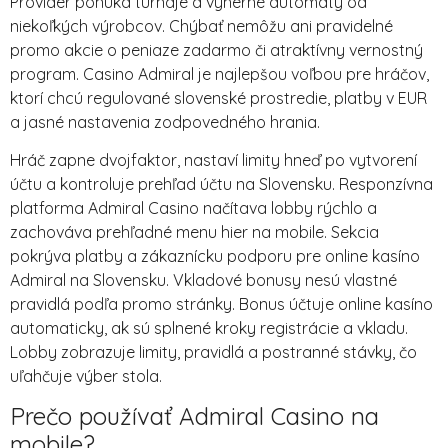
Provider ponúka turnaje a výherné automaty od
niekoľkých výrobcov. Chýbať nemôžu ani pravidelné
promo akcie o peniaze zadarmo či atraktívny vernostný
program. Casino Admiral je najlepšou voľbou pre hráčov,
ktorí chcú regulované slovenské prostredie, platby v EUR
a jasné nastavenia zodpovedného hrania.
Hráč zapne dvojfaktor, nastaví limity hneď po vytvorení
účtu a kontroluje prehľad účtu na Slovensku. Responzívna
platforma Admiral Casino načítava lobby rýchlo a
zachováva prehľadné menu hier na mobile. Sekcia
pokrýva platby a zákaznícku podporu pre online kasíno
Admiral na Slovensku. Vkladové bonusy nesú vlastné
pravidlá podľa promo stránky. Bonus účtuje online kasíno
automaticky, ak sú splnené kroky registrácie a vkladu.
Lobby zobrazuje limity, pravidlá a postranné stávky, čo
uľahčuje výber stola.
Prečo používať Admiral Casino na
mobile?