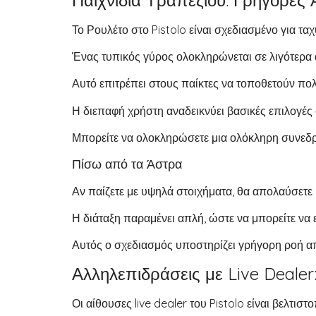
Το Ρουλέτο στο Pistolo είναι σχεδιασμένο για ταχ
Ένας τυπικός γύρος ολοκληρώνεται σε λιγότερα 
Αυτό επιτρέπει στους παίκτες να τοποθετούν πο
Η διεπαφή χρήστη αναδεικνύει βασικές επιλογές
Μπορείτε να ολοκληρώσετε μια ολόκληρη συνεδρί
Πίσω από τα Άστρα
Αν παίζετε με υψηλά στοιχήματα, θα απολαύσετε 
Η διάταξη παραμένει απλή, ώστε να μπορείτε να 
Αυτός ο σχεδιασμός υποστηρίζει γρήγορη ροή α
Αλληλεπιδράσεις με Live Deale
Οι αίθουσες live dealer του Pistolo είναι βελτισ