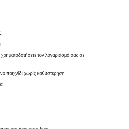
ς
ι.
χρηματοδοτήσετε τον λογαριασμό σας σε
νο παιχνίδι χωρίς καθυστέρηση.
α.
ετε στο όριο stop‑loss.