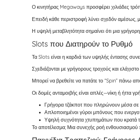
Ο κινητήρας Megaways προσφέρει χιλιάδες τρόπο
Επειδή κάθε περιστροφή λύνει σχεδόν αμέσως, μ
Η υψηλή μεταβλητότητα σημαίνει ότι μια γρήγορη 
Slots που Διατηρούν το Ρυθμό
Τα Slots είναι η καρδιά των υψηλής έντασης συνε
Σχεδιάζονται με γρήγορους τροχούς και ελάχιστο
Μπορεί να βρεθείτε να πατάτε το “Spin” πάνω απ
Οι δομές ανταμοιβής είναι απλές—νίκη ή ήττα 
Γρήγορα τζάκποτ που πληρώνουν μέσα σε 
Απλοποιημένοι γύροι μπόνους που ενεργοπ
Υψηλή συχνότητα χτυπημάτων που κρατά τ
Το αποτέλεσμα; Μια συνεχής ροή ενθουσιασμού 
Παιχνίδια Τραπεζιού: Γρήγορες