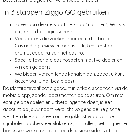
betaaltechnologieën en verantwoord spelen.
In 3 stappen Ziggo GO gebruiken
Bovenaan de site staat de knop “Inloggen”; één klik
en je zit in het login-scherm.
Veel spelers die zoeken naar een uitgebreid
CasinoKing review en bonus bekijken eerst de
promotiepagina van het casino.
Speel je favoriete casinospellen met live dealer en
win een geldprijs.
We bieden verschillende kanalen aan, zodat u kunt
kiezen wat u het beste past.
De identiteitsverificatie gebeurt in enkele seconden via de
mobiele app, zonder documenten op te sturen. Om met
echt geld te spelen en uitbetalingen te doen, is een
account op jouw naam verplicht volgens de Belgische
wet. Een dice slot is een online gokkast waarvan de
symbolen dobbelsteenvlakken zijn — rollen, betaallijnen en
bonussen werken zoals bij een klassieke videoslot. De