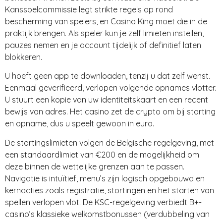
Kansspelcommissie legt strikte regels op rond
bescherming van spelers, en Casino King moet die in de
praktijk brengen. Als speler kun je zelf limieten instellen,
pauzes nemen en je account tijdelijk of definitief laten
blokkeren.
U hoeft geen app te downloaden, tenzij u dat zelf wenst.
Eenmaal geverifieerd, verlopen volgende opnames vlotter.
U stuurt een kopie van uw identiteitskaart en een recent
bewijs van adres. Het casino zet de crypto om bij storting
en opname, dus u speelt gewoon in euro.
De stortingslimieten volgen de Belgische regelgeving, met
een standaardlimiet van €200 en de mogelijkheid om
deze binnen de wettelijke grenzen aan te passen.
Navigatie is intuïtief, menu’s zijn logisch opgebouwd en
kernacties zoals registratie, stortingen en het starten van
spellen verlopen vlot. De KSC-regelgeving verbiedt B+-
casino’s klassieke welkomstbonussen (verdubbeling van