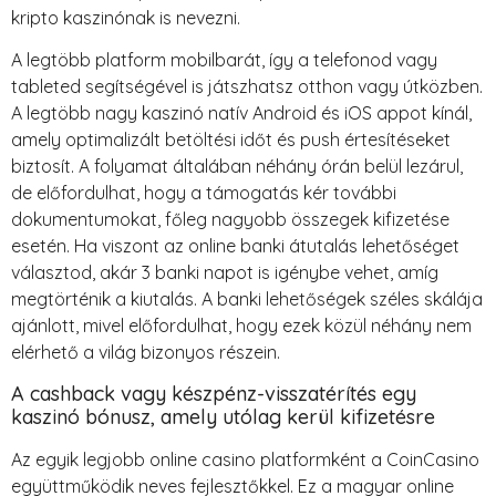
kripto kaszinónak is nevezni.
A legtöbb platform mobilbarát, így a telefonod vagy
tableted segítségével is játszhatsz otthon vagy útközben.
A legtöbb nagy kaszinó natív Android és iOS appot kínál,
amely optimalizált betöltési időt és push értesítéseket
biztosít. A folyamat általában néhány órán belül lezárul,
de előfordulhat, hogy a támogatás kér további
dokumentumokat, főleg nagyobb összegek kifizetése
esetén. Ha viszont az online banki átutalás lehetőséget
választod, akár 3 banki napot is igénybe vehet, amíg
megtörténik a kiutalás. A banki lehetőségek széles skálája
ajánlott, mivel előfordulhat, hogy ezek közül néhány nem
elérhető a világ bizonyos részein.
A cashback vagy készpénz-visszatérítés egy
kaszinó bónusz, amely utólag kerül kifizetésre
Az egyik legjobb online casino platformként a CoinCasino
együttműködik neves fejlesztőkkel. Ez a magyar online