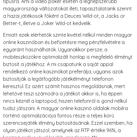
típusra. Ami a videó póker esetén a legnépszerűbb
magyarországi változatokat illeti, tapasztalataink szerint
a hazai játékosok főként a Deuces Wild-ot, a Jacks or
Better-t, illetve a Joker Wild-ot kedvelik.
Emiatt ezek elérhetők szinte kivétel nélkül minden magyar
online kaszinóban és befizetésre meg pénzfelvételre is
egyaránt használhatók. Ugyanakkor persze, a
mobileszközökre optimalizált honlap is megfelelő élményt
biztosít a játékhoz. A mi csapatunk a saját appal
rendelkező online kaszinókat preferálja, ugyanis azok
biztosítják a legátfogóbb játékélményt telefonon
keresztül. Ez azért számít hasznos megoldásnak, mert
lehetővé teszi számodra a játékot akkor is, ha éppen
nincs kéznél a laptopod, hiszen telefonról is gond nélkül
tudsz játszani. A magyar online kaszinó oldalak mobilra
történő optimalizációja fontos része a teljes körű
szerencsejáték élmény biztosításának. Ezzel szemben, ha
olyan játékot játszol, amelynek az RTP értéke 96%, a