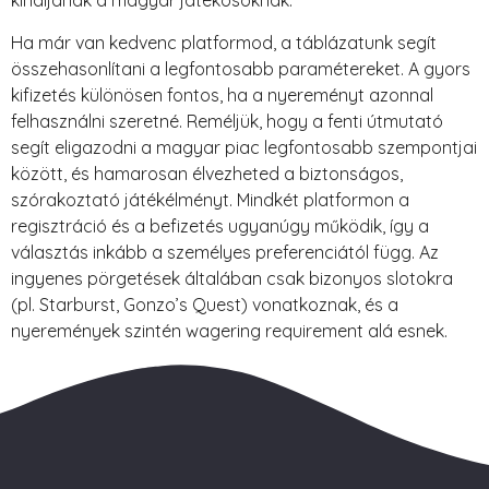
kínáljanak a magyar játékosoknak.
Ha már van kedvenc platformod, a táblázatunk segít
összehasonlítani a legfontosabb paramétereket. A gyors
kifizetés különösen fontos, ha a nyereményt azonnal
felhasználni szeretné. Reméljük, hogy a fenti útmutató
segít eligazodni a magyar piac legfontosabb szempontjai
között, és hamarosan élvezheted a biztonságos,
szórakoztató játékélményt. Mindkét platformon a
regisztráció és a befizetés ugyanúgy működik, így a
választás inkább a személyes preferenciától függ. Az
ingyenes pörgetések általában csak bizonyos slotokra
(pl. Starburst, Gonzo’s Quest) vonatkoznak, és a
nyeremények szintén wagering requirement alá esnek.