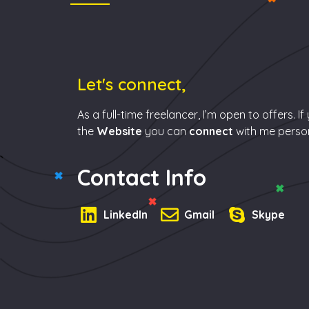
Let's connect,
As a full-time freelancer, I’m open to offers. 
the
Website
you can
connect
with me person
Contact Info
LinkedIn
Gmail
Skype