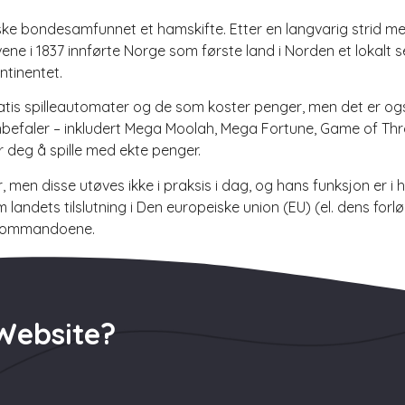
ske bondesamfunnet et hamskifte. Etter en langvarig strid m
e i 1837 innførte Norge som første land i Norden et lokalt se
ntinentet.
gratis spilleautomater og de som koster penger, men det er o
anbefaler – inkludert Mega Moolah, Mega Fortune, Game of Th
yr deg å spille med ekte penger.
 men disse utøves ikke i praksis i dag, og hans funksjon er i
 landets tilslutning i Den europeiske union (EU) (el. dens for
rkommandoene.
Website?