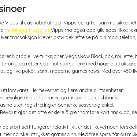
asinoer
Home
ke Vipps til casinobetalinger. Vipps benytter samme sikkerh
med
mobilebet trustpilot
Vipps må også oppfylle spesifikke tekn
 Hver transaksjon krever aktiv bekreftelse på din mobiltelefon,
erandører Notable live‑funksjoner VegasNow Blackjack, roulette
vite-only og retter seg mot storspillere med høyere uttaksgre
accarat og live poker, samt moderne gameshows. Med over 450 li
uftforsvaret, Heimevernet og flere andre driftsenheter.
ed jevnlige reload-bonuser, gratisspinn og cashback.
sino uten registrering er bemerkelsesverdig enkel.
 Revolut gjør det ofte enklere å gjennomføre kortinnskudd, s
 de stort sett fungerer relativt likt, er det likevel noen forsk
t mer norske uttrykket gratisspinn. Med free spins får du mulig