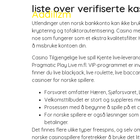
liste over verifiserte k
Aadilizm
Utlendinger uten norsk bankkonto kan ikke bru
kryptering og tofaktorautentisering. Casino 
noe som fungerer som et ekstra kvalitetsfilter.
å misbruke kontoen din.
Casino Tilgjengelige live spill Kjente live‑lev
Pragmatic Play Live m.fl. VIP-programmet er in
finner du live blackjack, live roulette, live b
casinoer for norske spillere.
Forsvaret omfatter Hæren, Sjøforsvaret, L
Velkomsttilbudet er stort og suppleres m
Prosessen med å begynne å spille på et ca
For norske spillere er også løsninger som
betalinger.
Det finnes flere ulike typer freespins, og selv om
norske casinospillere foretrekker å bruke det lit