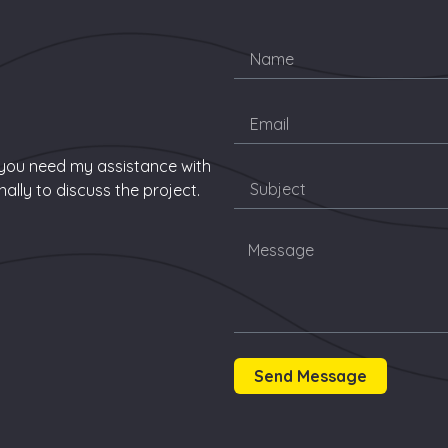
If you need my assistance with
ally to discuss the project.
Send Message