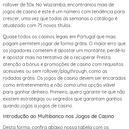
rollover de 30x. No Wazamba, encontramos mais de
jogos de casino e este é um número com tendência para
crescer, uma vez que todas as semanas o catálogo é
atualizado com 75 novos títulos.
Quase todos os casinos legais em Portugal que mais
pagam permitem jogar de forma grátis. O maior erro que
os jogadores cometem é apostar um montante, perdê-lo
e apostar mais na tentativa de o recuperar. Presta
atenção a bónus e promoções de casino com requisitos
acessíveis ou sem rollover/playthrough, como as
rodadas grátis. Os jogos de casino devem ser encarados
como entretenimento e não como uma opção viável
para ganhar dinheiro. Primeiro, quero garantir-te que não
existem estratégias ou segredos que garantam ganhos
quando jogas a jogos de casino.
Introdução ao Multibanco nos Jogos de Casino
Desta forma, confira abaixo nossa tabela com os