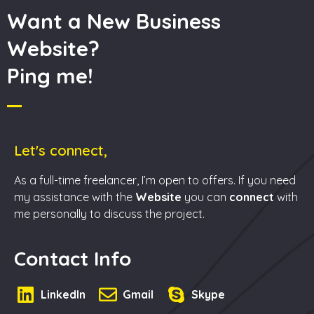
Want a New Business
Website?
Ping me!
Let's connect,
As a full-time freelancer, I’m open to offers. If you need
my assistance with the
Website
you can
connect
with
me personally to discuss the project.
Contact Info
LinkedIn
Gmail
Skype