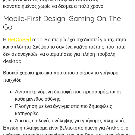
ικανοποιημένος χωρίς να δεσμεύει πολύ χρόνο.
Mobile‑First Design: Gaming On The
Go
Η
BetOnRed
mobile εμπειρία έχει σχεδιαστεί για ταχύτητα
και απλότητα. Σκέψου το σαν ένα καζίνο τσέπης που ποτέ
δεν σε αναγκάζει να σταματήσεις για πλήρη προβολή
desktop.
Βασικά χαρακτηριστικά που υποστηρίζουν το γρήγορο
παιχνίδι:
Ανταποκρινόμενη διεπαφή που προσαρμόζεται σε
κάθε μέγεθος οθόνης.
Πλοήγηση με ένα άγγιγμα στις πιο δημοφιλείς
κατηγορίες.
Άμεσες επιλογές ανάληψης για γρήγορες πληρωμές.
Επειδή η πλατφόρμα είναι βελτιστοποιημένη για Android, οι
χρήστες μπορούν να αρχίσουν να γυρίζουν ενώ περιμένουν