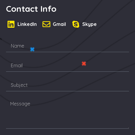
Contact Info
LinkedIn
Gmail
Skype