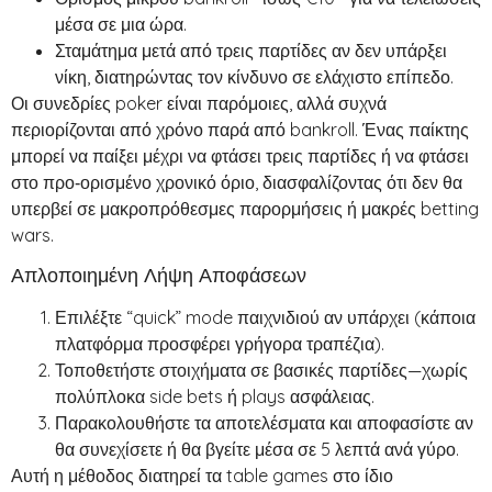
μέσα σε μια ώρα.
Σταμάτημα μετά από τρεις παρτίδες αν δεν υπάρξει
νίκη, διατηρώντας τον κίνδυνο σε ελάχιστο επίπεδο.
Οι συνεδρίες poker είναι παρόμοιες, αλλά συχνά
περιορίζονται από χρόνο παρά από bankroll. Ένας παίκτης
μπορεί να παίξει μέχρι να φτάσει τρεις παρτίδες ή να φτάσει
στο προ‑ορισμένο χρονικό όριο, διασφαλίζοντας ότι δεν θα
υπερβεί σε μακροπρόθεσμες παρορμήσεις ή μακρές betting
wars.
Απλοποιημένη Λήψη Αποφάσεων
Επιλέξτε “quick” mode παιχνιδιού αν υπάρχει (κάποια
πλατφόρμα προσφέρει γρήγορα τραπέζια).
Τοποθετήστε στοιχήματα σε βασικές παρτίδες—χωρίς
πολύπλοκα side bets ή plays ασφάλειας.
Παρακολουθήστε τα αποτελέσματα και αποφασίστε αν
θα συνεχίσετε ή θα βγείτε μέσα σε 5 λεπτά ανά γύρο.
Αυτή η μέθοδος διατηρεί τα table games στο ίδιο