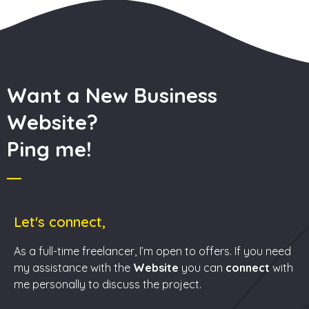
Want a New Business
Website?
Ping me!
Let's connect,
As a full-time freelancer, I’m open to offers. If you need
my assistance with the
Website
you can
connect
with
me personally to discuss the project.