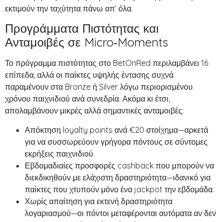
εκτιμούν την ταχύτητα πάνω απ’ όλα.
Προγράμματα Πιστότητας και
Ανταμοιβές σε Micro‑Moments
Το πρόγραμμα πιστότητας στο BetOnRed περιλαμβάνει 16
επίπεδα, αλλά οι παίκτες υψηλής έντασης συχνά
παραμένουν στα Bronze ή Silver λόγω περιορισμένου
χρόνου παιχνιδιού ανά συνεδρία. Ακόμα κι έτσι,
απολαμβάνουν μικρές αλλά σημαντικές ανταμοιβές:
Απόκτηση loyalty points ανά €20 στοίχημα—αρκετά
για να συσσωρεύουν γρήγορα πόντους σε σύντομες
εκρήξεις παιχνιδιού.
Εβδομαδιαίες προσφορές cashback που μπορούν να
διεκδικηθούν με ελάχιστη δραστηριότητα—ιδανικό για
παίκτες που χτυπούν μόνο ένα jackpot την εβδομάδα.
Χωρίς απαίτηση για εκτενή δραστηριότητα
λογαριασμού—οι πόντοι μεταφέρονται αυτόματα αν δεν