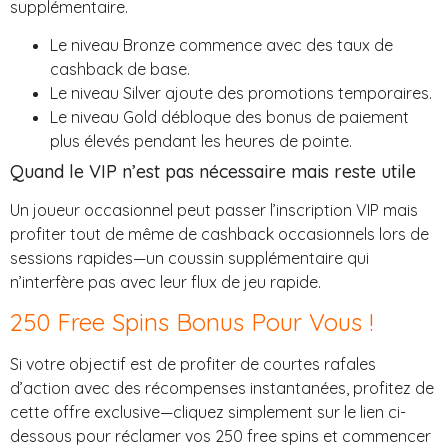
supplémentaire.
Le niveau Bronze commence avec des taux de
cashback de base.
Le niveau Silver ajoute des promotions temporaires.
Le niveau Gold débloque des bonus de paiement
plus élevés pendant les heures de pointe.
Quand le VIP n’est pas nécessaire mais reste utile
Un joueur occasionnel peut passer l’inscription VIP mais
profiter tout de même de cashback occasionnels lors de
sessions rapides—un coussin supplémentaire qui
n’interfère pas avec leur flux de jeu rapide.
250 Free Spins Bonus Pour Vous !
Si votre objectif est de profiter de courtes rafales
d’action avec des récompenses instantanées, profitez de
cette offre exclusive—cliquez simplement sur le lien ci-
dessous pour réclamer vos 250 free spins et commencer