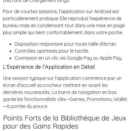
d’écrans de chargement longs.
Pour de courtes sessions, l’application sur Android est
particulièrement pratique. Elle reproduit l’expérience de
bureau mais en condensant tout dans une mise en page
plus simple qui tient confortablement dans votre poche.
Disposition responsive pour toute taille d’écran.
Contrôles optimisés pour le tactile.
Connexion en un clic via Google Pay ou Apple Pay.
L’Expérience de l’Application en Détail
Une session typique sur l’application commence par un
écran d’accueil accrocheur mettant en avant les
dernières nouveautés. La barre de navigation en bas
garde les fonctionnalités clés—Games, Promotions, Wallet
—à portée du pouce.
Points Forts de la Bibliothèque de Jeux
pour des Gains Rapides