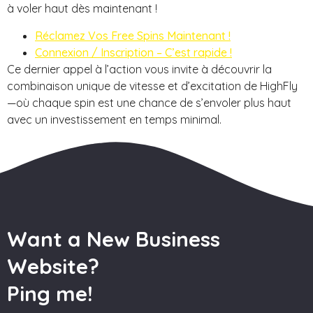
à voler haut dès maintenant !
Réclamez Vos Free Spins Maintenant !
Connexion / Inscription – C’est rapide !
Ce dernier appel à l’action vous invite à découvrir la
combinaison unique de vitesse et d’excitation de HighFly
—où chaque spin est une chance de s’envoler plus haut
avec un investissement en temps minimal.
Want a New Business
Website?
Ping me!