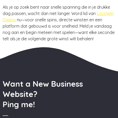
Als je op zoek bent naar snelle spanning die in je drukke
dag passen, wacht dan niet langer. Word lid van
LocoWin
Casino
nu—voor snelle spins, directe winsten en een
platform dat gebouwd is voor snelheid. Meld je vandaag
nog aan en begin meteen met spelen—want elke seconde
telt als je die volgende grote winst wilt behalen!
Want a New Business
Website?
Ping me!