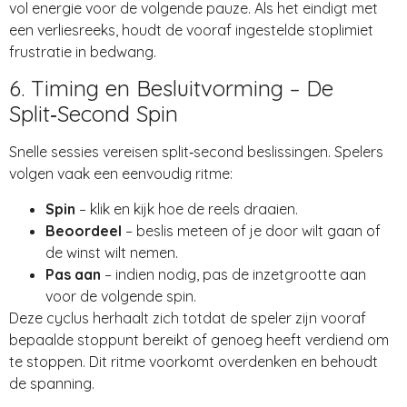
vol energie voor de volgende pauze. Als het eindigt met
een verliesreeks, houdt de vooraf ingestelde stoplimiet
frustratie in bedwang.
6. Timing en Besluitvorming – De
Split‑Second Spin
Snelle sessies vereisen split‑second beslissingen. Spelers
volgen vaak een eenvoudig ritme:
Spin
– klik en kijk hoe de reels draaien.
Beoordeel
– beslis meteen of je door wilt gaan of
de winst wilt nemen.
Pas aan
– indien nodig, pas de inzetgrootte aan
voor de volgende spin.
Deze cyclus herhaalt zich totdat de speler zijn vooraf
bepaalde stoppunt bereikt of genoeg heeft verdiend om
te stoppen. Dit ritme voorkomt overdenken en behoudt
de spanning.