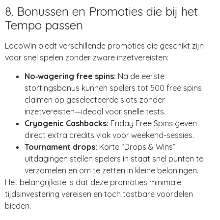
8. Bonussen en Promoties die bij het
Tempo passen
LocoWin biedt verschillende promoties die geschikt zijn
voor snel spelen zonder zware inzetvereisten:
No‑wagering free spins:
Na de eerste
stortingsbonus kunnen spelers tot 500 free spins
claimen op geselecteerde slots zonder
inzetvereisten—ideaal voor snelle tests.
Cryogenic Cashbacks:
Friday Free Spins geven
direct extra credits vlak voor weekend-sessies.
Tournament drops:
Korte “Drops & Wins”
uitdagingen stellen spelers in staat snel punten te
verzamelen en om te zetten in kleine beloningen.
Het belangrijkste is dat deze promoties minimale
tijdsinvestering vereisen en toch tastbare voordelen
bieden.