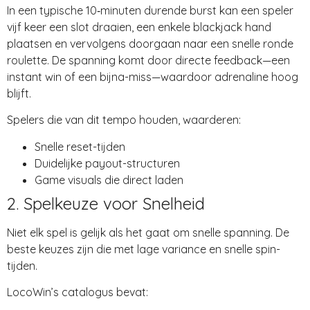
In een typische 10‑minuten durende burst kan een speler
vijf keer een slot draaien, een enkele blackjack hand
plaatsen en vervolgens doorgaan naar een snelle ronde
roulette. De spanning komt door directe feedback—een
instant win of een bijna-miss—waardoor adrenaline hoog
blijft.
Spelers die van dit tempo houden, waarderen:
Snelle reset-tijden
Duidelijke payout-structuren
Game visuals die direct laden
2. Spelkeuze voor Snelheid
Niet elk spel is gelijk als het gaat om snelle spanning. De
beste keuzes zijn die met lage variance en snelle spin-
tijden.
LocoWin’s catalogus bevat: