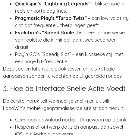
Quickspin’s “Lightning Legends”
– bliksemsnelle
reels en korte pay lines.
Pragmatic Play’s “Turbo Twist”
– een low-volatility
slot dat frequente uitbetalingen geeft.
Evolution’s “Speed Roulette”
– een online versie
van roulette die in minder dan twee seconden
draait.
Play’n GO’s “Speedy Slot” – een klassieke stijl met
een hoge hit-frequentie.
Deze spellen laten je je geluk testen en je strategie
aanpassen zonder te wachten op uitgebreide rondes.
3. Hoe de Interface Snelle Actie Voedt
De eerste indruk telt wanneer je snel in en uit wilt.
LocoWin’s mobiel-geoptimaliseerde site straalt hier uit.
Geen app-download nodig – tik gewoon op de link.
Responsief ontwerp dat zich aanpast aan zowel
iOS- als Android-browsers.