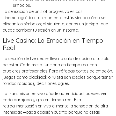
símbolos.
La sensación de un slot progresivo es casi
cinematográfica—un momento estás viendo cómo se
alinean los símbolos; al siguiente, ganas un jackpot que
puede cambiar tu sesión en un instante.
Live Casino: La Emoción en Tiempo
Real
La sección de live dealer lleva la sala de casino a tu sala
de estar. Cada mesa funciona en tiempo real con
crupieres profesionales. Para ráfagas cortas de emoción,
juegos como blackjack o ruleta son ideales porque tienen
rondas rápidas y decisiones ágiles.
La transmisión en vivo añade autenticidad; puedes ver
cada barajado y giro en tiempo real. Esa
retroalimentación en vivo alimenta la sensación de alta
intensidad—cada decisión cuenta porque no estás