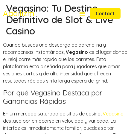
Vegasino: Tu Destino
Aadilizm
Contact
Definitivo de Slot & Live
Casino
Cuando buscas una descarga de adrenalina y
recompensas instantáneas,
Vegasino
es el lugar donde
el reloj corre más rápido que los carretes. Esta
plataforma está diseñada para jugadores que aman
sesiones cortas y de alta intensidad que ofrecen
resultados rápidos sin la larga espera del grind.
Por qué Vegasino Destaca por
Ganancias Rápidas
En un mercado saturado de sitios de casino,
Vegasino
destaca por enfocarse en velocidad y variedad. La
interfaz es inmediatamente familiar; puedes saltar