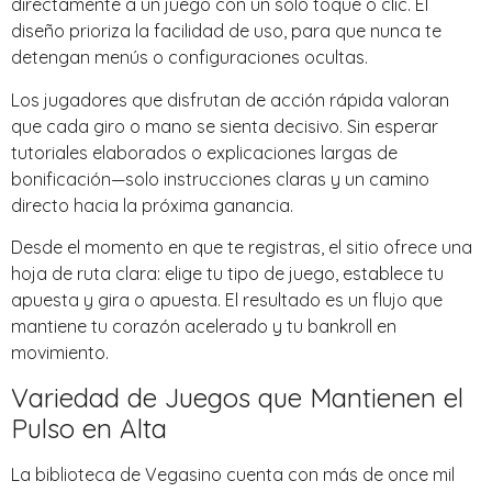
directamente a un juego con un solo toque o clic. El
diseño prioriza la facilidad de uso, para que nunca te
detengan menús o configuraciones ocultas.
Los jugadores que disfrutan de acción rápida valoran
que cada giro o mano se sienta decisivo. Sin esperar
tutoriales elaborados o explicaciones largas de
bonificación—solo instrucciones claras y un camino
directo hacia la próxima ganancia.
Desde el momento en que te registras, el sitio ofrece una
hoja de ruta clara: elige tu tipo de juego, establece tu
apuesta y gira o apuesta. El resultado es un flujo que
mantiene tu corazón acelerado y tu bankroll en
movimiento.
Variedad de Juegos que Mantienen el
Pulso en Alta
La biblioteca de Vegasino cuenta con más de once mil