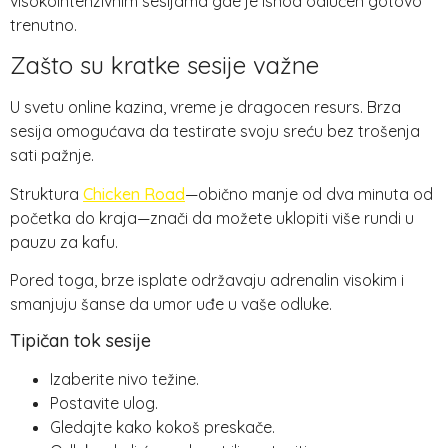
visokointenzivnim sesijama gde je ishod odlučen gotovo
trenutno.
Zašto su kratke sesije važne
U svetu online kazina, vreme je dragocen resurs. Brza
sesija omogućava da testirate svoju sreću bez trošenja
sati pažnje.
Struktura
Chicken Road
—obično manje od dva minuta od
početka do kraja—znači da možete uklopiti više rundi u
pauzu za kafu.
Pored toga, brze isplate održavaju adrenalin visokim i
smanjuju šanse da umor uđe u vaše odluke.
Tipičan tok sesije
Izaberite nivo težine.
Postavite ulog.
Gledajte kako kokoš preskače.