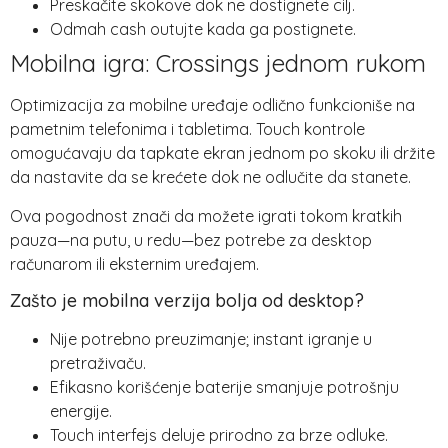
Preskačite skokove dok ne dostignete cilj.
Odmah cash outujte kada ga postignete.
Mobilna igra: Crossings jednom rukom
Optimizacija za mobilne uređaje odlično funkcioniše na
pametnim telefonima i tabletima. Touch kontrole
omogućavaju da tapkate ekran jednom po skoku ili držite
da nastavite da se krećete dok ne odlučite da stanete.
Ova pogodnost znači da možete igrati tokom kratkih
pauza—na putu, u redu—bez potrebe za desktop
računarom ili eksternim uređajem.
Zašto je mobilna verzija bolja od desktop?
Nije potrebno preuzimanje; instant igranje u
pretraživaču.
Efikasno korišćenje baterije smanjuje potrošnju
energije.
Touch interfejs deluje prirodno za brze odluke.