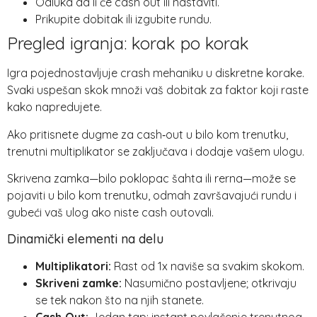
Odluka da li će cash out ili nastaviti.
Prikupite dobitak ili izgubite rundu.
Pregled igranja: korak po korak
Igra pojednostavljuje crash mehaniku u diskretne korake.
Svaki uspešan skok množi vaš dobitak za faktor koji raste
kako napredujete.
Ako pritisnete dugme za cash‑out u bilo kom trenutku,
trenutni multiplikator se zaključava i dodaje vašem ulogu.
Skrivena zamka—bilo poklopac šahta ili rerna—može se
pojaviti u bilo kom trenutku, odmah završavajući rundu i
gubeći vaš ulog ako niste cash outovali.
Dinamički elementi na delu
Multiplikatori:
Rast od 1x naviše sa svakim skokom.
Skriveni zamke:
Nasumično postavljene; otkrivaju
se tek nakon što na njih stanete.
Cash‑Out:
Jedan tap; instant povlačenje trenutnog