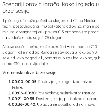
Scenariji pravih igrača: kako izgledaju
brze sesije
Tipičan igrač može početi sa ulogom od €5 na Medium
težini, postavljajući cilj multiplikatora od 3x. Za manje od
minuta, dostigne taj cilj i prikupi €15 pre nego što pređe
na sledeću rundu sa još €5 ulogom.
Ako se oseća srećno, može pokušati Hard mod sa €10
ulogom i ciljem od 5x. Runda se završava u roku od 90
sekundi; ako pogodi cilj, odmah duplira ulog; ako ne, gubi
samo €10 i nastavlja dalje.
Vremenski okvir brze sesije
00:00–00:05:
Postavljanje uloga i izbor nivoa
težine.
00:06–00:20:
Prvi skokovi; multiplikator rastuće.
00:21–00:35:
Dostizanje cilja; pritisak na cash out.
00:36–00:40:
Uplaćivanje dobitka; odmah nova