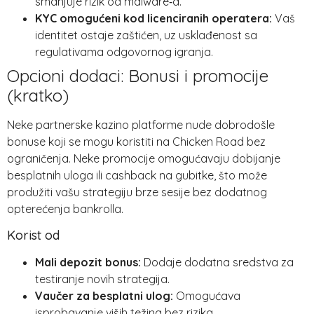
smanjuje rizik od malware‑a.
KYC omogućeni kod licenciranih operatera:
Vaš
identitet ostaje zaštićen, uz usklađenost sa
regulativama odgovornog igranja.
Opcioni dodaci: Bonusi i promocije
(kratko)
Neke partnerske kazino platforme nude dobrodošle
bonuse koji se mogu koristiti na Chicken Road bez
ograničenja. Neke promocije omogućavaju dobijanje
besplatnih uloga ili cashback na gubitke, što može
produžiti vašu strategiju brze sesije bez dodatnog
opterećenja bankrolla.
Korist od
Mali depozit bonus:
Dodaje dodatna sredstva za
testiranje novih strategija.
Vaučer za besplatni ulog:
Omogućava
isprobavanje viših težina bez rizika.