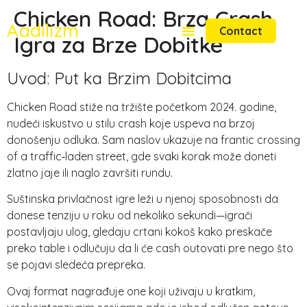
Chicken Road: Brza Crash
Aadilizm
Contact
Igra za Brze Dobitke
Uvod: Put ka Brzim Dobitcima
Chicken Road stiže na tržište početkom 2024. godine,
nudeći iskustvo u stilu crash koje uspeva na brzoj
donošenju odluka. Sam naslov ukazuje na frantic crossing
of a traffic‑laden street, gde svaki korak može doneti
zlatno jaje ili naglo završiti rundu.
Suštinska privlačnost igre leži u njenoj sposobnosti da
donese tenziju u roku od nekoliko sekundi—igrači
postavljaju ulog, gledaju crtani kokoš kako preskače
preko table i odlučuju da li će cash outovati pre nego što
se pojavi sledeća prepreka.
Ovaj format nagrađuje one koji uživaju u kratkim,