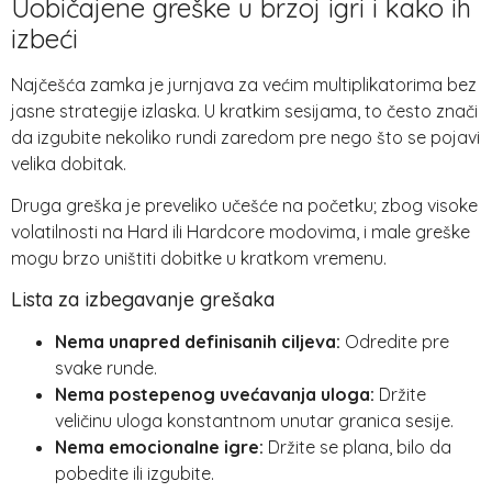
Uobičajene greške u brzoj igri i kako ih
izbeći
Najčešća zamka je jurnjava za većim multiplikatorima bez
jasne strategije izlaska. U kratkim sesijama, to često znači
da izgubite nekoliko rundi zaredom pre nego što se pojavi
velika dobitak.
Druga greška je preveliko učešće na početku; zbog visoke
volatilnosti na Hard ili Hardcore modovima, i male greške
mogu brzo uništiti dobitke u kratkom vremenu.
Lista za izbegavanje grešaka
Nema unapred definisanih ciljeva:
Odredite pre
svake runde.
Nema postepenog uvećavanja uloga:
Držite
veličinu uloga konstantnom unutar granica sesije.
Nema emocionalne igre:
Držite se plana, bilo da
pobedite ili izgubite.