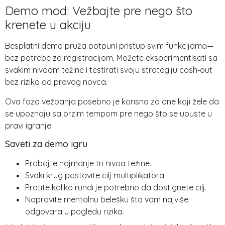
Demo mod: Vežbajte pre nego što
krenete u akciju
Besplatni demo pruža potpuni pristup svim funkcijama—
bez potrebe za registracijom. Možete eksperimentisati sa
svakim nivoom težine i testirati svoju strategiju cash‑out
bez rizika od pravog novca.
Ova faza vežbanja posebno je korisna za one koji žele da
se upoznaju sa brzim tempom pre nego što se upuste u
pravi igranje.
Saveti za demo igru
Probajte najmanje tri nivoa težine.
Svaki krug postavite cilj multiplikatora.
Pratite koliko rundi je potrebno da dostignete cilj.
Napravite mentalnu belešku šta vam najviše
odgovara u pogledu rizika.