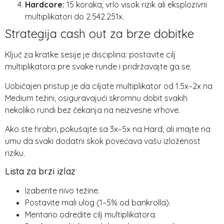
Hardcore:
15 koraka; vrlo visok rizik ali eksplozivni
multiplikatori do 2.542.251x.
Strategija cash out za brze dobitke
Ključ za kratke sesije je disciplina: postavite cilj
multiplikatora pre svake runde i pridržavajte ga se.
Uobičajen pristup je da ciljate multiplikator od 1.5x–2x na
Medium težini, osiguravajući skromnu dobit svakih
nekoliko rundi bez čekanja na neizvesne vrhove.
Ako ste hrabri, pokušajte sa 3x–5x na Hard; ali imajte na
umu da svaki dodatni skok povećava vašu izloženost
riziku.
Lista za brzi izlaz
Izaberite nivo težine.
Postavite mali ulog (1–5% od bankrolla).
Mentano odredite cilj multiplikatora.