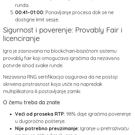
runda.
00:41–01:00:
Ponavljanje procesa dok se ne
dostigne limit sesije.
Sigurnost i poverenje: Provably Fair i
licenciranje
Igra je zasnovana na blockchain‑bazičnom sistemu
provably fair koji omogućava igračima da nezavisno
potvrde ishod svake runde.
Nezavisna RNG sertifikacija osigurava da ne postoji
skrivena pristrasnost koja utiče na napredak
multiplikatora ili postavljanje zamki.
O čemu treba da znate
Veći od proseka RTP:
98% daje igračima poverenje
u dugoročno poštenje.
Nije potrebno preuzimanje:
Igranje u pretraživaču