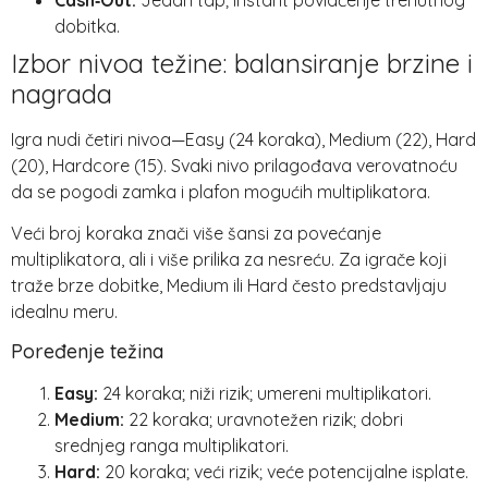
dobitka.
Izbor nivoa težine: balansiranje brzine i
nagrada
Igra nudi četiri nivoa—Easy (24 koraka), Medium (22), Hard
(20), Hardcore (15). Svaki nivo prilagođava verovatnoću
da se pogodi zamka i plafon mogućih multiplikatora.
Veći broj koraka znači više šansi za povećanje
multiplikatora, ali i više prilika za nesreću. Za igrače koji
traže brze dobitke, Medium ili Hard često predstavljaju
idealnu meru.
Poređenje težina
Easy:
24 koraka; niži rizik; umereni multiplikatori.
Medium:
22 koraka; uravnotežen rizik; dobri
srednjeg ranga multiplikatori.
Hard:
20 koraka; veći rizik; veće potencijalne isplate.