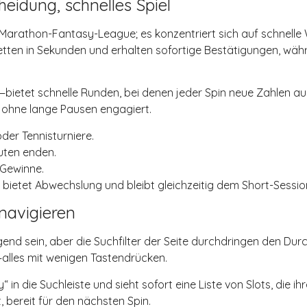
heidung, schnelles Spiel
arathon-Fantasy-League; es konzentriert sich auf schnelle We
Wetten in Sekunden und erhalten sofortige Bestätigungen, wä
ietet schnelle Runden, bei denen jeder Spin neue Zahlen aus
r ohne lange Pausen engagiert.
der Tennisturniere.
nuten enden.
 Gewinne.
bietet Abwechslung und bleibt gleichzeitig dem Short-Sessio
 navigieren
gend sein, aber die Suchfilter der Seite durchdringen den Dur
—alles mit wenigen Tastendrücken.
ity“ in die Suchleiste und sieht sofort eine Liste von Slots, die 
t, bereit für den nächsten Spin.