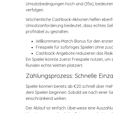
Umsatzbedingungen hoch sind (35x), bedeuten k
verfolgen.
Wöchentliche Cashback-Aktionen helfen ebenfal
Umsatzanforderung bedeutet, dass echtes Geld 
profitabel zu gestalten.
Willkommens‑Match-Bonus für den erste
Freispiele für sofortiges Spielen ohne zus
Cashback-Angebote reduzieren das Risiko 
Ein Spieler könnte zuerst Freispiele nutzen, um
Runden echte Wetten platziert.
Zahlungsprozess: Schnelle Einz
Spieler können bereits ab €20 schnell über m
dem Spielen beginnen. Sobald sie nach einer Ge
einschränkend wirken.
Der Ablauf ist einfach: Überweise eine Ausza