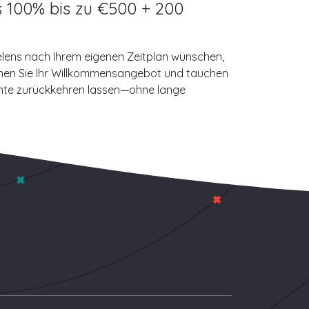
s 100% bis zu €500 + 200
ielens nach Ihrem eigenen Zeitplan wünschen,
ruchen Sie Ihr Willkommensangebot und tauchen
mente zurückkehren lassen—ohne lange