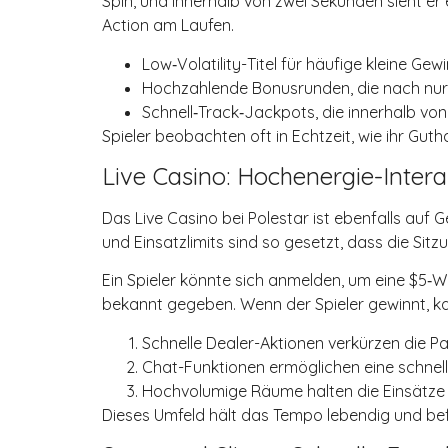
Spin, und innerhalb von zwei Sekunden sieht e
Action am Laufen.
Low‑Volatility-Titel für häufige kleine Gew
Hochzahlende Bonusrunden, die nach nur
Schnell‑Track‑Jackpots, die innerhalb vo
Spieler beobachten oft in Echtzeit, wie ihr Gut
Live Casino: Hochenergie-Intera
Das Live Casino bei Polestar ist ebenfalls auf
und Einsatzlimits sind so gesetzt, dass die Sitz
Ein Spieler könnte sich anmelden, um eine $5‑We
bekannt gegeben. Wenn der Spieler gewinnt, kan
Schnelle Dealer-Aktionen verkürzen die 
Chat-Funktionen ermöglichen eine schnel
Hochvolumige Räume halten die Einsätze 
Dieses Umfeld hält das Tempo lebendig und bef