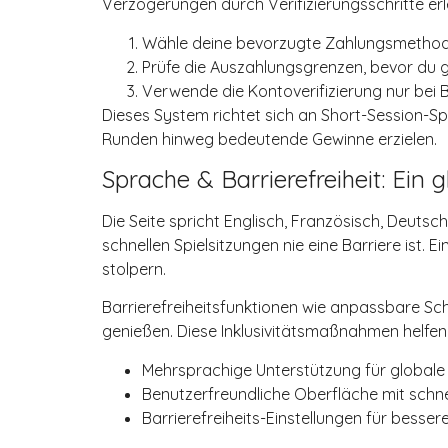
Verzögerungen durch Verifizierungsschritte er
Wähle deine bevorzugte Zahlungsmethode 
Prüfe die Auszahlungsgrenzen, bevor du g
Verwende die Kontoverifizierung nur bei
Dieses System richtet sich an Short-Session-Sp
Runden hinweg bedeutende Gewinne erzielen.
Sprache & Barrierefreiheit: Ein
Die Seite spricht Englisch, Französisch, Deutsc
schnellen Spielsitzungen nie eine Barriere ist
stolpern.
Barrierefreiheitsfunktionen wie anpassbare Sc
genießen. Diese Inklusivitätsmaßnahmen helfen
Mehrsprachige Unterstützung für globale 
Benutzerfreundliche Oberfläche mit schne
Barrierefreiheits-Einstellungen für besser