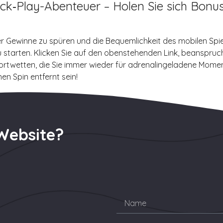
ick‑Play-Abenteuer – Holen Sie sich Bonu
ger Gewinne zu spüren und die Bequemlichkeit des mobilen Sp
zt zu starten. Klicken Sie auf den obenstehenden Link, beansp
d Sportwetten, die Sie immer wieder für adrenalingeladene Mo
en Spin entfernt sein!
Website?