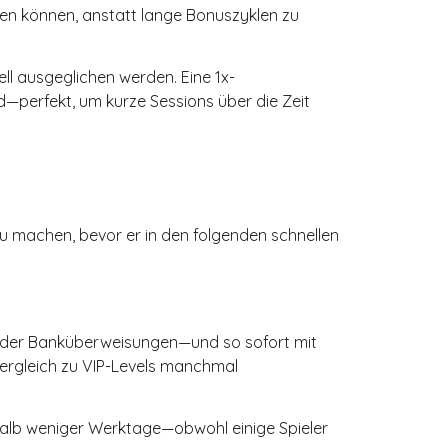
ren können, anstatt lange Bonuszyklen zu
l ausgeglichen werden. Eine 1x-
—perfekt, um kurze Sessions über die Zeit
 zu machen, bevor er in den folgenden schnellen
 oder Banküberweisungen—und so sofort mit
Vergleich zu VIP-Levels manchmal
halb weniger Werktage—obwohl einige Spieler