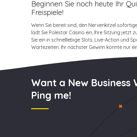
Beginnen Sie noch heute Ihr Qu
Freispiele!
Wenn Sie bereit sind, den Nervenkitzel soforti
lädt Sie Polestar Casino ein, Ihre Sitzung jet
Sie ein in schnelllebige Slots, Live-Action un
Wartezeiten. Ihr nächster Gewinn könnte nur ein
Want a New Business 
Ping me!