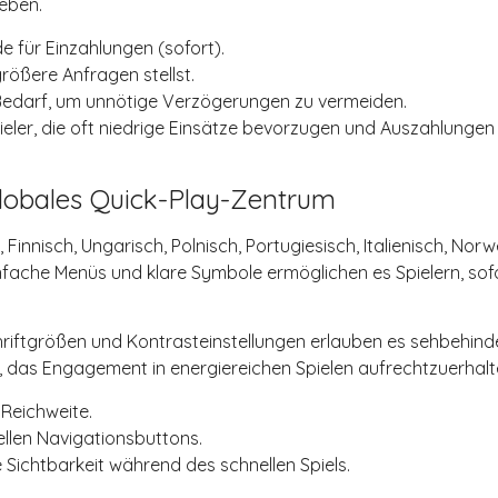
leben.
für Einzahlungen (sofort).
rößere Anfragen stellst.
 Bedarf, um unnötige Verzögerungen zu vermeiden.
ieler, die oft niedrige Einsätze bevorzugen und Auszahlungen 
 globales Quick-Play-Zentrum
h, Finnisch, Ungarisch, Polnisch, Portugiesisch, Italienisch, 
. Einfache Menüs und klare Symbole ermöglichen es Spielern, s
hriftgrößen und Kontrasteinstellungen erlauben es sehbehind
, das Engagement in energiereichen Spielen aufrechtzuerhalt
Reichweite.
llen Navigationsbuttons.
e Sichtbarkeit während des schnellen Spiels.