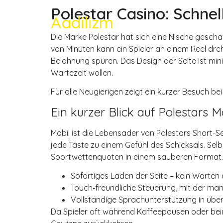
Polestar Casino: Schnel
Aadilizm
Die Marke Polestar hat sich eine Nische geschaf
von Minuten kann ein Spieler an einem Reel dreh
Belohnung spüren. Das Design der Seite ist mini
Wartezeit wollen.
Für alle Neugierigen zeigt ein kurzer Besuch be
Ein kurzer Blick auf Polestars Mo
Mobil ist die Lebensader von Polestars Short-S
jede Taste zu einem Gefühl des Schicksals. Selb
Sportwettenquoten in einem sauberen Format.
Sofortiges Laden der Seite – kein Warten
Touch‑freundliche Steuerung, mit der man
Vollständige Sprachunterstützung in über
Da Spieler oft während Kaffeepausen oder beim 