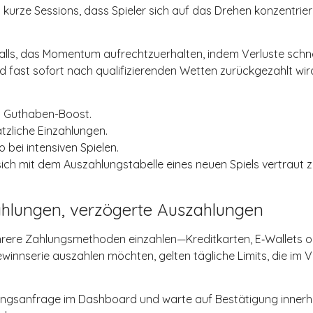
urze Sessions, dass Spieler sich auf das Drehen konzentrie
ls, das Momentum aufrechtzuerhalten, indem Verluste schnel
fast sofort nach qualifizierenden Wetten zurückgezahlt wird
n Guthaben-Boost.
ätzliche Einzahlungen.
bei intensiven Spielen.
 sich mit dem Auszahlungstabelle eines neuen Spiels vertraut
ahlungen, verzögerte Auszahlungen
ehrere Zahlungsmethoden einzahlen—Kreditkarten, E‑Wallets
winnserie auszahlen möchten, gelten tägliche Limits, die im 
hlungsanfrage im Dashboard und warte auf Bestätigung inner