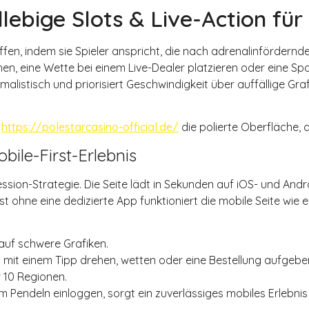
llebige Slots & Live-Action fü
Home
fen, indem sie Spieler anspricht, die nach adrenalinfördernde
en, eine Wette bei einem Live-Dealer platzieren oder eine Spo
malistisch und priorisiert Geschwindigkeit über auffällige Gra
i
https://polestarcasino-official.de/
die polierte Oberfläche, 
bile-First-Erlebnis
ession-Strategie. Die Seite lädt in Sekunden auf iOS- und A
st ohne eine dedizierte App funktioniert die mobile Seite wie
 auf schwere Grafiken.
 mit einem Tipp drehen, wetten oder eine Bestellung aufgebe
 10 Regionen.
Pendeln einloggen, sorgt ein zuverlässiges mobiles Erlebnis 