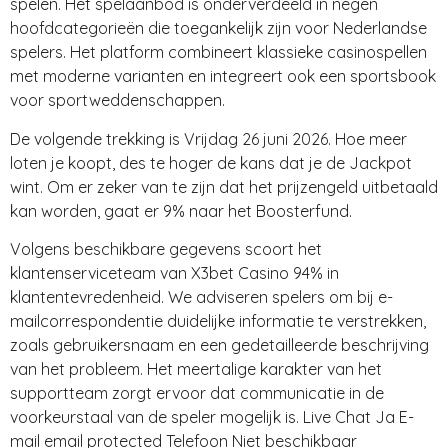
spelen. Het spelaanbod is onderverdeeld in negen
hoofdcategorieën die toegankelijk zijn voor Nederlandse
spelers. Het platform combineert klassieke casinospellen
met moderne varianten en integreert ook een sportsbook
voor sportweddenschappen.
De volgende trekking is Vrijdag 26 juni 2026. Hoe meer
loten je koopt, des te hoger de kans dat je de Jackpot
wint. Om er zeker van te zijn dat het prijzengeld uitbetaald
kan worden, gaat er 9% naar het Boosterfund.
Volgens beschikbare gegevens scoort het
klantenserviceteam van X3bet Casino 94% in
klantentevredenheid. We adviseren spelers om bij e-
mailcorrespondentie duidelijke informatie te verstrekken,
zoals gebruikersnaam en een gedetailleerde beschrijving
van het probleem. Het meertalige karakter van het
supportteam zorgt ervoor dat communicatie in de
voorkeurstaal van de speler mogelijk is. Live Chat Ja E-
mail email protected Telefoon Niet beschikbaar