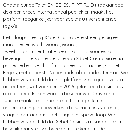
Ondersteunde Talen EN, DE, ES, IT, PT, RU Dit taalaanbod
dekt een breed internationaal publiek en maakt het
platform toegankelijker voor spelers uit verschillende
regio’s.
Het inlogproces bij X3bet Casino vereist een geldig e-
mailadres en wachtwoord, waarbij
tweefactorauthenticatie beschikbaar is voor extra
beveiliging. De klantenservice van X3bet Casino via email
protected en live chat functioneert voornamelijk in het
Engels, met beperkte Nederlandstalige ondersteuning. We
hebben vastgesteld dat het platform zes digitale valuta
accepteert, wat voor een in 2025 gelanceerd casino als
relatief beperkt kan worden beschouwd. De live chat
functie maakt real-time interactie mogelijk met
ondersteuningsmedewerkers die kunnen assisteren bij
vragen over account, betalingen en spelverloop. We
hebben vastgesteld dat X3bet Casino zijn supportteam
beschikbaar stelt via twee primaire kanalen. De