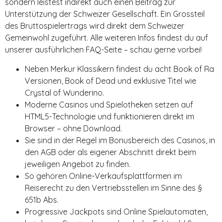
sondern leistest indirekt auch einen Beitrag zur
Unterstützung der Schweizer Gesellschaft. Ein Grossteil
des Bruttospielertrags wird direkt dem Schweizer
Gemeinwohl zugeführt. Alle weiteren Infos findest du auf
unserer ausführlichen FAQ-Seite – schau gerne vorbei!
Neben Merkur Klassikern findest du acht Book of Ra
Versionen, Book of Dead und exklusive Titel wie
Crystal of Wunderino.
Moderne Casinos und Spielotheken setzen auf
HTML5-Technologie und funktionieren direkt im
Browser – ohne Download.
Sie sind in der Regel im Bonusbereich des Casinos, in
den AGB oder als eigener Abschnitt direkt beim
jeweiligen Angebot zu finden.
So gehören Online-Verkaufsplattformen im
Reiserecht zu den Vertriebsstellen im Sinne des §
651b Abs.
Progressive Jackpots sind Online Spielautomaten,