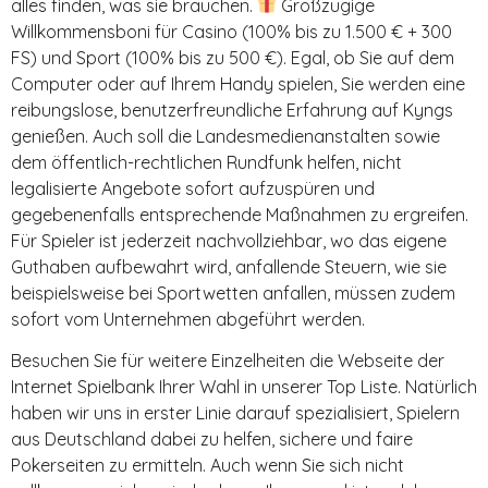
alles finden, was sie brauchen.
Großzügige
Willkommensboni für Casino (100% bis zu 1.500 € + 300
FS) und Sport (100% bis zu 500 €). Egal, ob Sie auf dem
Computer oder auf Ihrem Handy spielen, Sie werden eine
reibungslose, benutzerfreundliche Erfahrung auf Kyngs
genießen. Auch soll die Landesmedienanstalten sowie
dem öffentlich-rechtlichen Rundfunk helfen, nicht
legalisierte Angebote sofort aufzuspüren und
gegebenenfalls entsprechende Maßnahmen zu ergreifen.
Für Spieler ist jederzeit nachvollziehbar, wo das eigene
Guthaben aufbewahrt wird, anfallende Steuern, wie sie
beispielsweise bei Sportwetten anfallen, müssen zudem
sofort vom Unternehmen abgeführt werden.
Besuchen Sie für weitere Einzelheiten die Webseite der
Internet Spielbank Ihrer Wahl in unserer Top Liste. Natürlich
haben wir uns in erster Linie darauf spezialisiert, Spielern
aus Deutschland dabei zu helfen, sichere und faire
Pokerseiten zu ermitteln. Auch wenn Sie sich nicht