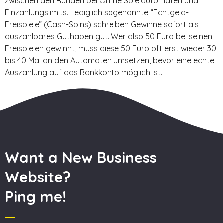
zwischen den Runden bei Online Spielautomaten und
Einzahlungslimits. Lediglich sogenannte “Echtgeld-
Freispiele” (Cash-Spins) schreiben Gewinne sofort als
auszahlbares Guthaben gut. Wer also 50 Euro bei seinen
Freispielen gewinnt, muss diese 50 Euro oft erst wieder 30
bis 40 Mal an den Automaten umsetzen, bevor eine echte
Auszahlung auf das Bankkonto möglich ist.
Want a New Business
Website?
Ping me!