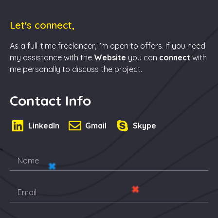
Let's connect,
As a full-time freelancer, I’m open to offers. If you need
my assistance with the
Website
you can
connect
with
me personally to discuss the project.
Contact Info
LinkedIn
Gmail
Skype