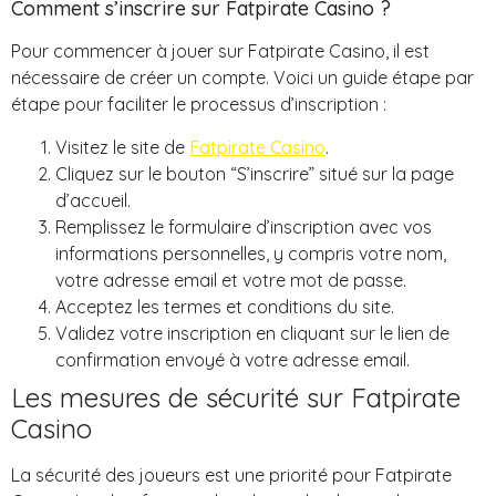
Comment s’inscrire sur Fatpirate Casino ?
Pour commencer à jouer sur Fatpirate Casino, il est
nécessaire de créer un compte. Voici un guide étape par
étape pour faciliter le processus d’inscription :
Visitez le site de
Fatpirate Casino
.
Cliquez sur le bouton “S’inscrire” situé sur la page
d’accueil.
Remplissez le formulaire d’inscription avec vos
informations personnelles, y compris votre nom,
votre adresse email et votre mot de passe.
Acceptez les termes et conditions du site.
Validez votre inscription en cliquant sur le lien de
confirmation envoyé à votre adresse email.
Les mesures de sécurité sur Fatpirate
Casino
La sécurité des joueurs est une priorité pour Fatpirate