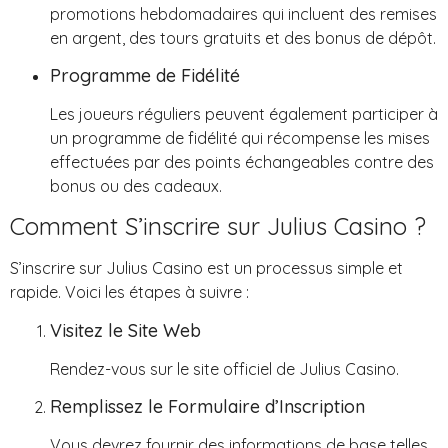
promotions hebdomadaires qui incluent des remises
en argent, des tours gratuits et des bonus de dépôt.
Programme de Fidélité
Les joueurs réguliers peuvent également participer à
un programme de fidélité qui récompense les mises
effectuées par des points échangeables contre des
bonus ou des cadeaux.
Comment S’inscrire sur Julius Casino ?
S’inscrire sur Julius Casino est un processus simple et
rapide. Voici les étapes à suivre :
Visitez le Site Web
Rendez-vous sur le site officiel de Julius Casino.
Remplissez le Formulaire d’Inscription
Vous devrez fournir des informations de base telles