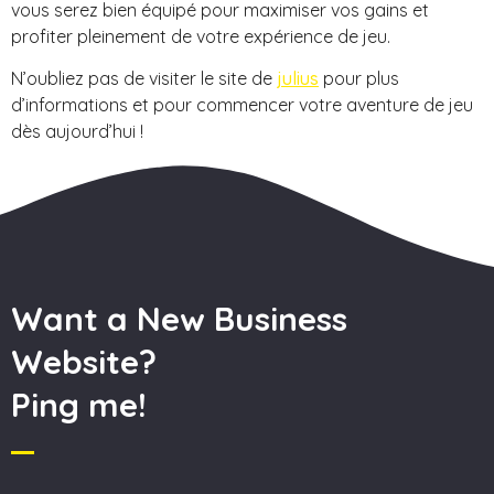
vous serez bien équipé pour maximiser vos gains et
profiter pleinement de votre expérience de jeu.
N’oubliez pas de visiter le site de
julius
pour plus
d’informations et pour commencer votre aventure de jeu
dès aujourd’hui !
Want a New Business
Website?
Ping me!