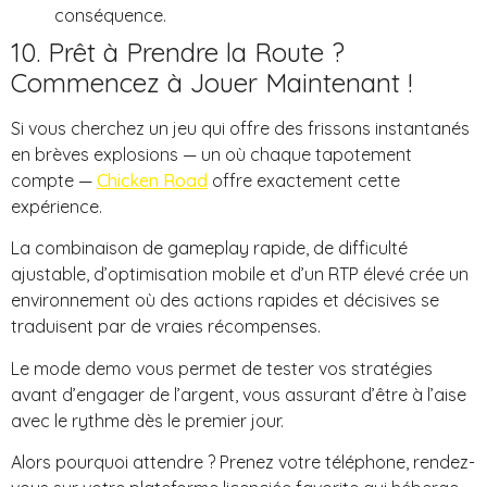
conséquence.
10. Prêt à Prendre la Route ?
Commencez à Jouer Maintenant !
Si vous cherchez un jeu qui offre des frissons instantanés
en brèves explosions — un où chaque tapotement
compte —
Chicken Road
offre exactement cette
expérience.
La combinaison de gameplay rapide, de difficulté
ajustable, d’optimisation mobile et d’un RTP élevé crée un
environnement où des actions rapides et décisives se
traduisent par de vraies récompenses.
Le mode demo vous permet de tester vos stratégies
avant d’engager de l’argent, vous assurant d’être à l’aise
avec le rythme dès le premier jour.
Alors pourquoi attendre ? Prenez votre téléphone, rendez-