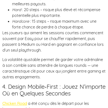
meilleures payouts.
Hard
: 20 steps – risque plus élevé et récompense
potentielle plus importante.
Hardcore
: 15 steps – risque maximum avec une
forte chance de perdre à chaque étape.
Les joueurs qui aiment les sessions courtes commencent
souvent par Easy pour se chauffer rapidement, puis
passent à Medium ou Hard en gagnant en confiance lors
d’un seul playthrough.
La volatilité ajustable permet de garder votre adrénaline
à son comble sans attendre de longues rounds — une
caractéristique clé pour ceux qui jonglent entre gaming et
autres engagements.
4. Design Mobile‑First : Jouez N’importe
Où en Quelques Secondes
Chicken Road
a été conçu dès le départ pour les