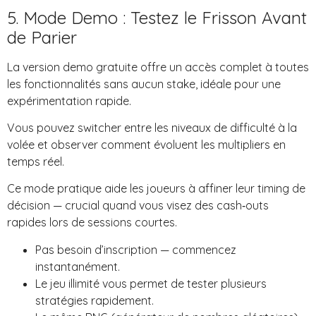
5. Mode Demo : Testez le Frisson Avant
de Parier
La version demo gratuite offre un accès complet à toutes
les fonctionnalités sans aucun stake, idéale pour une
expérimentation rapide.
Vous pouvez switcher entre les niveaux de difficulté à la
volée et observer comment évoluent les multipliers en
temps réel.
Ce mode pratique aide les joueurs à affiner leur timing de
décision — crucial quand vous visez des cash‑outs
rapides lors de sessions courtes.
Pas besoin d’inscription — commencez
instantanément.
Le jeu illimité vous permet de tester plusieurs
stratégies rapidement.