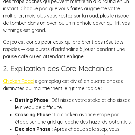
des traps cachés qui peuvent mettre fin à la round en un
instant. Chaque pas que vous faites augmente votre
multiplier, mais plus vous restez sur la road, plus le risque
de tomber dans un oven ou un manhole cover qui frit vos
winnings est grand.
Ce jeu est conçu pour ceux qui préfèrent des résultats
rapides — des bursts d’adrénaline à jouer pendant une
pause café ou en attendant en ligne.
2. Explication des Core Mechanics
Chicken Road
’s gameplay est divisé en quatre phases
distinctes qui maintiennent le rythme rapide :
Betting Phase
: Définissez votre stake et choisissez
le niveau de difficulté.
Crossing Phase
: La chicken avance étape par
étape sur une grid qui cache des hazards potentiels.
Decision Phase
: Après chaque safe step, vous