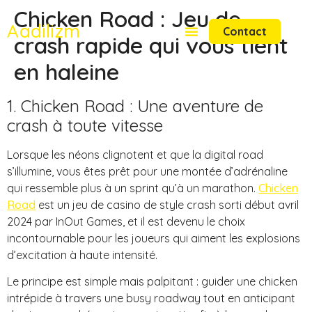
Chicken Road : Jeu de
Aadilizm
Contact
crash rapide qui vous tient
en haleine
1. Chicken Road : Une aventure de
crash à toute vitesse
Lorsque les néons clignotent et que la digital road
s’illumine, vous êtes prêt pour une montée d’adrénaline
qui ressemble plus à un sprint qu’à un marathon.
Chicken
Road
est un jeu de casino de style crash sorti début avril
2024 par InOut Games, et il est devenu le choix
incontournable pour les joueurs qui aiment les explosions
d’excitation à haute intensité.
Le principe est simple mais palpitant : guider une chicken
intrépide à travers une busy roadway tout en anticipant