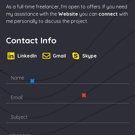
As a full-time freelancer, I’m open to offers. If you need
my assistance with the
Website
you can
connect
with
me personally to discuss the project.
Contact Info
LinkedIn
Gmail
Skype