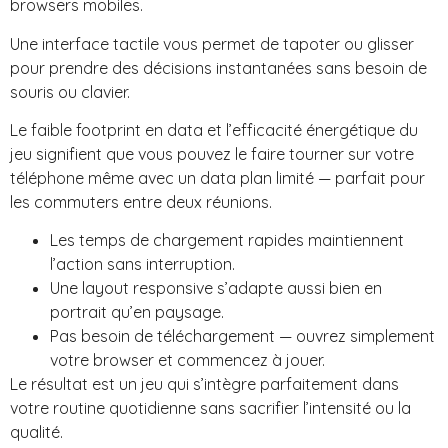
browsers mobiles.
Une interface tactile vous permet de tapoter ou glisser
pour prendre des décisions instantanées sans besoin de
souris ou clavier.
Le faible footprint en data et l’efficacité énergétique du
jeu signifient que vous pouvez le faire tourner sur votre
téléphone même avec un data plan limité — parfait pour
les commuters entre deux réunions.
Les temps de chargement rapides maintiennent
l’action sans interruption.
Une layout responsive s’adapte aussi bien en
portrait qu’en paysage.
Pas besoin de téléchargement — ouvrez simplement
votre browser et commencez à jouer.
Le résultat est un jeu qui s’intègre parfaitement dans
votre routine quotidienne sans sacrifier l’intensité ou la
qualité.