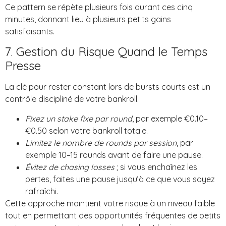
Ce pattern se répète plusieurs fois durant ces cinq
minutes, donnant lieu à plusieurs petits gains
satisfaisants.
7. Gestion du Risque Quand le Temps
Presse
La clé pour rester constant lors de bursts courts est un
contrôle discipliné de votre bankroll.
Fixez un stake fixe par round
, par exemple €0.10–
€0.50 selon votre bankroll totale.
Limitez le nombre de rounds par session
, par
exemple 10–15 rounds avant de faire une pause.
Évitez de chasing losses
; si vous enchaînez les
pertes, faites une pause jusqu’à ce que vous soyez
rafraîchi.
Cette approche maintient votre risque à un niveau faible
tout en permettant des opportunités fréquentes de petits