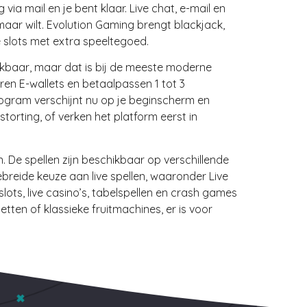
ia mail en je bent klaar. Live chat, e-mail en
maar wilt. Evolution Gaming brengt blackjack,
e slots met extra speeltegoed.
hikbaar, maar dat is bij de meeste moderne
en E-wallets en betaalpassen 1 tot 3
gram verschijnt nu op je beginscherm en
torting, of verken het platform eerst in
. De spellen zijn beschikbaar op verschillende
breide keuze aan live spellen, waaronder Live
ots, live casino’s, tabelspellen en crash games
tten of klassieke fruitmachines, er is voor