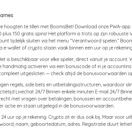
pnames
we hoogten te tillen met BoomsBet! Download onze PWA-app 
s 150 gratis spins! Het platform is trots op zijn robuuste VIP
count tijdelijk sluiten via het menu “Verantwoord spelen.” Bo
a e-wallet of crypto staan vaak binnen een uur op je rekening
Het is beschikbaar voor elke speler, direct vanuit je account
handmatig activeren via een bonuscode of in je accountinste
ompleet uitgesloten — check altijd de bonusvoorwaarden op 
 eigen regels, side bets en uitbetalingsstructuren, waardoor s
tijd Livechat 24/7 Binnen enkele minuten E-mail 24/7 Binne
erecht met vragen over betalingen, bonussen en accountbehe
 per actie en staan uitgelegd in de bonusvoorwaarden.
24 uur op je rekening. Crypto zit er dus ook bij. Maar voor u
oord, naam, geboortedatum, adres. Registratie duurt letterli