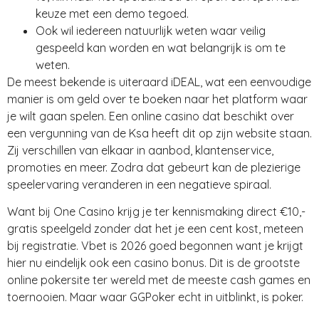
keuze met een demo tegoed.
Ook wil iedereen natuurlijk weten waar veilig
gespeeld kan worden en wat belangrijk is om te
weten.
De meest bekende is uiteraard iDEAL, wat een eenvoudige
manier is om geld over te boeken naar het platform waar
je wilt gaan spelen. Een online casino dat beschikt over
een vergunning van de Ksa heeft dit op zijn website staan.
Zij verschillen van elkaar in aanbod, klantenservice,
promoties en meer. Zodra dat gebeurt kan de plezierige
speelervaring veranderen in een negatieve spiraal.
Want bij One Casino krijg je ter kennismaking direct €10,-
gratis speelgeld zonder dat het je een cent kost, meteen
bij registratie. Vbet is 2026 goed begonnen want je krijgt
hier nu eindelijk ook een casino bonus. Dit is de grootste
online pokersite ter wereld met de meeste cash games en
toernooien. Maar waar GGPoker echt in uitblinkt, is poker.