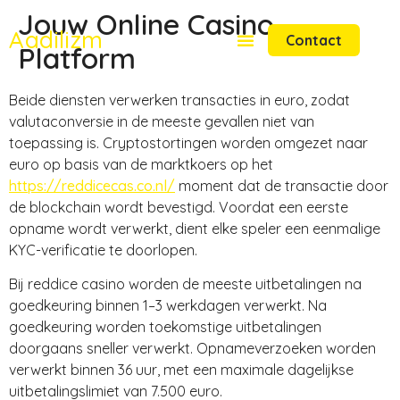
Jouw Online Casino
Aadilizm
Contact
Platform
Beide diensten verwerken transacties in euro, zodat
valutaconversie in de meeste gevallen niet van
toepassing is. Cryptostortingen worden omgezet naar
euro op basis van de marktkoers op het
https://reddicecas.co.nl/
moment dat de transactie door
de blockchain wordt bevestigd. Voordat een eerste
opname wordt verwerkt, dient elke speler een eenmalige
KYC-verificatie te doorlopen.
Bij reddice casino worden de meeste uitbetalingen na
goedkeuring binnen 1–3 werkdagen verwerkt. Na
goedkeuring worden toekomstige uitbetalingen
doorgaans sneller verwerkt. Opnameverzoeken worden
verwerkt binnen 36 uur, met een maximale dagelijkse
uitbetalingslimiet van 7.500 euro.