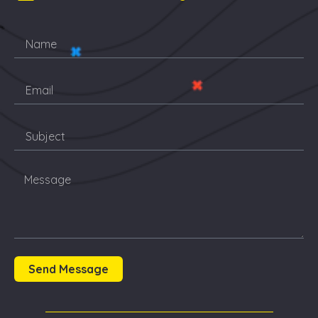
Send Message