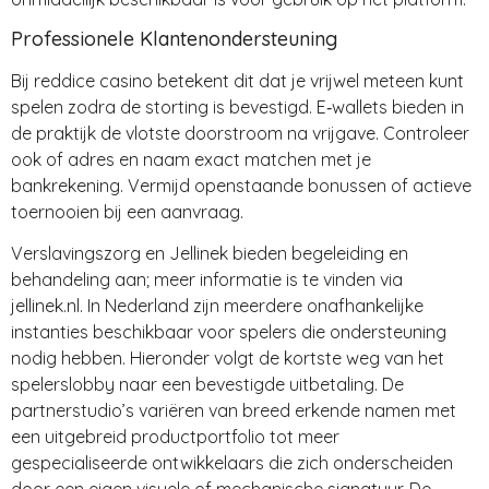
Professionele Klantenondersteuning
Bij reddice casino betekent dit dat je vrijwel meteen kunt
spelen zodra de storting is bevestigd. E‑wallets bieden in
de praktijk de vlotste doorstroom na vrijgave. Controleer
ook of adres en naam exact matchen met je
bankrekening. Vermijd openstaande bonussen of actieve
toernooien bij een aanvraag.
Verslavingszorg en Jellinek bieden begeleiding en
behandeling aan; meer informatie is te vinden via
jellinek.nl. In Nederland zijn meerdere onafhankelijke
instanties beschikbaar voor spelers die ondersteuning
nodig hebben. Hieronder volgt de kortste weg van het
spelerslobby naar een bevestigde uitbetaling. De
partnerstudio’s variëren van breed erkende namen met
een uitgebreid productportfolio tot meer
gespecialiseerde ontwikkelaars die zich onderscheiden