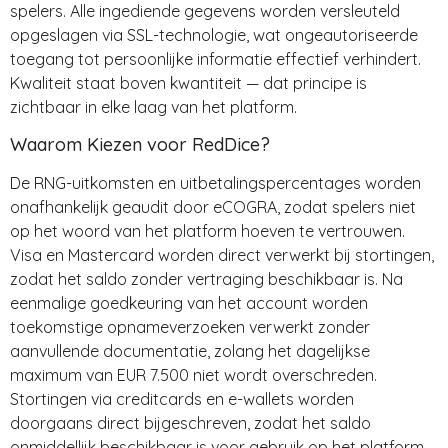
spelers. Alle ingediende gegevens worden versleuteld
opgeslagen via SSL-technologie, wat ongeautoriseerde
toegang tot persoonlijke informatie effectief verhindert.
Kwaliteit staat boven kwantiteit — dat principe is
zichtbaar in elke laag van het platform.
Waarom Kiezen voor RedDice?
De RNG-uitkomsten en uitbetalingspercentages worden
onafhankelijk geaudit door eCOGRA, zodat spelers niet
op het woord van het platform hoeven te vertrouwen.
Visa en Mastercard worden direct verwerkt bij stortingen,
zodat het saldo zonder vertraging beschikbaar is. Na
eenmalige goedkeuring van het account worden
toekomstige opnameverzoeken verwerkt zonder
aanvullende documentatie, zolang het dagelijkse
maximum van EUR 7.500 niet wordt overschreden.
Stortingen via creditcards en e-wallets worden
doorgaans direct bijgeschreven, zodat het saldo
onmiddellijk beschikbaar is voor gebruik op het platform.