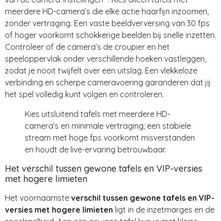
meerdere HD-camera’s die elke actie haarfijn inzoomen,
zonder vertraging. Een vaste beeldverversing van 30 fps
of hoger voorkomt schokkerige beelden bij snelle inzetten.
Controleer of de camera’s de croupier en het
speeloppervlak onder verschillende hoeken vastleggen,
zodat je nooit twijfelt over een uitslag. Een vlekkeloze
verbinding en scherpe cameravoering garanderen dat jij
het spel volledig kunt volgen en controleren.
Kies uitsluitend tafels met meerdere HD-
camera’s en minimale vertraging; een stabiele
stream met hoge fps voorkomt misverstanden
en houdt de live-ervaring betrouwbaar.
Het verschil tussen gewone tafels en VIP-versies
met hogere limieten
Het voornaamste
verschil tussen gewone tafels en VIP-
versies met hogere limieten
ligt in de inzetmarges en de