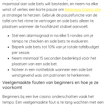
maximaal aan side bets wilt besteden, en neem na elke
winst of verlies een korte pauze om
Betpawa Casino site
je strategie te herzien. Gebruik de pauzefunctie van de
tafel om het ritme te vertragen en side bets alleen te
plaatsen wanneer de hoofdinzet stabiel aanvoelt.
Stel een alarmsignaal in na elke 5 rondes om je
tempo te checken en side bets te evalueren.
Beperk side bets tot 10% van je totale tafelbudget
per sessie.
Neem minimaal 15 seconden bedenktijd vóór het
plaatsen van een side bet.
Noteer in een notitieblok wanneer een side bet
winstgevend was om patronen te herkennen.
Veelgemaakte fouten van beginners en hoe je ze
voorkomt
Beginners bij een live casino onderschatten vaak het
tempo. Een veelgemaakte fout is te lang wachten met een