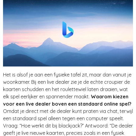
Het is alsof je aan een fysieke tafel zit, maar dan vanuit je
woonkamer. Bij een live dealer zie je de echte croupier de
kaarten schudden en het roulettewiel laten draaien, wat
elk spel eerlijker en spannender maakt.
Waarom kiezen
voor een live dealer boven een standaard online spel?
Omdat je direct met de dealer kunt praten via chat, terwijl
een standaard spel alleen tegen een computer speelt.
Vraag: “Hoe werkt dit bij blackjack?” Antwoord: “De dealer
geeft je live nieuwe kaarten, precies zoals in een fysiek