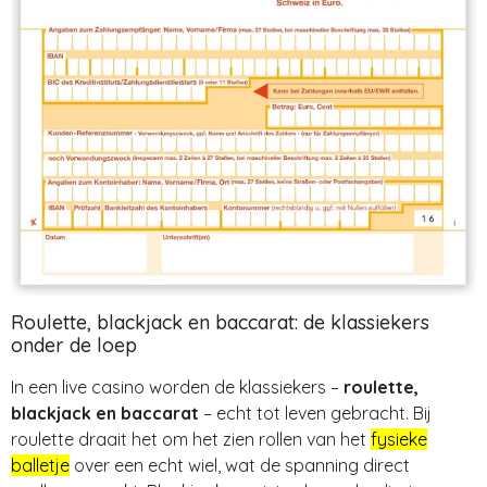
Roulette, blackjack en baccarat: de klassiekers
onder de loep
In een live casino worden de klassiekers –
roulette,
blackjack en baccarat
– echt tot leven gebracht. Bij
roulette draait het om het zien rollen van het
fysieke
balletje
over een echt wiel, wat de spanning direct