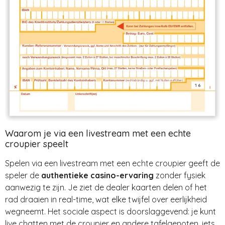
Waarom je via een livestream met een echte
croupier speelt
Spelen via een livestream met een echte croupier geeft de
speler de
authentieke casino-ervaring
zonder fysiek
aanwezig te zijn. Je ziet de dealer kaarten delen of het
rad draaien in real-time, wat elke twijfel over eerlijkheid
wegneemt. Het sociale aspect is doorslaggevend: je kunt
live chatten met de croupier en andere tafelgenoten, iets