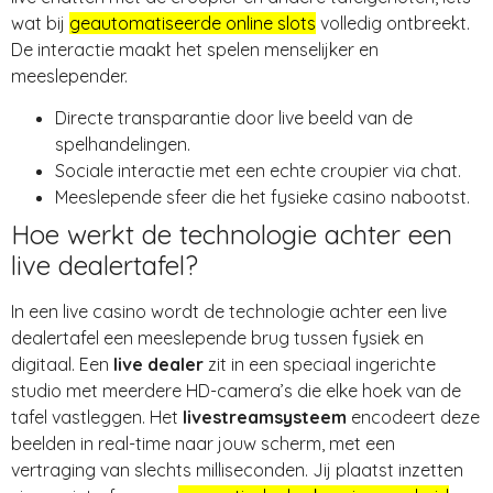
wat bij
geautomatiseerde online slots
volledig ontbreekt.
De interactie maakt het spelen menselijker en
meeslepender.
Directe transparantie door live beeld van de
spelhandelingen.
Sociale interactie met een echte croupier via chat.
Meeslepende sfeer die het fysieke casino nabootst.
Hoe werkt de technologie achter een
live dealertafel?
In een live casino wordt de technologie achter een live
dealertafel een meeslepende brug tussen fysiek en
digitaal. Een
live dealer
zit in een speciaal ingerichte
studio met meerdere HD-camera’s die elke hoek van de
tafel vastleggen. Het
livestreamsysteem
encodeert deze
beelden in real-time naar jouw scherm, met een
vertraging van slechts milliseconden. Jij plaatst inzetten