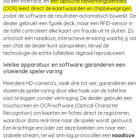
via een interface, en
een optische herkenningseenheid
(OCR) leest direct de kaartwaarden en chipbewegingen
,
zodat de software de resultaten automatisch bijwerkt. De
dealer gebruikt een fysiek deck, maar een RFID-sensor in
de tafel controleert elke kaart om fraude uit te sluiten. Zo
ontstaat een naadloze, interactieve ervaring waarbij jij via
een chat de dealer kunt aanspreken, terwijl de
technologie de echte tafelsfeer digitaal reproduceert.
Welke apparatuur en software garanderen een
vloeiende spelervaring
Meerdere HD-camera’s, vaak drie tot vier, garanderen een
vloeiende spelervaring door elke hoek van de tafel live
vast te leggen zonder vertraging. De dealer gebruikt een
touchscreen en OCR-software (Optical Character
Recognition) om kaarten en fiches direct te registreren,
waardoor data real-time naar de speler wordt gestuurd.
Een krachtige encoder zet deze beelden om naar een
stabiele stream, terwijl anti-lag protocollen een
naadloze