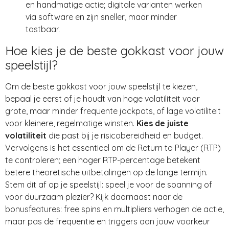
en handmatige actie; digitale varianten werken
via software en zijn sneller, maar minder
tastbaar.
Hoe kies je de beste gokkast voor jouw
speelstijl?
Om de beste gokkast voor jouw speelstijl te kiezen,
bepaal je eerst of je houdt van hoge volatiliteit voor
grote, maar minder frequente jackpots, of lage volatiliteit
voor kleinere, regelmatige winsten.
Kies de juiste
volatiliteit
die past bij je risicobereidheid en budget.
Vervolgens is het essentieel om de Return to Player (RTP)
te controleren; een hoger RTP-percentage betekent
betere theoretische uitbetalingen op de lange termijn.
Stem dit af op je speelstijl: speel je voor de spanning of
voor duurzaam plezier? Kijk daarnaast naar de
bonusfeatures: free spins en multipliers verhogen de actie,
maar pas de frequentie en triggers aan jouw voorkeur