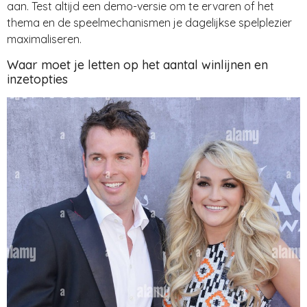
aan. Test altijd een demo-versie om te ervaren of het
thema en de speelmechanismen je dagelijkse spelplezier
maximaliseren.
Waar moet je letten op het aantal winlijnen en
inzetopties