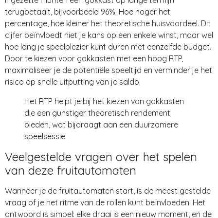
terugbetaalt, bijvoorbeeld 96%. Hoe hoger het
percentage, hoe kleiner het theoretische huisvoordeel. Dit
cijfer beïnvloedt niet je kans op een enkele winst, maar wel
hoe lang je speelplezier kunt duren met eenzelfde budget.
Door te kiezen voor gokkasten met een hoog RTP,
maximaliseer je de potentiële speeltijd en verminder je het
risico op snelle uitputting van je saldo.
Het RTP helpt je bij het kiezen van gokkasten
die een gunstiger theoretisch rendement
bieden, wat bijdraagt aan een duurzamere
speelsessie.
Veelgestelde vragen over het spelen
van deze fruitautomaten
Wanneer je de fruitautomaten start, is de meest gestelde
vraag of je het ritme van de rollen kunt beïnvloeden. Het
antwoord is simpel: elke draai is een nieuw moment, en de