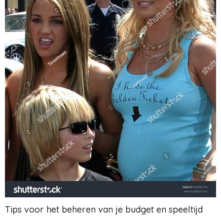
Tips voor het beheren van je budget en speeltijd