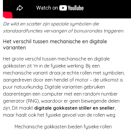
De wild en scatter zijn speciale symbolen die
standaardfuncties vervangen of bonusrondes triggeren.
Het verschil tussen mechanische en digitale
varianten
Het grote verschil tussen mechanische en digitale
gokkasten zit ‘m in de fysieke werking. Bij een
mechanische variant draai je echte rollen met symbolen,
aangedreven door een hendel of motor – de uitkomst is
puur natuurkundig. Digitale varianten gebruiken
daarentegen een computer met een random number
generator (RNG), waardoor er geen bewegende delen
zijn. Dit maakt
digitale gokkasten stiller en sneller
,
maar haalt ook het fysieke gevoel van de rollen weg.
Mechanische gokkasten bieden fysieke rollen