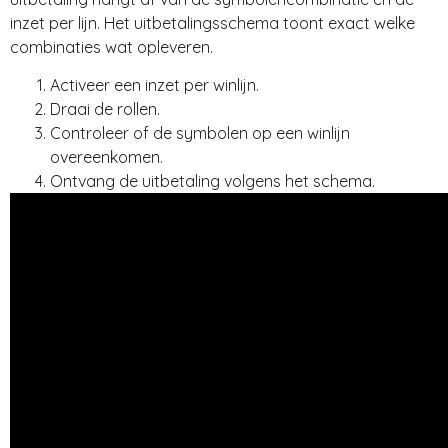
inzet per lijn. Het uitbetalingsschema toont exact welke
combinaties wat opleveren.
Activeer een inzet per winlijn.
Draai de rollen.
Controleer of de symbolen op een winlijn
overeenkomen.
Ontvang de uitbetaling volgens het schema.