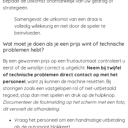
bepaalt de uitkomst onafhankelijk van uw gedrag of
strategieën.
Samengevat: de uitkomst van een draai is
volledig willekeurig en niet door de speler te
beïnvloeden.
Wat moet je doen als je een prijs wint of technische
problemen hebt?
Bij een gewonnen prijs op een fruitautomaat controleert u
eerst of de winstlijn correct is uitgelicht.
Neem bij twijfel
of technische problemen direct contact op met het
personeel
, want zij kunnen de machine resetten. Bij
storingen zoals een vastgelopen rol of niet-uitbetaald
tegoed, stop dan met spelen en druk op de hulpknop.
Documenteer de foutmelding op het scherm met een foto,
dit versnelt de afhandeling.
Vraag het personeel om een handmatige uitbetaling
als de automaat blokkeert.