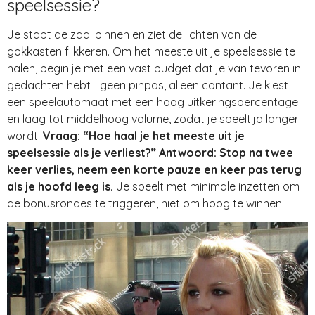
speelsessie?
Je stapt de zaal binnen en ziet de lichten van de
gokkasten flikkeren. Om het meeste uit je speelsessie te
halen, begin je met een vast budget dat je van tevoren in
gedachten hebt—geen pinpas, alleen contant. Je kiest
een speelautomaat met een hoog uitkeringspercentage
en laag tot middelhoog volume, zodat je speeltijd langer
wordt.
Vraag: “Hoe haal je het meeste uit je
speelsessie als je verliest?” Antwoord: Stop na twee
keer verlies, neem een korte pauze en keer pas terug
als je hoofd leeg is.
Je speelt met minimale inzetten om
de bonusrondes te triggeren, niet om hoog te winnen.