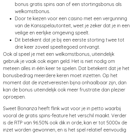
bonus gratis spins aan of een stortingsbonus als
welkomstbonus.
Door te kiezen voor een casino met een vergunning
van de Kansspelautoriteit, weet je zeker dat je in een
veilige en eerlijke omgeving speelt.
Dit betekent dat je bij een eerste storting twee tot
drie keer zoveel speeltegoed ontvangt.
Ook al speel je met een welkomstbonus, uiteindelijk
gebruik je vaak ook eigen geld. Het is niet nodig om
meteen alles in één keer te spelen. Dat betekent dat je het
bonusbedrag meerdere keren moet inzetten. Op het
moment dat de inzetvereisten bijna onhaalbaar zijn, dan
kan de bonus uiteindelijk ook meer frustratie dan plezier
oproepen.
Sweet Bonanza heeft flink wat voor je in petto waarbij
vooral de gratis spins-feature het verschil maakt. Verder
is de RTP van 96.50% ook dik in orde, kan er tot 5000x de
inzet worden gewonnen, en is het spel relatief eenvoudig