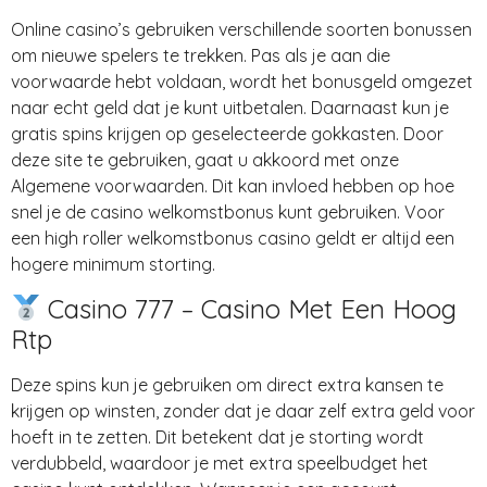
Online casino’s gebruiken verschillende soorten bonussen
om nieuwe spelers te trekken. Pas als je aan die
voorwaarde hebt voldaan, wordt het bonusgeld omgezet
naar echt geld dat je kunt uitbetalen. Daarnaast kun je
gratis spins krijgen op geselecteerde gokkasten. Door
deze site te gebruiken, gaat u akkoord met onze
Algemene voorwaarden. Dit kan invloed hebben op hoe
snel je de casino welkomstbonus kunt gebruiken. Voor
een high roller welkomstbonus casino geldt er altijd een
hogere minimum storting.
Casino 777 – Casino Met Een Hoog
Rtp
Deze spins kun je gebruiken om direct extra kansen te
krijgen op winsten, zonder dat je daar zelf extra geld voor
hoeft in te zetten. Dit betekent dat je storting wordt
verdubbeld, waardoor je met extra speelbudget het