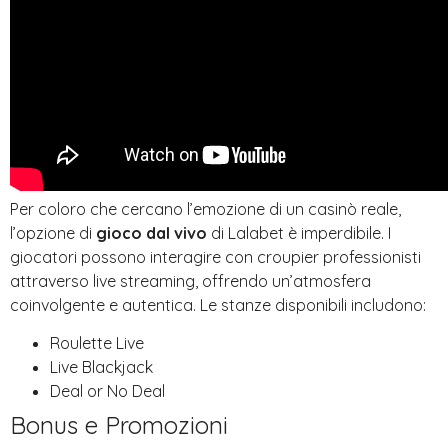
Per coloro che cercano l’emozione di un casinò reale,
l’opzione di
gioco dal vivo
di Lalabet è imperdibile. I
giocatori possono interagire con croupier professionisti
attraverso live streaming, offrendo un’atmosfera
coinvolgente e autentica. Le stanze disponibili includono:
Roulette Live
Live Blackjack
Deal or No Deal
Bonus e Promozioni