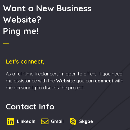
Want a New Business
Website?
Ping me!
Let's connect,
As a full-time freelancer, I’m open to offers. If you need
my assistance with the
Website
you can
connect
with
me personally to discuss the project.
Contact Info
LinkedIn
Gmail
Skype