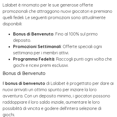
Lalabet è rinomato per le sue generose offerte
promozionali che attraggono nuovi giocatori e premiano
quelli fedeli. Le seguenti promozioni sono attualmente
disponibili:
Bonus di Benvenuto
: Fino al 100% sul primo
deposito.
Promozioni Settimanali
: Offerte speciali ogni
settimana per i membri attivi.
Programma Fedeltà
: Raccogli punti ogni volta che
giochi e ricevi premi esclusivi.
Bonus di Benvenuto
Il
bonus di benvenuto
di Lalabet è progettato per dare ai
nuovi arrivati un ottimo spunto per iniziare la loro
avventura. Con un deposito minimo, i giocatori possono
raddoppiare il loro saldo iniziale, aumentare le loro
possibilità di vincita e godere dell’intera selezione di
giochi.