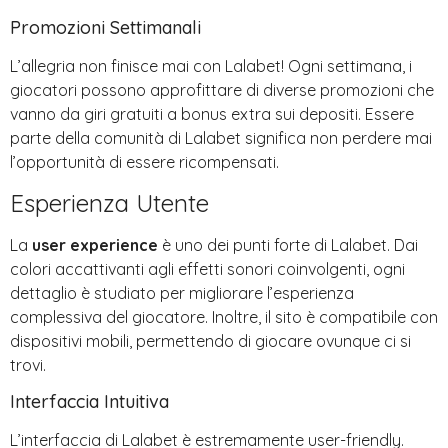
Promozioni Settimanali
L’allegria non finisce mai con Lalabet! Ogni settimana, i
giocatori possono approfittare di diverse promozioni che
vanno da giri gratuiti a bonus extra sui depositi. Essere
parte della comunità di Lalabet significa non perdere mai
l’opportunità di essere ricompensati.
Esperienza Utente
La
user experience
è uno dei punti forte di Lalabet. Dai
colori accattivanti agli effetti sonori coinvolgenti, ogni
dettaglio è studiato per migliorare l’esperienza
complessiva del giocatore. Inoltre, il sito è compatibile con
dispositivi mobili, permettendo di giocare ovunque ci si
trovi.
Interfaccia Intuitiva
L’interfaccia di Lalabet è estremamente user-friendly.