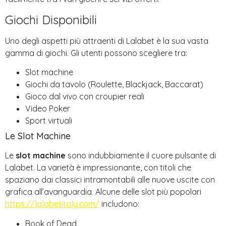
Giochi Disponibili
Uno degli aspetti più attraenti di Lalabet è la sua vasta
gamma di giochi. Gli utenti possono scegliere tra:
Slot machine
Giochi da tavolo (Roulette, Blackjack, Baccarat)
Gioco dal vivo con croupier reali
Video Poker
Sport virtuali
Le Slot Machine
Le
slot machine
sono indubbiamente il cuore pulsante di
Lalabet. La varietà è impressionante, con titoli che
spaziano dai classici intramontabili alle nuove uscite con
grafica all’avanguardia. Alcune delle slot più popolari
https://lalabetitaly.com/
includono:
Book of Dead