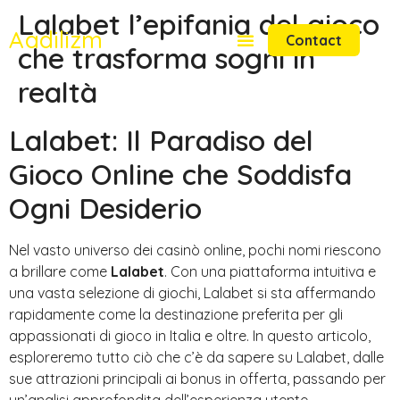
Lalabet l’epifania del gioco
Aadilizm
Contact
che trasforma sogni in
realtà
Lalabet: Il Paradiso del
Gioco Online che Soddisfa
Ogni Desiderio
Nel vasto universo dei casinò online, pochi nomi riescono
a brillare come
Lalabet
. Con una piattaforma intuitiva e
una vasta selezione di giochi, Lalabet si sta affermando
rapidamente come la destinazione preferita per gli
appassionati di gioco in Italia e oltre. In questo articolo,
esploreremo tutto ciò che c’è da sapere su Lalabet, dalle
sue attrazioni principali ai bonus in offerta, passando per