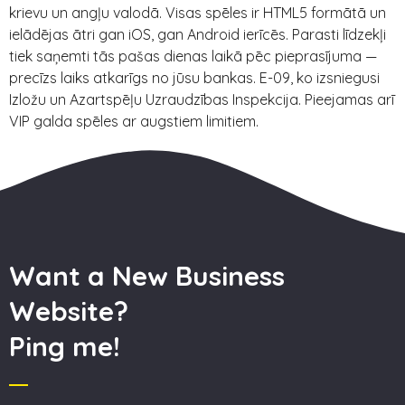
krievu un angļu valodā. Visas spēles ir HTML5 formātā un
ielādējas ātri gan iOS, gan Android ierīcēs. Parasti līdzekļi
tiek saņemti tās pašas dienas laikā pēc pieprasījuma —
precīzs laiks atkarīgs no jūsu bankas. E-09, ko izsniegusi
Izložu un Azartspēļu Uzraudzības Inspekcija. Pieejamas arī
VIP galda spēles ar augstiem limitiem.
Want a New Business
Website?
Ping me!