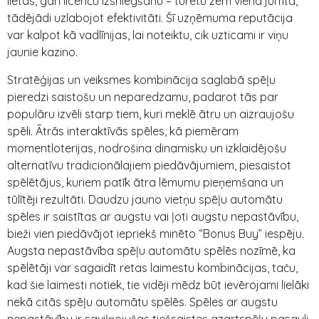
lietas, gan licenču izsniegšanu – turētu zem viena jumta,
tādējādi uzlabojot efektivitāti. Šī uzņēmuma reputācija
var kalpot kā vadlīnijas, lai noteiktu, cik uzticami ir viņu
jaunie kazino.
Stratēģijas un veiksmes kombinācija saglabā spēļu
pieredzi saistošu un neparedzamu, padarot tās par
populāru izvēli starp tiem, kuri meklē ātru un aizraujošu
spēli. Ātrās interaktīvās spēles, kā piemēram
momentloterijas, nodrošina dinamisku un izklaidējošu
alternatīvu tradicionālajiem piedāvājumiem, piesaistot
spēlētājus, kuriem patīk ātra lēmumu pieņemšana un
tūlītēji rezultāti. Daudzu jauno vietņu spēļu automātu
spēles ir saistītas ar augstu vai ļoti augstu nepastāvību,
bieži vien piedāvājot iepriekš minēto “Bonus Buy” iespēju.
Augsta nepastāvība spēļu automātu spēlēs nozīmē, ka
spēlētāji var sagaidīt retas laimestu kombinācijas, taču,
kad šie laimesti notiek, tie vidēji mēdz būt ievērojami lielāki
nekā citās spēļu automātu spēlēs. Spēles ar augstu
nepastāvību ir saviļņojušas tiešsaistes azartspēļu pasauli,