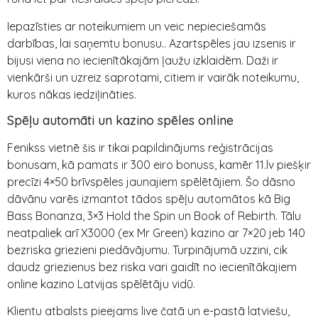
Iepazīsties ar noteikumiem un veic nepieciešamās
darbības, lai saņemtu bonusu.. Azartspēles jau izsenis ir
bijusi viena no iecienītākajām ļaužu izklaidēm. Daži ir
vienkārši un uzreiz saprotami, citiem ir vairāk noteikumu,
kuros nākas iedziļināties.
Spēļu automāti un kazino spēles online
Fenikss vietnē šis ir tikai papildinājums reģistrācijas
bonusam, kā pamats ir 300 eiro bonuss, kamēr 11.lv piešķir
precīzi 4×50 brīvspēles jaunajiem spēlētājiem. Šo dāsno
dāvānu varēs izmantot tādos spēļu automātos kā Big
Bass Bonanza, 3×3 Hold the Spin un Book of Rebirth. Tālu
neatpaliek arī X3000 (ex Mr Green) kazino ar 7×20 jeb 140
bezriska griezieni piedāvājumu. Turpinājumā uzzini, cik
daudz griezienus bez riska vari gaidīt no iecienītākajiem
online kazino Latvijas spēlētāju vidū.
Klientu atbalsts pieejams live čatā un e-pastā latviešu,