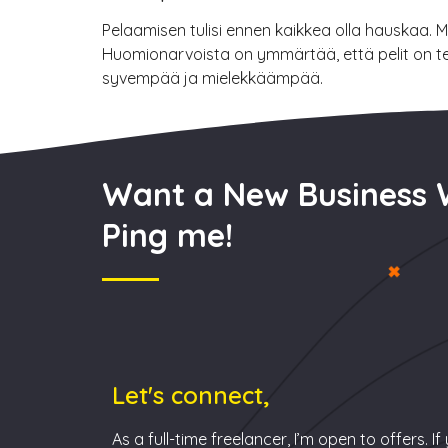
Pelaamisen tulisi ennen kaikkea olla hauskaa. Ma
Huomionarvoista on ymmärtää, että pelit on teh
syvempää ja mielekkäämpää.
Want a New Business 
Ping me!
Let's connect,
As a full-time freelancer, I’m open to offers. 