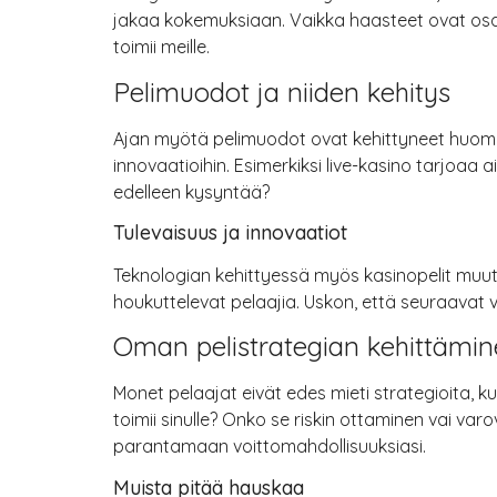
jakaa kokemuksiaan. Vaikka haasteet ovat osa 
toimii meille.
Pelimuodot ja niiden kehitys
Ajan myötä pelimuodot ovat kehittyneet huomatt
innovaatioihin. Esimerkiksi live-kasino tarjoaa 
edelleen kysyntää?
Tulevaisuus ja innovaatiot
Teknologian kehittyessä myös kasinopelit muutt
houkuttelevat pelaajia. Uskon, että seuraavat 
Oman pelistrategian kehittämi
Monet pelaajat eivät edes mieti strategioita, 
toimii sinulle? Onko se riskin ottaminen vai v
parantamaan voittomahdollisuuksiasi.
Muista pitää hauskaa