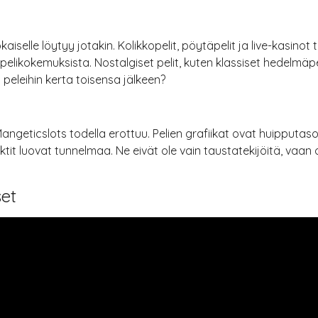
kaiselle löytyy jotakin. Kolikkopelit, pöytäpelit ja live-kasin
 pelikokemuksista. Nostalgiset pelit, kuten klassiset hedelmäpe
eleihin kerta toisensa jälkeen?
 Mangeticslots todella erottuu. Pelien grafiikat ovat huipputasoa
ktit luovat tunnelmaa. Ne eivät ole vain taustatekijöitä, vaan 
et