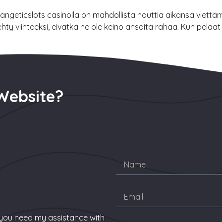
ngeticslots casinolla on mahdollista nauttia aikansa viettämis
ty viihteeksi, eivätkä ne ole keino ansaita rahaa. Kun pelaat
Website?
If you need my assistance with