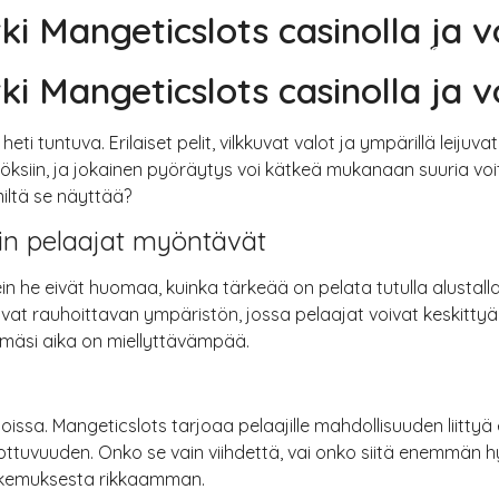
i Mangeticslots casinolla ja v
Home
i Mangeticslots casinolla ja v
eti tuntuva. Erilaiset pelit, vilkkuvat valot ja ympärillä lei
öksiin, ja jokainen pyöräytys voi kätkeä mukanaan suuria vo
miltä se näyttää?
in pelaajat myöntävät
n he eivät huomaa, kuinka tärkeää on pelata tutulla alustalla
uovat rauhoittavan ympäristön, jossa pelaajat voivat keskittyä 
ttämäsi aika on miellyttävämpää.
noissa. Mangeticslots tarjoaa pelaajille mahdollisuuden liittyä 
ottuvuuden. Onko se vain viihdettä, vai onko siitä enemmän
kokemuksesta rikkaamman.