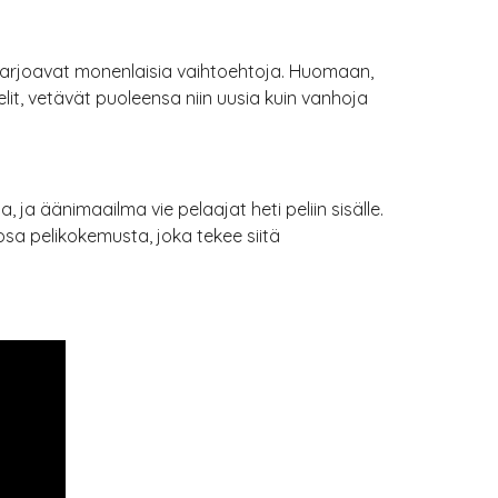
ot tarjoavat monenlaisia vaihtoehtoja. Huomaan,
lit, vetävät puoleensa niin uusia kuin vanhoja
, ja äänimaailma vie pelaajat heti peliin sisälle.
osa pelikokemusta, joka tekee siitä