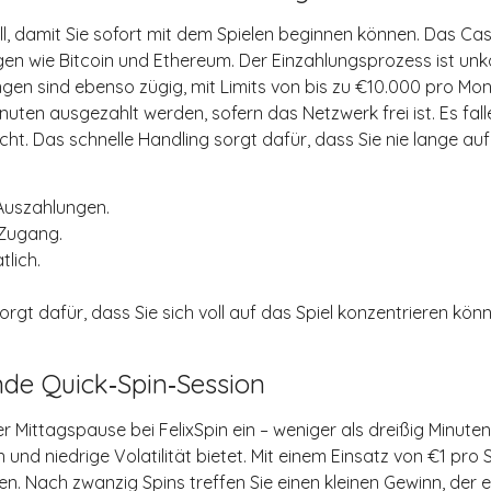
hnell, damit Sie sofort mit dem Spielen beginnen können. Das 
 wie Bitcoin und Ethereum. Der Einzahlungsprozess ist unkom
en sind ebenso zügig, mit Limits von bis zu €10.000 pro Mona
ten ausgezahlt werden, sofern das Netzwerk frei ist. Es fal
. Das schnelle Handling sorgt dafür, dass Sie nie lange au
 Auszahlungen.
 Zugang.
lich.
gt dafür, dass Sie sich voll auf das Spiel konzentrieren k
unde Quick‑Spin‑Session
rer Mittagspause bei FelixSpin ein – weniger als dreißig Minut
und niedrige Volatilität bietet. Mit einem Einsatz von €1 pro S
en. Nach zwanzig Spins treffen Sie einen kleinen Gewinn, der 