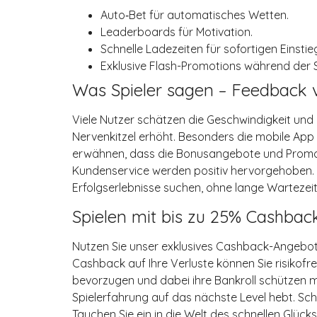
Auto‑Bet für automatisches Wetten.
Leaderboards für Motivation.
Schnelle Ladezeiten für sofortigen Einstie
Exklusive Flash-Promotions während der 
Was Spieler sagen – Feedback 
Viele Nutzer schätzen die Geschwindigkeit und E
Nervenkitzel erhöht. Besonders die mobile App w
erwähnen, dass die Bonusangebote und Promot
Kundenservice werden positiv hervorgehoben. In
Erfolgserlebnisse suchen, ohne lange Wartezeit
Spielen mit bis zu 25% Cashbac
Nutzen Sie unser exklusives Cashback-Angebot,
Cashback auf Ihre Verluste können Sie risikofrei
bevorzugen und dabei ihre Bankroll schützen mö
Spielerfahrung auf das nächste Level hebt. Sc
Tauchen Sie ein in die Welt des schnellen Glücks 