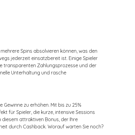
eit mehrere Spins absolvieren können, was den
s jederzeit einsatzbereit ist. Einige Spieler
ie transparenten Zahlungsprozesse und der
hnelle Unterhaltung und rasche
e Gewinne zu erhöhen. Mit bis zu 25%
kt für Spieler, die kurze, intensive Sessions
 diesem attraktiven Bonus, der Ihre
erheit durch Cashback. Worauf warten Sie noch?