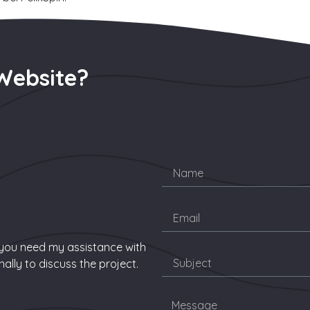
Website?
If you need my assistance with
ally to discuss the project.