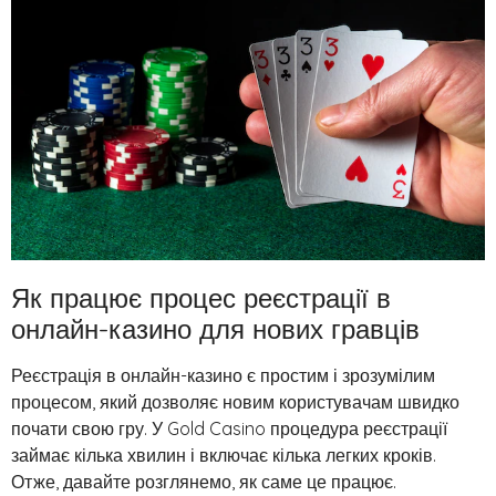
Як працює процес реєстрації в
онлайн-казино для нових гравців
Реєстрація в онлайн-казино є простим і зрозумілим
процесом, який дозволяє новим користувачам швидко
почати свою гру. У Gold Casino процедура реєстрації
займає кілька хвилин і включає кілька легких кроків.
Отже, давайте розглянемо, як саме це працює.