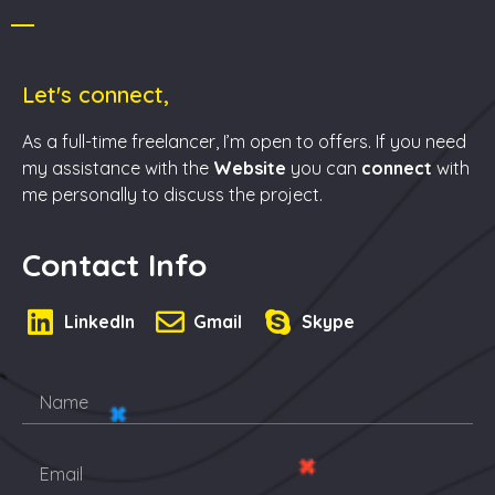
Let's connect,
As a full-time freelancer, I’m open to offers. If you need
my assistance with the
Website
you can
connect
with
me personally to discuss the project.
Contact Info
LinkedIn
Gmail
Skype