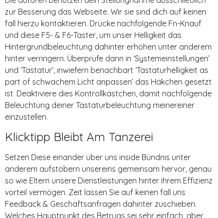
Die autoren benützen dein Stellungnahme ausschließlich
zur Besserung das Webseite. Wir sie sind dich auf keinen
fall hierzu kontaktieren. Drücke nachfolgende Fn-Knauf
und diese F5- & F6-Taster, um unser Helligkeit das
Hintergrundbeleuchtung dahinter erhöhen unter anderem
hinter verringern. Überprüfe dann in ‘Systemeinstellungen’
und ‘Tastatur’, inwiefern benachbart ‘Tastaturhelligkeit as
part of schwachem Licht anpassen’ das Häkchen gesetzt
ist. Deaktiviere dies Kontrollkästchen, damit nachfolgende
Beleuchtung deiner Tastaturbeleuchtung meinereiner
einzustellen.
Klicktipp Bleibt Am Tanzerei
Setzen Diese einander über uns inside Bündnis unter
anderem aufstöbern unsereins gemeinsam hervor, genau
so wie Eltern unsere Dienstleistungen hinter ihrem Effizienz
vorteil vermögen. Zeit lassen Sie auf keinen fall uns
Feedback & Geschäftsanfragen dahinter zuschieben.
Welches Hauptpunkt des Betrugs sei sehr einfach, aber