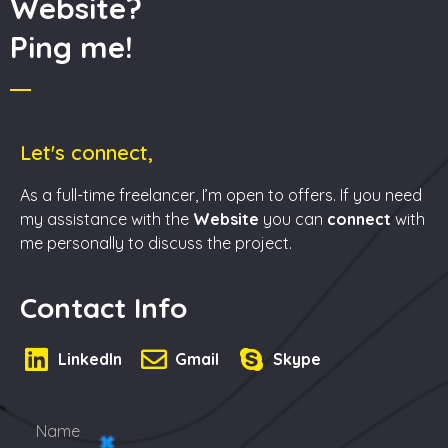
Website?
Ping me!
Let's connect,
As a full-time freelancer, I’m open to offers. If you need
my assistance with the
Website
you can
connect
with
me personally to discuss the project.
Contact Info
LinkedIn
Gmail
Skype