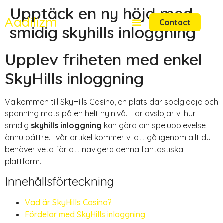
Upptäck en ny höjd med
Aadilizm
Contact
smidig skyhills inloggning
Upplev friheten med enkel
SkyHills inloggning
Välkommen till SkyHills Casino, en plats där spelglädje och
spänning möts på en helt ny nivå. Här avslöjar vi hur
smidig
skyhills inloggning
kan göra din spelupplevelse
ännu bättre. I vår artikel kommer vi att gå igenom allt du
behöver veta för att navigera denna fantastiska
plattform.
Innehållsförteckning
Vad är SkyHills Casino?
Fördelar med SkyHills inloggning