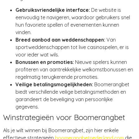
Gebruiksvriendelijke interface:
De website is
eenvoudig te navigeren, waardoor gebruikers snel
hun favoriete spellen of evenementen kunnen
vinden.
Breed aanbod aan weddenschappen:
Van
sportweddenschappen tot live casinospelen, er is
voor ieder wat wils.
Bonussen en promoties:
Nieuwe spelers kunnen
profiteren van aantrekkelijke welkomstbonussen en
regelmatig terugkerende promoties.
Veilige betalingsmogelijkheden:
Boomerangbet
biedt verschillende veilige betalingsmethoden en
garandeert de beveiliging van persoonlijke
gegevens.
Winstrategieën voor Boomerangbet
Als je wilt winnen bij Boomerangbet, zijn hier enkele
effectieve strategieën
boomerangbetnederland.com
die