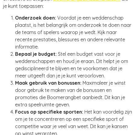
je kunt toepassen:
Onderzoek doen:
Voordat je een weddenschap
plaatst, is het belangrijk om onderzoek te doen naar
de teams of spelers waarop je wedt. Kijk naar
recente prestaties, blessures en andere relevante
informatie.
Bepaal je budget:
Stel een budget vast voor je
weddenschappen en houd je eraan. Dit helpt je om
gedisciplineerd te blijven en te voorkomen dat je
meer uitgeeft dan je je kunt veroorloven.
Maak gebruik van bonussen:
Maximaleer je winst
door gebruik te maken van de bonussen en
promoties die Boomerangbet aanbiedt. Dit kan je
extra speelruimte geven.
Focus op specifieke sporten:
Het kan voordelig zijn
om je te concentreren op een specifieke sport of
competitie waar je veel van weet. Dit kan je kansen
op winst vergroten.