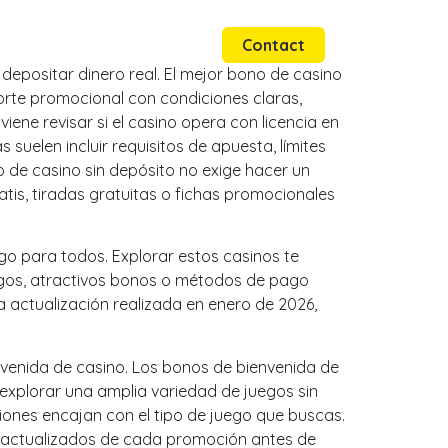
Websites
Graphics
Contact
epositar dinero real. El mejor bono de casino
te promocional con condiciones claras,
iene revisar si el casino opera con licencia en
suelen incluir requisitos de apuesta, límites
no de casino sin depósito no exige hacer un
tis, tiradas gratuitas o fichas promocionales
go para todos. Explorar estos casinos te
uegos, atractivos bonos o métodos de pago
a actualización realizada en enero de 2026,
venida de casino. Los bonos de bienvenida de
 explorar una amplia variedad de juegos sin
ciones encajan con el tipo de juego que buscas.
os actualizados de cada promoción antes de