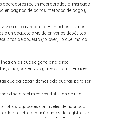
hos operadores recién incorporados al mercado
nido en páginas de bonos, métodos de pago y
 vez en un casino online. En muchos casinos
tas o un paquete dividido en varios depósitos.
quisitos de apuesta (rollover), lo que implica
línea en los que se gana dinero real.
tas, blackjack en vivo y mesas con interfaces
fertas que parezcan demasiado buenas para ser
anar dinero real mientras disfrutan de una
on otros jugadores con niveles de habilidad
 de leer la letra pequeña antes de registrarse.