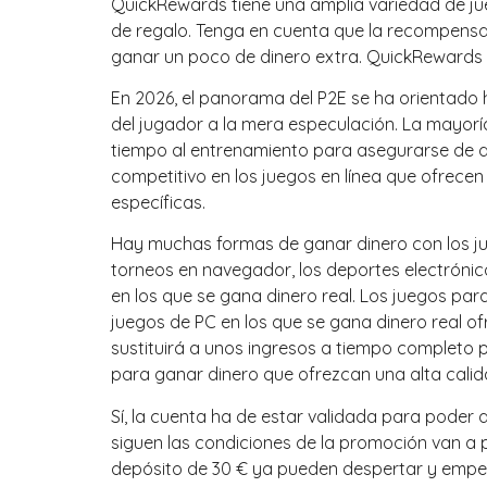
QuickRewards tiene una amplia variedad de jue
de regalo. Tenga en cuenta que la recompensa 
ganar un poco de dinero extra. QuickRewards 
En 2026, el panorama del P2E se ha orientado ha
del jugador a la mera especulación. La mayor
tiempo al entrenamiento para asegurarse de que
competitivo en los juegos en línea que ofrecen
específicas.
Hay muchas formas de ganar dinero con los jue
torneos en navegador, los deportes electrónico
en los que se gana dinero real. Los juegos pa
juegos de PC en los que se gana dinero real o
sustituirá a unos ingresos a tiempo completo p
para ganar dinero que ofrezcan una alta calid
Sí, la cuenta ha de estar validada para poder a
siguen las condiciones de la promoción van a p
depósito de 30 € ya pueden despertar y empez