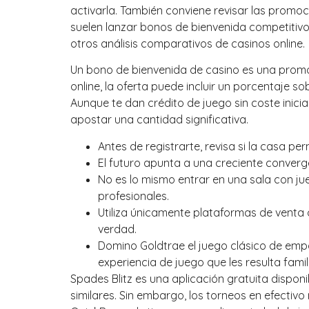
activarla. También conviene revisar las prom
suelen lanzar bonos de bienvenida competitiv
otros análisis comparativos de casinos online.
Un bono de bienvenida de casino es una promoc
online, la oferta puede incluir un porcentaje s
Aunque te dan crédito de juego sin coste inicia
apostar una cantidad significativa.
Antes de registrarte, revisa si la casa p
El futuro apunta a una creciente converge
No es lo mismo entrar en una sala con jue
profesionales.
Utiliza únicamente plataformas de venta
verdad.
Domino Goldtrae el juego clásico de empar
experiencia de juego que les resulta famili
Spades Blitz es una aplicación gratuita dispo
similares. Sin embargo, los torneos en efectivo