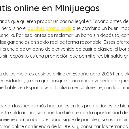
s online en Minijuegos
Home
os que quieren probar un casino legal en España antes de d
inero, sino el
bdmbet promo code
que combina un buen impor
ncilla. Por eso, antes de reclamar un bono sin depósito, conv
las ganancias en saldo real de forma razonable. Estas ofertas 
diferencia de un bono de bienvenida de casino clásico, el bo
 sin depósito es una promoción que permite recibir saldo gra
g de los mejores casinos online en España para 2026 tiene al
s necesidades, ya sea que busques una amplia variedad de j
ine fiables en España se actualiza mensualmente, con la últim
s, son los juegos más habituales en las promociones de bien
 tu saldo inicial, sino que también te dan la oportunidad de
nviene comprobar si el bono sigue disponible y si sus condi
inos online con licencia de la DGOJ y consultar los términ