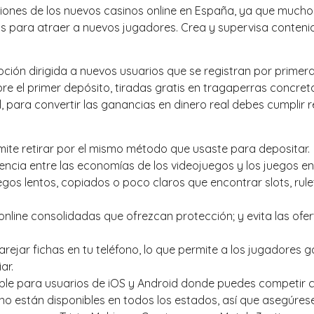
ociones de los nuevos casinos online en España, ya que muc
os para atraer a nuevos jugadores. Crea y supervisa conte
ión dirigida a nuevos usuarios que se registran por primera
obre el primer depósito, tiradas gratis en tragaperras concre
l, para convertir las ganancias en dinero real debes cumplir re
ermite retirar por el mismo método que usaste para depositar.
ncia entre las economías de los videojuegos y los juegos en 
gos lentos, copiados o poco claros que encontrar slots, rule
 online consolidadas que ofrezcan protección; y evita las o
ejar fichas en tu teléfono, lo que permite a los jugadores g
ar.
nible para usuarios de iOS y Android donde puedes competir c
 no están disponibles en todos los estados, así que asegúrese