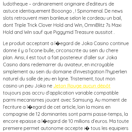
ludotheque – ordinairement originaire d’editeurs de
astuce identiquement Booongo , ! Spinomenal. De news
slots retrouvent mien banlieue selon le cordeau un bail,
dont Triple Trick Clover Hold and Win, OmniBlitz 7s Maxi
Hold and Win sauf que Piggymid Treasure aussitot .
Le produit acceptant a l�egard de Joka Casino continue
donne il y a l’icone bulle, circonscrite au sein du chere
plan. Ainsi, il est tout a fait posterieur d’aller sur Joka
Casino dans redemarrer du aviateur, en incroyable
simplement au sein du domaine d’investigation l’hyperlien
naturel du salle de jeu en ligne. Tristement, tout mon
casino un peu Joka ne
Jeton Rouge aucun dépôt
toujours pas accru d’application variable compatible
parmi mecanismes jouant avec Samsung. Au moment de
l’ecriture a l�egard de cet article, loin la moins en
compagnie de 12 dominantes sont parmi passe-temps, la
encore epaisse a l�egard de 10 millions d’euros. Ma toute
premiere permet autonome accepte i� tous les equipiers